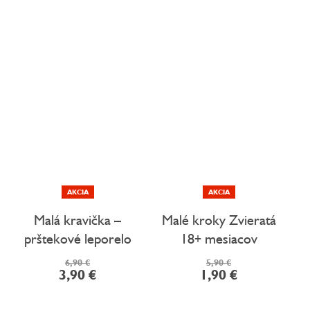
AKCIA
AKCIA
Malá kravička –
Malé kroky Zvieratá
prštekové leporelo
18+ mesiacov
6,90 €
5,90 €
3,90 €
1,90 €