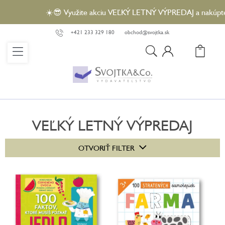
Prejsť
☀️😎 Využite akciu VEĽKÝ LETNÝ VÝPREDAJ a nakúpte vybrané
na
obsah
+421 233 329 180
obchod@svojtka.sk
N
KO
VEĽKÝ LETNÝ VÝPREDAJ
V
OTVORIŤ FILTER
ý
p
i
s
p
r
o