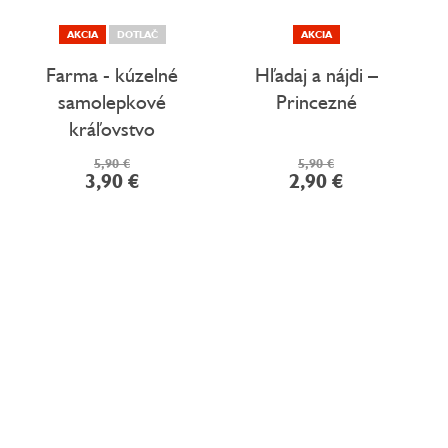
AKCIA
DOTLAČ
AKCIA
Farma - kúzelné
Hľadaj a nájdi –
samolepkové
Princezné
kráľovstvo
5,90 €
5,90 €
3,90 €
2,90 €