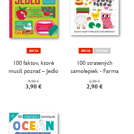
d
u
k
t
o
v
AKCIA
AKCIA
DOTLAČ
100 faktov, ktoré
100 stratených
musíš poznať – Jedlo
samolepiek - Farma
9,90 €
5,90 €
3,90 €
2,90 €