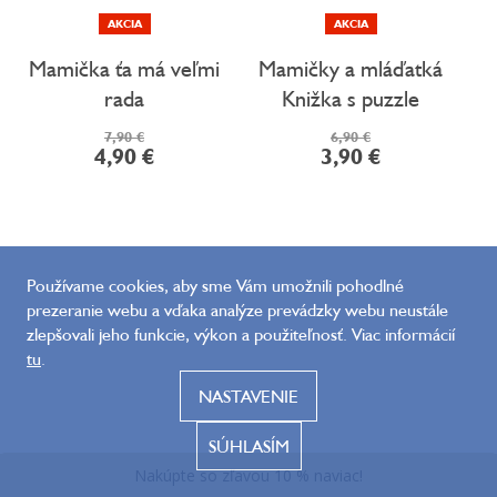
AKCIA
AKCIA
Mamička ťa má veľmi
Mamičky a mláďatká
rada
Knižka s puzzle
7,90 €
6,90 €
4,90 €
3,90 €
Používame cookies, aby sme Vám umožnili pohodlné
prezeranie webu a vďaka analýze prevádzky webu neustále
zlepšovali jeho funkcie, výkon a použiteľnosť. Viac informácií
tu
.
NASTAVENIE
SÚHLASÍM
Naposledy navštívené
Nakúpte so zľavou 10 % naviac!