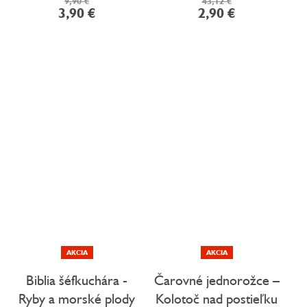
9,90 €
43,12 €
3,90 €
2,90 €
AKCIA
AKCIA
Biblia šéfkuchára -
Čarovné jednorožce –
Ryby a morské plody
Kolotoč nad postieľku