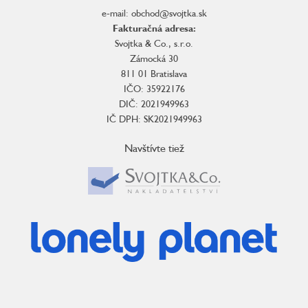
e-mail: obchod@svojtka.sk
Fakturačná adresa:
Svojtka & Co., s.r.o.
Zámocká 30
811 01 Bratislava
IČO: 35922176
DIČ: 2021949963
IČ DPH: SK2021949963
Navštívte tiež