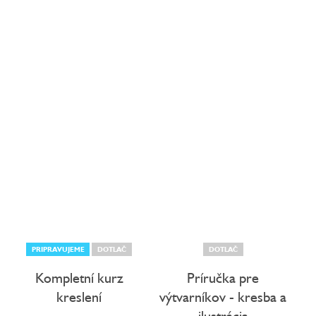
PRIPRAVUJEME
DOTLAČ
DOTLAČ
Kompletní kurz
Príručka pre
kreslení
výtvarníkov - kresba a
ilustrácia