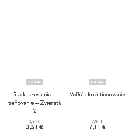
DOTLAČ
DOTLAČ
Škola kreslenia –
Veľká škola tieňovanie
tieňovanie – Zvieratá
2
3,90 €
7,90 €
3,51 €
7,11 €