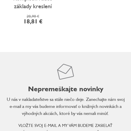
základy kreslení
20,90 €
18,81 €
O
v
l
á
d
a
c
i
e
Nepremeškajte novinky
p
r
U nás v nakladateľstve sa stále niečo deje. Zanechajte nám svoj
v
e-mail a my vás budeme informovať o knižných novinkách a
k
výhodných akciách, ktoré by vás nemali minúť.
y
v
VLOŽTE SVOJ E-MAIL A MY VÁM BUDEME ZASIELAŤ
ý