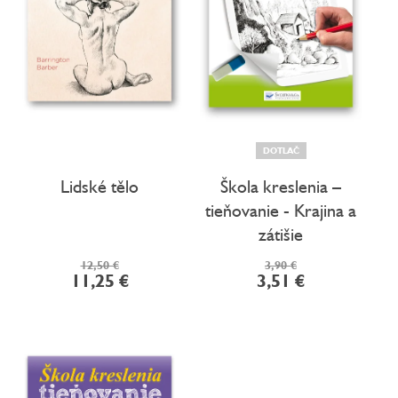
d
u
k
t
o
v
DOTLAČ
Lidské tělo
Škola kreslenia –
tieňovanie - Krajina a
zátišie
12,50 €
3,90 €
11,25 €
3,51 €