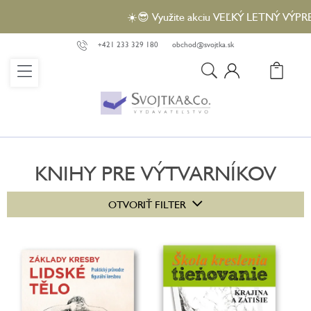
Prejsť
☀️😎 Využite akciu VEĽKÝ LETNÝ VÝPREDAJ 
na
obsah
+421 233 329 180
obchod@svojtka.sk
N
KO
KNIHY PRE VÝTVARNÍKOV
V
OTVORIŤ FILTER
ý
p
i
s
p
r
o