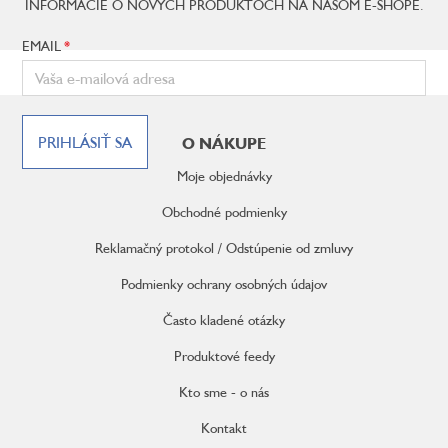
p
INFORMÁCIE O NOVÝCH PRODUKTOCH NA NAŠOM E-SHOPE.
i
s
EMAIL
u
Z
á
PRIHLÁSIŤ SA
O NÁKUPE
p
ä
Moje objednávky
t
i
Obchodné podmienky
e
Reklamačný protokol / Odstúpenie od zmluvy
Podmienky ochrany osobných údajov
Často kladené otázky
Produktové feedy
Kto sme - o nás
Kontakt