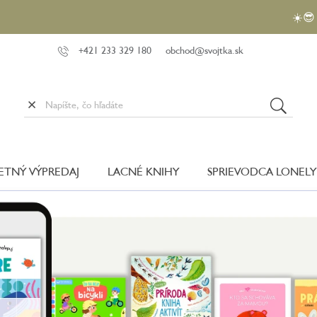
☀️😎 Využite ak
+421 233 329 180
obchod@svojtka.sk
LETNÝ VÝPREDAJ
LACNÉ KNIHY
SPRIEVODCA LONELY