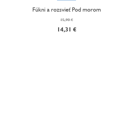
Fúkni a rozsvieť Pod morom
15,90 €
14,31 €