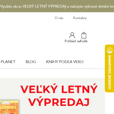
ciu VEĽKÝ LETNÝ VÝPREDAJ a nakúpte vybrané detské knihy so zľav
O nás
Kontakty
Nákupný
Prihlásiť sa
Košík
Košík
 PLANET
BLOG
KNIHY PODĽA VEKU