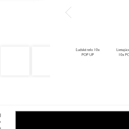
Ľudské telo 10x
Lietajúc
POP UP
10x P
j
o
j