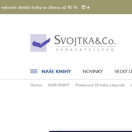
Prejsť
etské knihy so zľavou až 90 %...😎☀️
na
obsah
NAŠE KNIHY
NOVINKY
VEĽKÝ 
Domov
NAŠE KNIHY
Priestorové 3D knihy a leporelá
Novinky