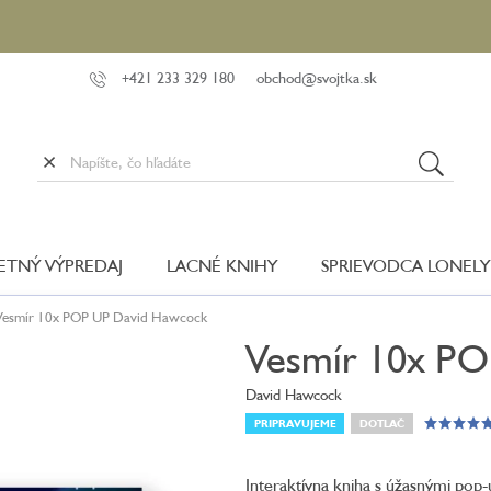
+421 233 329 180
obchod@svojtka.sk
LETNÝ VÝPREDAJ
LACNÉ KNIHY
SPRIEVODCA LONELY
Vesmír 10x POP UP
David Hawcock
Vesmír 10x P
David Hawcock
PRIPRAVUJEME
DOTLAČ
Interaktívna kniha s úžasnými pop-