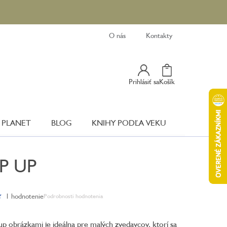
O nás
Kontakty
Nákupný
Prihlásiť sa
Košík
Košík
 PLANET
BLOG
KNIHY PODĽA VEKU
OP UP
1 hodnotenie
Podrobnosti hodnotenia
Priemerné
hodnotenie
produktu
up obrázkami je ideálna pre malých zvedavcov, ktorí sa
je