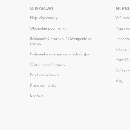
ä
O NÁKUPE
NEPRE
t
i
Moje objednávky
Veľkoob
e
Obchodné podmienky
Pripravo
Reklamačný protokol / Odstúpenie od
Hodnote
zmluvy
Súbory na
Podmienky ochrany osobných údajov
Pravidlá 
Často kladené otázky
Spoluprá
Produktové feedy
Blog
Kto sme - o nás
Kontakt