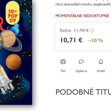
chcú dozvedieť mnoho zaujímavého
MOMENTÁLNE NEDOSTUPNÉ
11,90 €
i
10,71 €
–10 %
Jednotková
cena:
Tlač
Opýtať sa
Strážiť
PODOBNÉ TIT