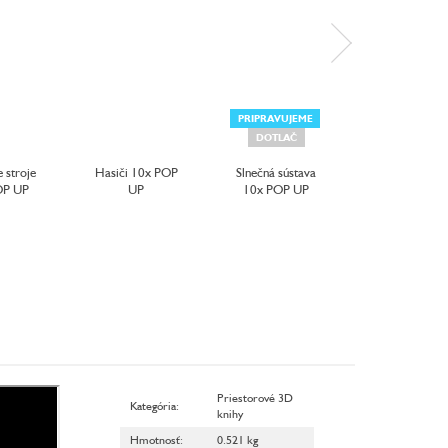
PRIPRAVUJEME
DOTLAČ
DOTLAČ
e stroje
Hasiči 10x POP
Slnečná sústava
Naj... MESTO
OP UP
UP
10x POP UP
pohybe
Priestorové 3D
Kategória
:
knihy
Hmotnosť
:
0.521 kg