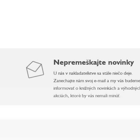
Nepremeškajte novinky
U nás v nakladateľstve sa stále niečo deje.
Zanechajte nám svoj e-mail a my vás budem
informovať o knižných novinkách a výhodnýc
akciách, ktoré by vás nemali minúť.
Z
á
p