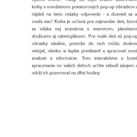
knihy s množstvom priestorových pop-up obrázkov 
nájdeš na tieto otázky odpovede - a dozvieš sa a
oveľa viac! Kniha je určená pre najmenšie deti, ktor
sa vďaka nej zoznámia s vesmírom, planétami
družicami aj raketoplánom. Pre malé deti sú pop-u
obrázky ideálne, pretože do nich môžu doslov
vstúpiť, všetko si lepšie predstaviť a spracovať nov
znalosti a informácie. Toto interaktívne a hrav
spracovanie vo vašich deťoch určite vzbudí záujem 
udrží ich pozornosť na dlhé hodiny.