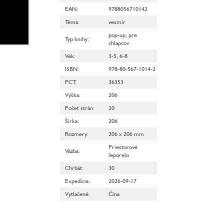
EAN
:
9788056710142
Téma
:
vesmír
pop-up
,
pre
Typ knihy
:
chlapcov
Vek
:
3-5
,
6-8
ISBN
:
978-80-567-1014-2
PCT
:
36353
Výška
:
206
Počet strán
:
20
Šírka
:
206
Rozmery
:
206 x 206 mm
Priestorové
Väzba
:
leporelo
Chrbát
:
30
Expedícia
:
2026-09-17
Vytlačené
:
Čína