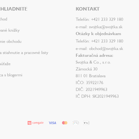
HLIADNITE
KONTAKT
chod
Telefón: +421 233 329 180
e-mail: svojtka@svojtka.sk
vané knižky
Otázky k objednávkam
Telefón: +421 233 329 180
nie obchodu
e-mail: obchod@svojtka.sk
 stiahnutie a pracovné listy
Fakturačná adresa:
Svojtka & Co., s.r.o.
súťaže
Zámocká 30
ca s blogermi
811 01 Bratislava
IČO: 35922176
DIČ: 2021949963
IČ DPH: SK2021949963