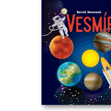
Minipédie
Aktivity / Samolepky
Rozprávky a príbehy
Lacné knihy