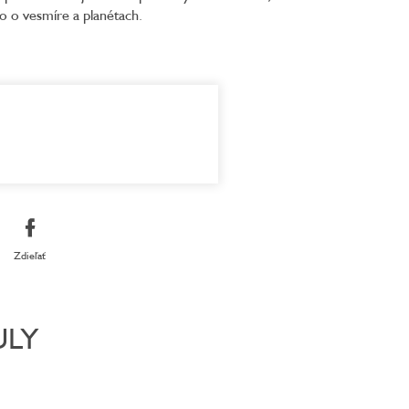
 o vesmíre a planétach.
5,0
z
5
hviezdičiek.
Zdieľať
ULY