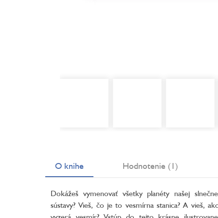
O knihe
Hodnotenie (1)
Dokážeš vymenovať všetky planéty našej slnečne
sústavy? Vieš, čo je to vesmírna stanica? A vieš, ak
vyzerá vesmír? Vstúp do tejto krásne ilustrovane