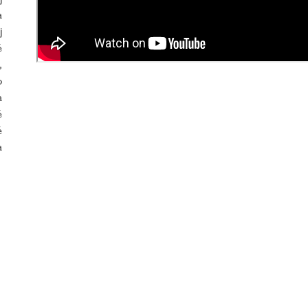
a
j
é
,
p
a
é
é
a