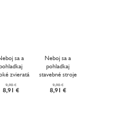
Neboj sa a
Neboj sa a
pohladkaj
pohladkaj
oké zvieratá
stavebné stroje
9,90 €
9,90 €
8,91 €
8,91 €