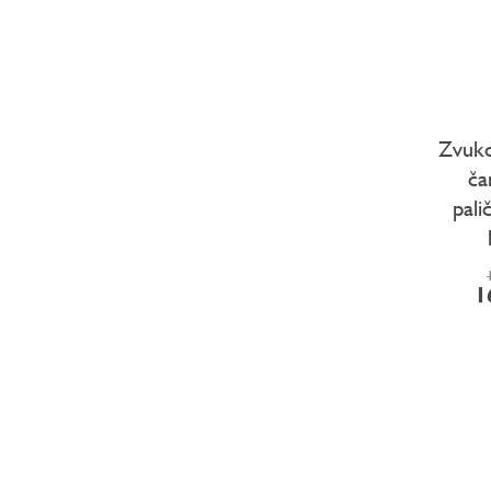
Zvuko
ča
pali
1