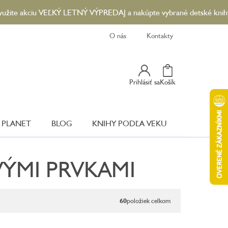
iu VEĽKÝ LETNÝ VÝPREDAJ a nakúpte vybrané detské knihy so zľavou
O nás
Kontakty
Nákupný
Prihlásiť sa
Košík
Košík
 PLANET
BLOG
KNIHY PODĽA VEKU
ÝMI PRVKAMI
60
položiek celkom