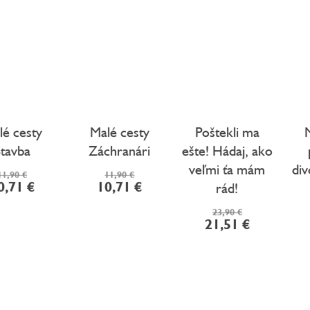
lé cesty
Malé cesty
Poštekli ma
Stavba
Záchranári
ešte! Hádaj, ako
veľmi ťa mám
div
11,90 €
11,90 €
0,71 €
10,71 €
rád!
23,90 €
21,51 €