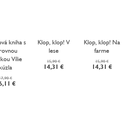
vá kniha s
Klop, klop! V
Klop, klop! Na
rovnou
lese
farme
čkou Vílie
15,90 €
15,90 €
14,31 €
14,31 €
kúzla
17,90 €
6,11 €