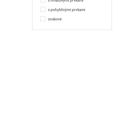
s hmatovými prvkami
s pohyblivými prvkami
zvukové