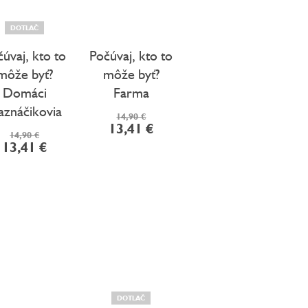
DOTLAČ
úvaj, kto to
Počúvaj, kto to
môže byť?
môže byť?
Domáci
Farma
znáčikovia
14,90 €
13,41 €
14,90 €
13,41 €
DOTLAČ