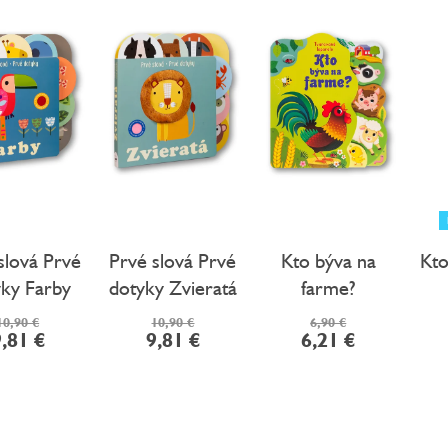
slová Prvé
Prvé slová Prvé
Kto býva na
Kto
ky Farby
dotyky Zvieratá
farme?
10,90 €
10,90 €
6,90 €
,81 €
9,81 €
6,21 €