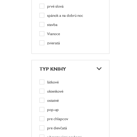
prvé slová
spánok a na dobrú noc
stavba
Vianoce
zvieratá
TYP KNIHY
látkové
okienkové
ostatné
pop-up
pre chlapcov
pre dievčatá