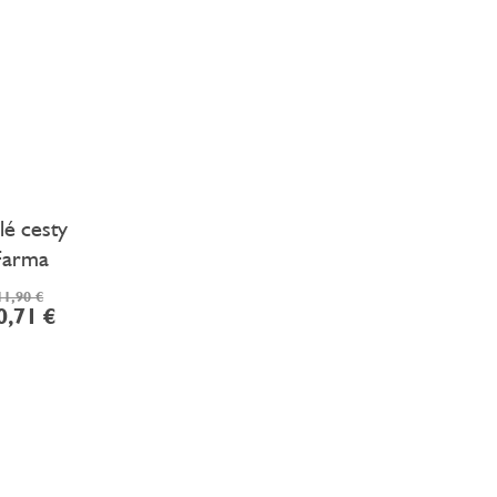
lé cesty
Farma
11,90 €
0,71 €