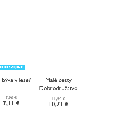
PRIPRAVUJEME
 býva v lese?
Malé cesty
Dobrodružstvo
7,90 €
11,90 €
7,11 €
10,71 €