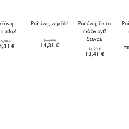
očúvaj,
Počúvaj, zajačik!
Počúvaj, čo to
Poč
eniatko!
môže byť?
Stavba
15,90 €
15,90 €
14,31 €
4,31 €
ma
14,90 €
13,41 €