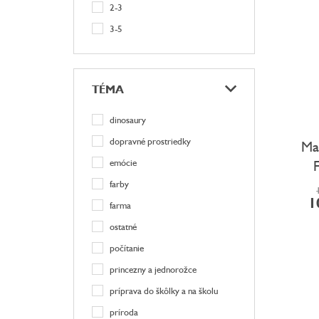
2-3
3-5
TÉMA
dinosaury
dopravné prostriedky
Ma
emócie
farby
1
farma
ostatné
počítanie
princezny a jednorožce
príprava do škôlky a na školu
príroda