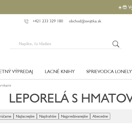
☀️😎 Využite akc
+421 233 329 180
obchod@svojtka.sk
LETNÝ VÝPREDAJ
LACNÉ KNIHY
SPRIEVODCA LONELY
prvkami
LEPORELÁ S HMATOV
rúčame
Najlacnejšie
Najdrahšie
Najpredávanejšie
Abecedne