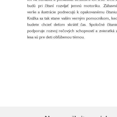
budú pri čítaní rozvíjať jemnú motoriku. Zábavn
verše a ilustrácie podnecujú k opakovanému čítaniu
Knižka sa tak stane vaším verným pomocníkom, ke
budete chcieť deťom skrátiť čas. Spoločné čítani
podporuje rozvoj rečových schopností a zvieratká 
lesa sú pre deti obľúbenou témou.