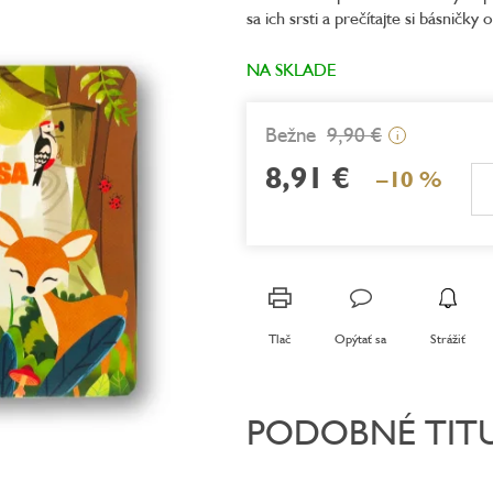
sa ich srsti a prečítajte si básničky 
5,0
z
5
NA SKLADE
hviezdičiek.
9,90 €
i
8,91 €
–10 %
Jednotková
cena:
Tlač
Opýtať sa
Strážiť
PODOBNÉ TIT