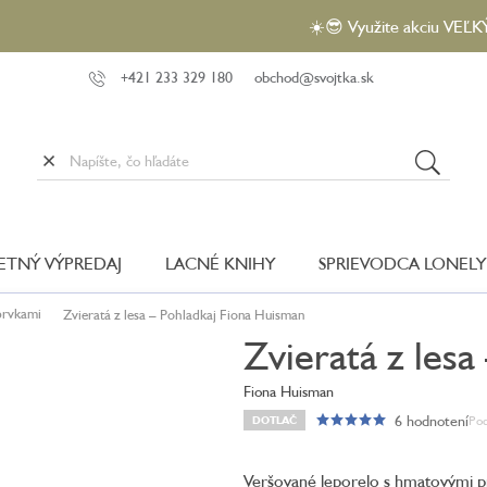
☀️😎 Využite akciu VEĽKÝ LETN
+421 233 329 180
obchod@svojtka.sk
LETNÝ VÝPREDAJ
LACNÉ KNIHY
SPRIEVODCA LONELY
prvkami
Zvieratá z lesa – Pohladkaj
Fiona Huisman
Zvieratá z lesa
Fiona Huisman
6 hodnotení
Pod
DOTLAČ
Priemerné
hodnotenie
produktu
Veršované leporelo s hmatovými pr
je