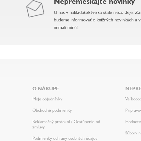
Nepremeškajte novinky
U nás v nakladateľstve sa stále niečo deje. Z
budeme informovať o knižných novinkách a v
nemali minúť.
Z
á
p
ä
O NÁKUPE
NEPRE
t
i
Moje objednávky
Veľkoob
e
Obchodné podmienky
Pripravo
Reklamačný protokol / Odstúpenie od
Hodnote
zmluvy
Súbory na
Podmienky ochrany osobných údajov