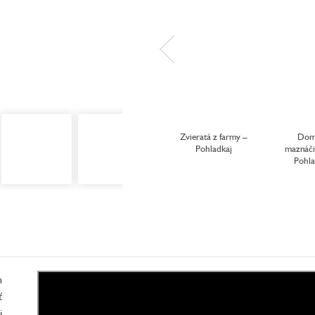
Zvieratá z farmy –
Dom
Pohladkaj
maznáči
Pohla
h
ť
i