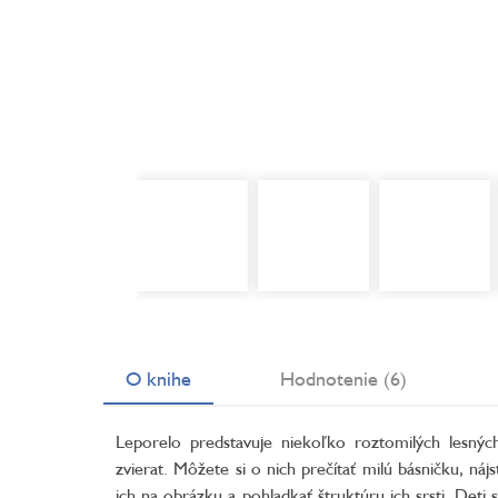
O knihe
Hodnotenie (6)
Leporelo predstavuje niekoľko roztomilých lesnýc
zvierat. Môžete si o nich prečítať milú básničku, nájs
ich na obrázku a pohladkať štruktúru ich srsti. Deti s