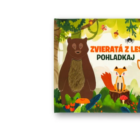
Minipédie
Aktivity / Samolepky
Rozprávky a príbehy
Lacné knihy