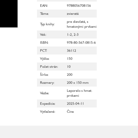
EAN
:
9788056708156
Téma
:
zvieratá
pre dievčatá
,
s
Typ knihy
:
hmatovými prvkami
Vek
:
1-2
,
2-3
ISBN
:
978-80-567-0815-6
PCT
:
36112
Výška
:
150
Počet strán
:
10
Šírka
:
200
Rozmery
:
200 x 150 mm
Leporelo s hmat.
Väzba
:
prvkami
Expedícia
:
2025-04-11
Vytlačené
:
Čína