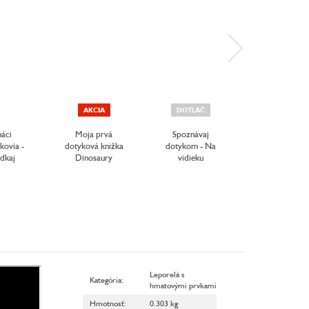
AKCIA
DOTLAČ
AKCIA
áci
Moja prvá
Spoznávaj
Spoznávaj
kovia -
dotyková knižka
dotykom - Na
dotykom - P
dkaj
Dinosaury
vidieku
hladinou mo
Leporelá s
Kategória
:
hmatovými prvkami
Hmotnosť
:
0.303 kg