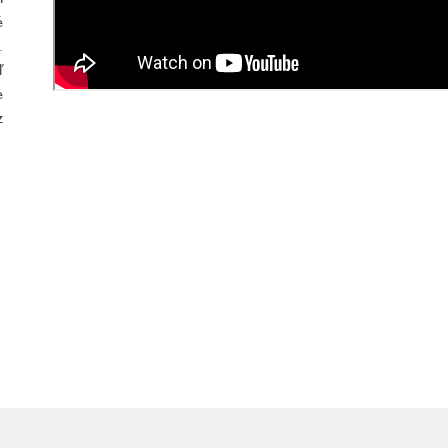
é
.
ď
e
z