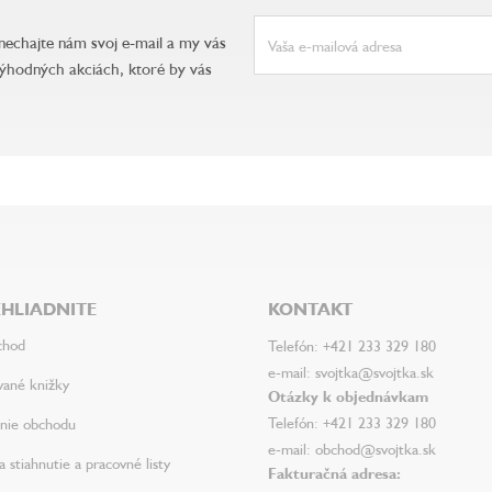
anechajte nám svoj e-mail a my vás
ýhodných akciách, ktoré by vás
HLIADNITE
KONTAKT
chod
Telefón: +421 233 329 180
e-mail: svojtka@svojtka.sk
vané knižky
Otázky k objednávkam
Telefón: +421 233 329 180
nie obchodu
e-mail: obchod@svojtka.sk
 stiahnutie a pracovné listy
Fakturačná adresa: