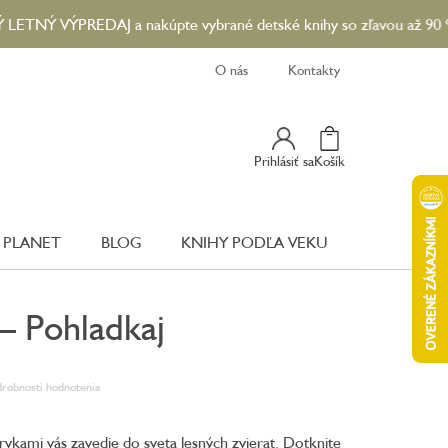
Ý VÝPREDAJ a nakúpte vybrané detské knihy so zľavou až 90 %...😎
O nás
Kontakty
Nákupný
Prihlásiť sa
Košík
Košík
 PLANET
BLOG
KNIHY PODĽA VEKU
 – Pohladkaj
robnosti hodnotenia
vkami vás zavedie do sveta lesných zvierat. Dotknite