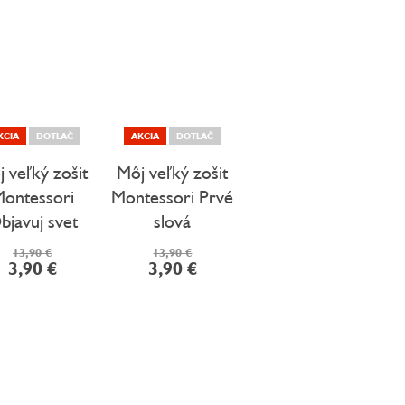
KCIA
DOTLAČ
AKCIA
DOTLAČ
 veľký zošit
Môj veľký zošit
ontessori
Montessori Prvé
bjavuj svet
slová
13,90 €
13,90 €
3,90 €
3,90 €