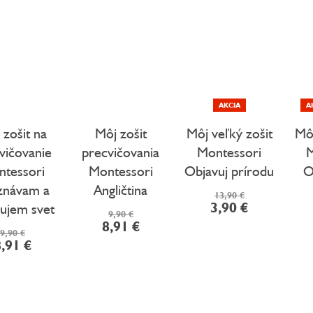
AKCIA
A
 zošit na
Môj zošit
Môj veľký zošit
Môj
vičovanie
precvičovania
Montessori
M
tessori
Montessori
Objavuj prírodu
O
znávam a
Angličtina
13,90 €
3,90 €
vujem svet
9,90 €
8,91 €
9,90 €
,91 €