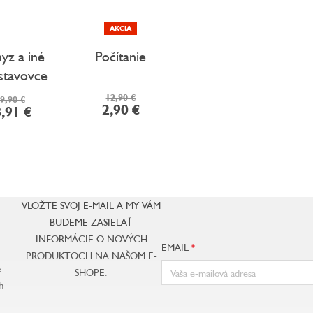
AKCIA
z a iné
Počítanie
stavovce
12,90 €
9,90 €
2,90 €
,91 €
VLOŽTE SVOJ E-MAIL A MY VÁM
BUDEME ZASIELAŤ
INFORMÁCIE O NOVÝCH
EMAIL
PRODUKTOCH NA NAŠOM E-
e
SHOPE.
h