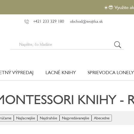
☀️😎 Využite akciu VEĽKÝ
+421 233 329 180
obchod@svojtka.sk
LETNÝ VÝPREDAJ
LACNÉ KNIHY
SPRIEVODCA LONELY
MONTESSORI KNIHY - 
rúčame
Najlacnejšie
Najdrahšie
Najpredávanejšie
Abecedne