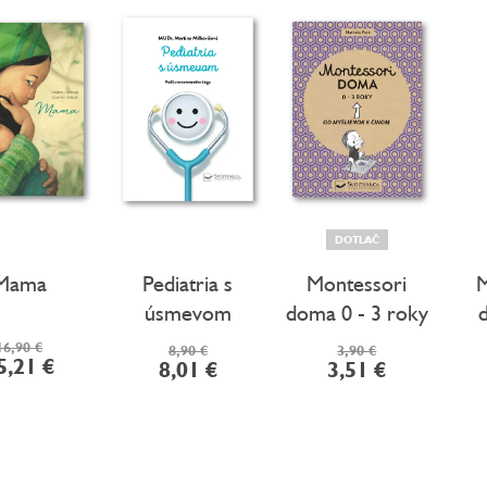
DOTLAČ
Mama
Pediatria s
Montessori
M
úsmevom
doma 0 - 3 roky
16,90 €
8,90 €
3,90 €
5,21 €
8,01 €
3,51 €