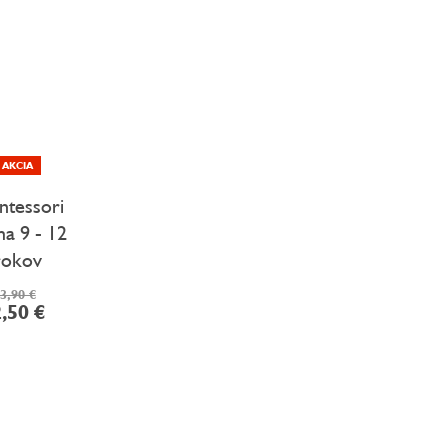
AKCIA
tessori
a 9 - 12
rokov
3,90 €
,50 €