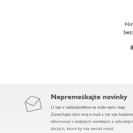
Hmy
bez
8
O
v
l
á
Nepremeškajte novinky
d
a
U nás v nakladateľstve sa stále niečo deje.
c
i
Zanechajte nám svoj e-mail a my vás budem
e
informovať o knižných novinkách a výhodnýc
p
akciách, ktoré by vás nemali minúť.
r