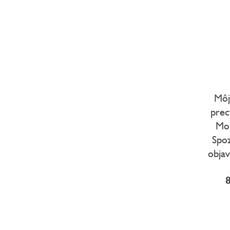
Môj
prec
Mon
Spo
obja
8