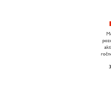
Mô
pozo
akt
ročn
3