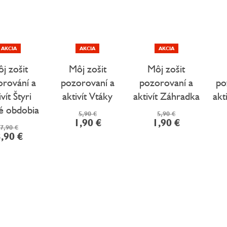
AKCIA
AKCIA
AKCIA
j zošit
Môj zošit
Môj zošit
rování a
pozorovaní a
pozorovaní a
po
ivít Štyri
aktivít Vtáky
aktivít Záhradka
akt
é obdobia
5,90 €
5,90 €
1,90 €
1,90 €
7,90 €
,90 €