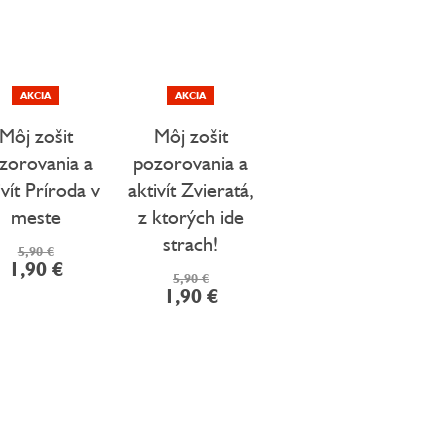
AKCIA
AKCIA
Môj zošit
Môj zošit
zorovania a
pozorovania a
ivít Príroda v
aktivít Zvieratá,
meste
z ktorých ide
strach!
5,90 €
1,90 €
5,90 €
1,90 €