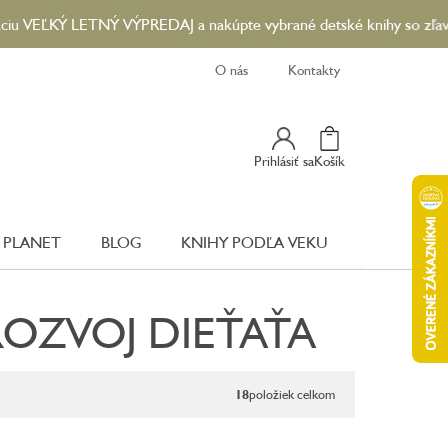
 LETNÝ VÝPREDAJ a nakúpte vybrané detské knihy so zľavou až 90 
O nás
Kontakty
Nákupný
Prihlásiť sa
Košík
Košík
 PLANET
BLOG
KNIHY PODĽA VEKU
ROZVOJ DIEŤAŤA
18
položiek celkom