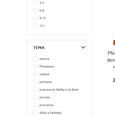
3-5
6-8
9-15
15+
TÉMA
Mon
dom
emócie
Montessori
ostatné
2
počítanie
príprava do škôlky a na školu
príroda
prvé slová
úlohy a hádanky