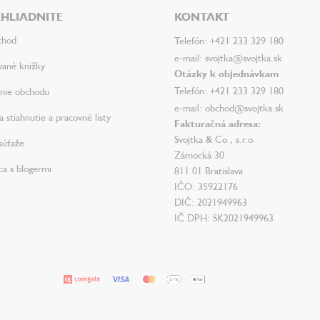
HLIADNITE
KONTAKT
chod
Telefón: +421 233 329 180
e-mail: svojtka@svojtka.sk
vané knižky
Otázky k objednávkam
Telefón: +421 233 329 180
nie obchodu
e-mail: obchod@svojtka.sk
 stiahnutie a pracovné listy
Fakturačná adresa:
Svojtka & Co., s.r.o.
súťaže
Zámocká 30
ca s blogermi
811 01 Bratislava
IČO: 35922176
DIČ: 2021949963
IČ DPH: SK2021949963