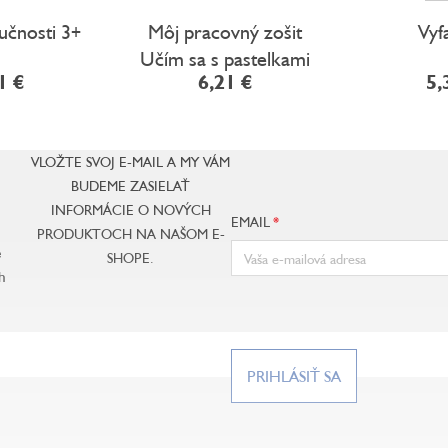
ručnosti 3+
Môj pracovný zošit
Vyf
Učím sa s pastelkami
1 €
6,21 €
5,
VLOŽTE SVOJ E-MAIL A MY VÁM
BUDEME ZASIELAŤ
INFORMÁCIE O NOVÝCH
EMAIL
PRODUKTOCH NA NAŠOM E-
e
SHOPE.
h
PRIHLÁSIŤ SA