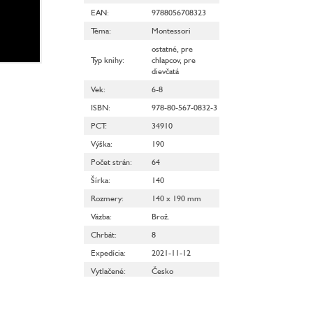
EAN
:
9788056708323
Téma
:
Montessori
ostatné
,
pre
Typ knihy
:
chlapcov
,
pre
dievčatá
Vek
:
6-8
ISBN
:
978-80-567-0832-3
PCT
:
34910
Výška
:
190
Počet strán
:
64
Šírka
:
140
Rozmery
:
140 x 190 mm
Väzba
:
Brož.
Chrbát
:
8
Expedícia
:
2021-11-12
Vytlačené
:
Česko