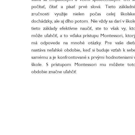
počítať, čítať a písať prvé slová. Tieto základn
zručnosti využije nielen počas celej školske
dochádzky, ale aj dlho potom. Nie vždy sa darí v škol
tieto základy efektívne naučiť, ste to však vy, kt
môže uľahčiť, a to vďaka prístupu Montessori, ktor
má odpovede na mnohé otázky. Pre vaše dieť
nastáva neľahké obdobie, keď si buduje vzťah k seb
samému a je konfrontované s prvými hodnoteniami 
škole. S prístupom Montessori mu môžete tot
obdobie značne uľahčiť.