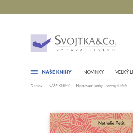
Prejsť
na
obsah
NAŠE KNIHY
NOVINKY
VEĽKÝ 
Domov
NAŠE KNIHY
Montessori knihy - rozvoj dieťaťa
Novinky