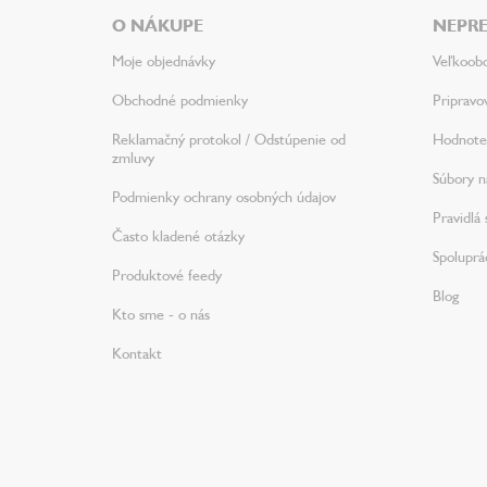
ä
O NÁKUPE
NEPRE
t
i
Moje objednávky
Veľkoob
e
Obchodné podmienky
Pripravo
Reklamačný protokol / Odstúpenie od
Hodnote
zmluvy
Súbory na
Podmienky ochrany osobných údajov
Pravidlá 
Často kladené otázky
Spoluprá
Produktové feedy
Blog
Kto sme - o nás
Kontakt