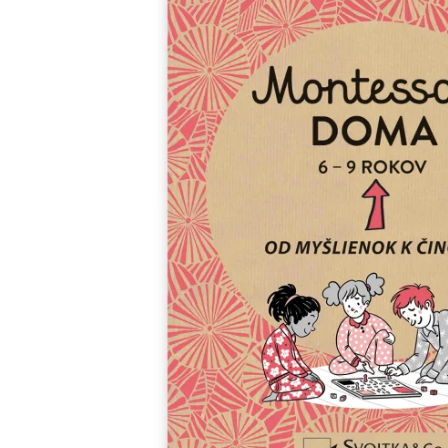
Minipédie
Aktivity / Samolepky
Rozprávky a príbehy
Lacné knihy