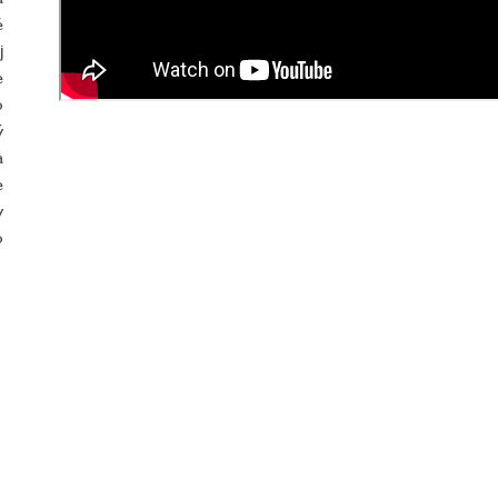
é
j
e
o
ý
a
e
v
o