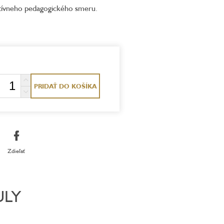
atívneho pedagogického smeru.
PRIDAŤ DO KOŠÍKA
Zdieľať
ULY