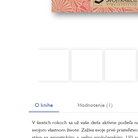
O knihe
Hodnotenie (1)
V šiestich rokoch sa už vaše dieťa aktívne podieľa n
svojom vlastnom živote. Zažíva svoje prvé priateľstvo
stáva sa empatickým a veľmi spoločenským. Učí s