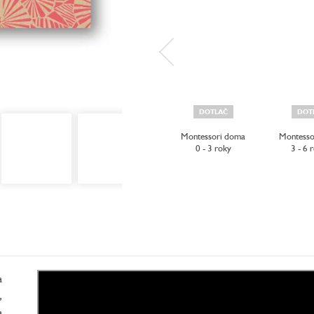
DOTLAČ
DOT
Montessori doma
Montesso
0 - 3 roky
3 - 6 
a
,
a