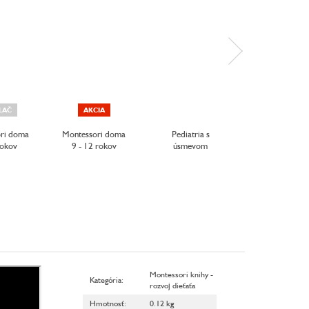
AKCIA
LAČ
AKCIA
DOTLAČ
ri doma
Montessori doma
Pediatria s
Môj veľký zoš
rokov
9 - 12 rokov
úsmevom
Montessori
Objavuj sve
Montessori knihy -
Kategória
:
rozvoj dieťaťa
Hmotnosť
:
0.12 kg