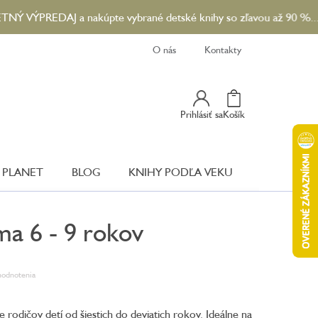
REDAJ a nakúpte vybrané detské knihy so zľavou až 90 %...😎☀️
O nás
Kontakty
Nákupný
Prihlásiť sa
Košík
Košík
 PLANET
BLOG
KNIHY PODĽA VEKU
a 6 - 9 rokov
hodnotenia
rodičov detí od šiestich do deviatich rokov. Ideálne na