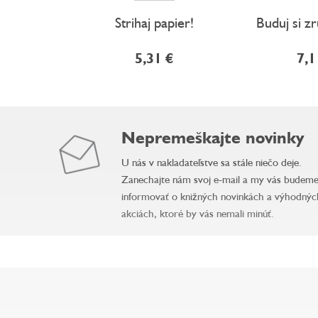
Strihaj papier!
Buduj si z
5,31 €
7,1
Nepremeškajte novinky
U nás v nakladateľstve sa stále niečo deje.
Zanechajte nám svoj e-mail a my vás budem
informovať o knižných novinkách a výhodnýc
akciách, ktoré by vás nemali minúť.
Z
á
p