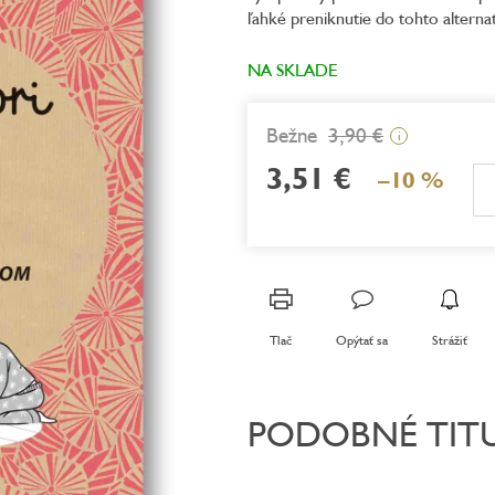
ľahké preniknutie do tohto altern
5,0
z
5
NA SKLADE
hviezdičiek.
3,90 €
i
3,51 €
–10 %
Jednotková
cena:
Tlač
Opýtať sa
Strážiť
PODOBNÉ TIT