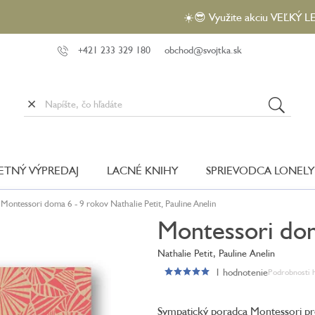
☀️😎 Využite akciu VEĽKÝ LETNÝ VÝP
+421 233 329 180
obchod@svojtka.sk
LETNÝ VÝPREDAJ
LACNÉ KNIHY
SPRIEVODCA LONELY
Montessori doma 6 - 9 rokov
Nathalie Petit, Pauline Anelin
Montessori dom
Nathalie Petit, Pauline Anelin
1 hodnotenie
Podrobnosti 
Priemerné
hodnotenie
produktu
Sympatický poradca Montessori pre 
je