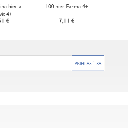
iha hier a
100 hier Farma 4+
100 hie
vít 4+
51 €
7,11 €
7
PRIHLÁSIŤ SA