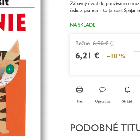
Zábavný úvod do používania ceruzk
je
číslic a písmen – to je zošit Spáj
0,0
z
5
NA SKLADE
hviezdičiek.
6,90 €
i
6,21 €
–10 %
Jednotková
cena:
Tlač
Opýtať sa
Strážiť
PODOBNÉ TIT