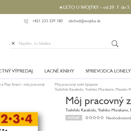
☀️LETO U SVOJTKY – od 29. 7. do 5. 8. 2026 m
+421 233 329 180
obchod@svojtka.sk
LETNÝ VÝPREDAJ
LACNÉ KNIHY
SPRIEVODCA LONELY
a Play Smart - môj pracovný
Môj pracovný zošit Spájanie
Toshihiki Karakido, Yoshiko Murakami, Masako W
Môj pracovný z
Toshihiki Karakido, Yoshiko Murakami,
Neohodnoten
DOTLAČ
Priemerné
hodnotenie
produktu