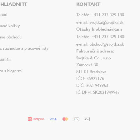
HLIADNITE
KONTAKT
chod
Telefón: +421 233 329 180
e-mail: svojtka@svojtka.sk
vané knižky
Otázky k objednávkam
Telefón: +421 233 329 180
nie obchodu
e-mail: obchod@svojtka.sk
 stiahnutie a pracovné listy
Fakturačná adresa:
Svojtka & Co., s.r.o.
súťaže
Zámocká 30
ca s blogermi
811 01 Bratislava
IČO: 35922176
DIČ: 2021949963
IČ DPH: SK2021949963