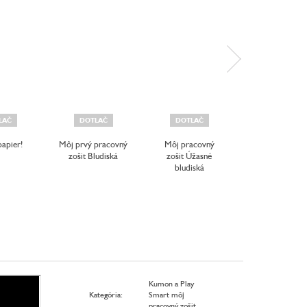
LAČ
DOTLAČ
DOTLAČ
DOTLAČ
papier!
Môj prvý pracovný
Môj pracovný
Môj pracovn
zošit Bludiská
zošit Úžasné
zošit Úžasn
bludiská
spájanie
Kumon a Play
Kategória
:
Smart môj
pracovný zošit