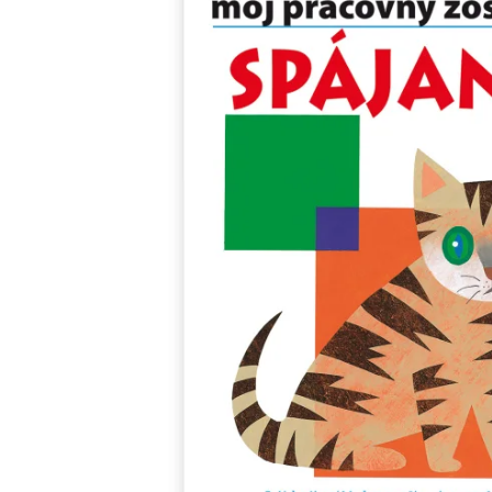
Minipédie
Aktivity / Samolepky
Rozprávky a príbehy
Lacné knihy