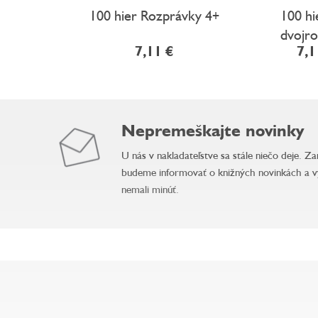
100 hier Rozprávky 4+
100 hi
dvojr
7,11 €
7,1
Nepremeškajte novinky
U nás v nakladateľstve sa stále niečo deje. Z
budeme informovať o knižných novinkách a v
nemali minúť.
Z
á
p
ä