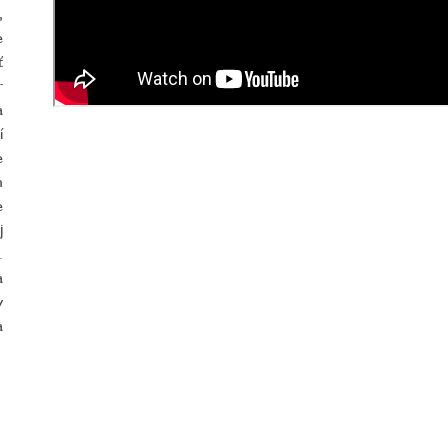
,
e
ť
r
a
í
e
m
e
j
.
a
y
a