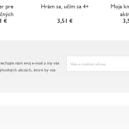
er pre
Hrám sa, učím sa 4+
Moja kn
očných
akti
1 €
3,51 €
3,
anechajte nám svoj e-mail a my vás
ýhodných akciách, ktoré by vás