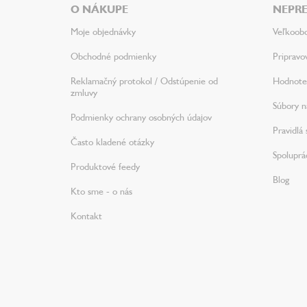
O NÁKUPE
NEPRE
t
i
Moje objednávky
Veľkoob
e
Obchodné podmienky
Pripravo
Reklamačný protokol / Odstúpenie od
Hodnote
zmluvy
Súbory na
Podmienky ochrany osobných údajov
Pravidlá 
Často kladené otázky
Spoluprá
Produktové feedy
Blog
Kto sme - o nás
Kontakt