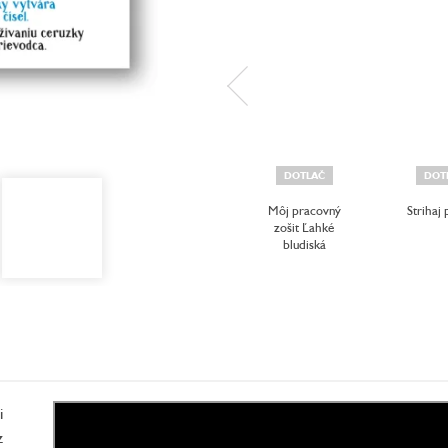
DOTLAČ
DOT
Môj pracovný
Strihaj 
zošit Ľahké
bludiská
i
z