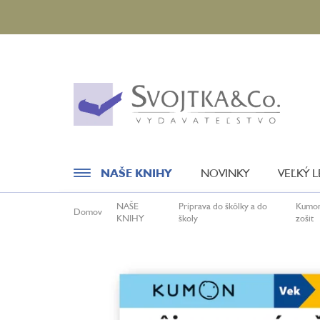
Prejsť
na
obsah
NAŠE KNIHY
NOVINKY
VEĽKÝ 
NAŠE
Príprava do škôlky a do
Kumon 
Domov
KNIHY
školy
zošit
Novinky