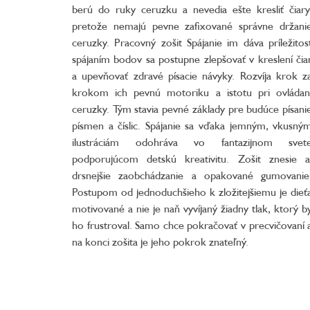
berú do ruky ceruzku a nevedia ešte kresliť čiary
pretože nemajú pevne zafixované správne držani
ceruzky. Pracovný zošit Spájanie im dáva príležitos
spájaním bodov sa postupne zlepšovať v kreslení čia
a upevňovať zdravé písacie návyky. Rozvíja krok z
krokom ich pevnú motoriku a istotu pri ovládan
ceruzky. Tým stavia pevné základy pre budúce písani
písmen a číslic. Spájanie sa vďaka jemným, vkusný
ilustráciám odohráva vo fantazijnom svet
podporujúcom detskú kreativitu. Zošit znesie a
drsnejšie zaobchádzanie a opakované gumovanie
Postupom od jednoduchšieho k zložitejšiemu je dieť
motivované a nie je naň vyvíjaný žiadny tlak, ktorý b
ho frustroval. Samo chce pokračovať v precvičovaní 
na konci zošita je jeho pokrok znateľný.