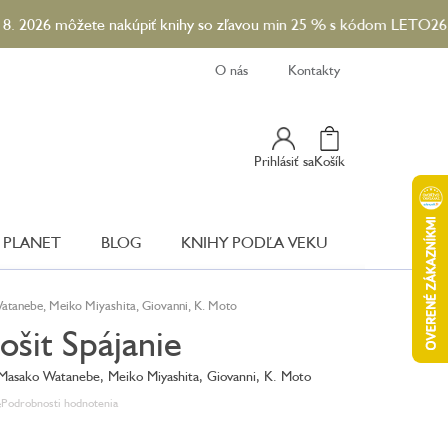
ôžete nakúpiť knihy so zľavou min 25 % s kódom LETO26. A ku ka
O nás
Kontakty
Nákupný
Prihlásiť sa
Košík
Košík
 PLANET
BLOG
KNIHY PODĽA VEKU
atanebe, Meiko Miyashita, Giovanni, K. Moto
ošit Spájanie
 Masako Watanebe, Meiko Miyashita, Giovanni, K. Moto
é
Podrobnosti hodnotenia