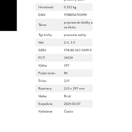
Hmotnosť
:
0.352 kg
EAN
:
9788056703090
príprava do škôlky a
Téma
:
na školu
Typ knihy
:
pracovné zošity
Vek
:
2-3
,
3-5
ISBN
:
978-80-567-0309-0
PCT
:
34539
Výška
:
297
Počet strán
:
84
Šírka
:
210
Rozmery
:
210 x 297 mm
Väzba
:
Brož.
Expedícia
:
2024-02-07
Vytlačené
:
Česko