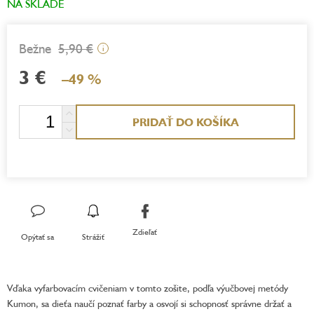
NA SKLADE
5,90 €
i
3 €
–49 %
Jednotková
PRIDAŤ DO KOŠÍKA
cena:
Zdieľať
Opýtať sa
Strážiť
Vďaka vyfarbovacím cvičeniam v tomto zošite, podľa výučbovej metódy
Kumon, sa dieťa naučí poznať farby a osvojí si schopnosť správne držať a