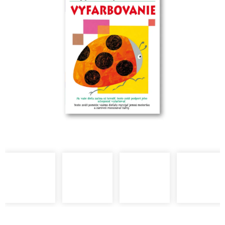
5
hviezdičiek.