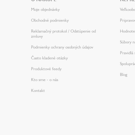
t
i
Moje objednávky
Veľkoob
e
Obchodné podmienky
Pripravo
Reklamačný protokol / Odstúpenie od
Hodnote
zmluvy
Súbory na
Podmienky ochrany osobných údajov
Pravidlá 
Často kladené otázky
Spoluprá
Produktové feedy
Blog
Kto sme - o nás
Kontakt