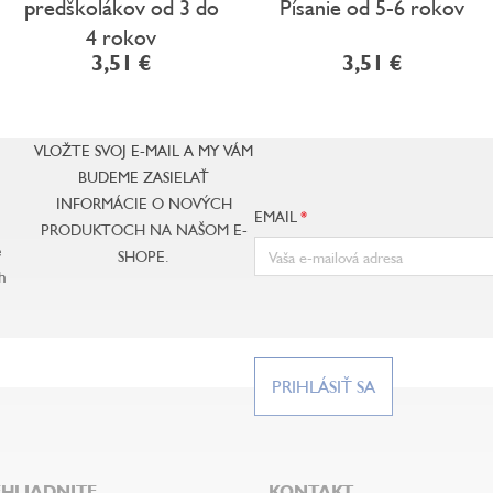
predškolákov od 3 do
Písanie od 5-6 rokov
4 rokov
3,51 €
3,51 €
VLOŽTE SVOJ E-MAIL A MY VÁM
BUDEME ZASIELAŤ
INFORMÁCIE O NOVÝCH
EMAIL
PRODUKTOCH NA NAŠOM E-
e
SHOPE.
h
PRIHLÁSIŤ SA
HLIADNITE
KONTAKT