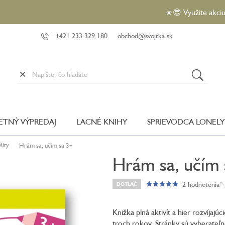
☀️😎 Využite akciu VEĽKÝ 
+421 233 329 180
obchod@svojtka.sk
LETNÝ VÝPREDAJ
LACNÉ KNIHY
SPRIEVODCA LONELY
šity
Hrám sa, učím sa 3+
Hrám sa, učím 
2 hodnotenia
Po
DOTLAČ
Priemerné
hodnotenie
produktu
Knižka plná aktivít a hier rozvíjaj
je
troch rokov. Stránky sú vyberateľn
5,0