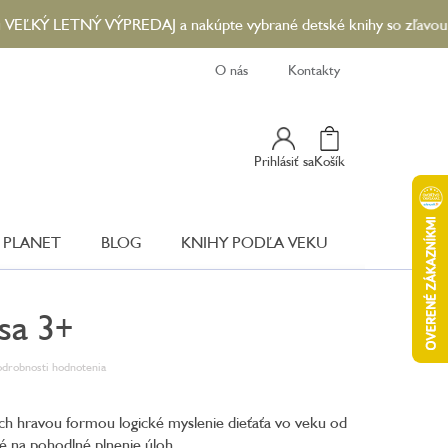
LETNÝ VÝPREDAJ a nakúpte vybrané detské knihy so zľavou až 90 %.
O nás
Kontakty
Nákupný
Prihlásiť sa
Košík
Košík
 PLANET
BLOG
KNIHY PODĽA VEKU
sa 3+
drobnosti hodnotenia
úcich hravou formou logické myslenie dieťaťa vo veku od
é na pohodlné plnenie úloh.