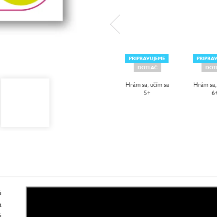
PRIPRAVUJEME
PRIPRA
DOTLAČ
DOT
Hrám sa, učím sa
Hrám sa,
5+
6
ú
a
ú