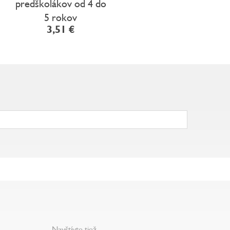
predškolákov od 4 do
5 rokov
3,51 €
Navštívte tiež