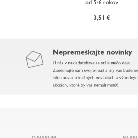
od 5-6 rokov
3,51 €
Nepremeškajte novinky
U nás v nakladateľstve sa stále niečo deje.
Zanechajte nám svoj e-mail a my vás budem
informovať o knižných novinkách a výhodnýc
akciách, ktoré by vás nemali minúť.
Z
á
p
ä
O NÁKUPE
NEPRE