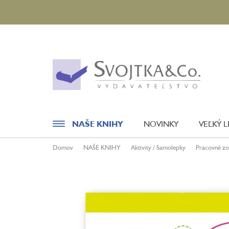
Prejsť
na
obsah
NAŠE KNIHY
NOVINKY
VEĽKÝ 
Domov
NAŠE KNIHY
Aktivity / Samolepky
Pracovné zo
Novinky