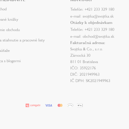
chod
Telefón: +421 233 329 180
e-mail: svojtka@svojtka.sk
vané knižky
Otázky k objednávkam
Telefón: +421 233 329 180
nie obchodu
e-mail: obchod@svojtka.sk
 stiahnutie a pracovné listy
Fakturačná adresa:
Svojtka & Co., s.r.o.
súťaže
Zámocká 30
ca s blogermi
811 01 Bratislava
IČO: 35922176
DIČ: 2021949963
IČ DPH: SK2021949963