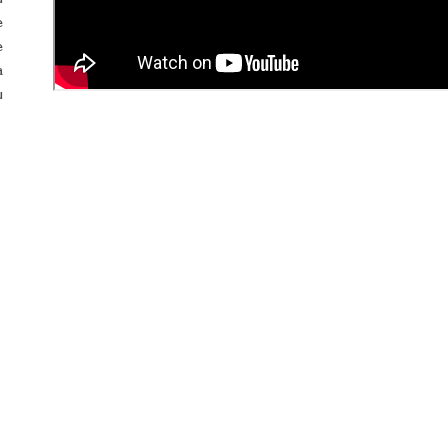
e
e
a
u