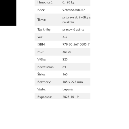
Hmotnosť
:
0.196 kg
EAN
:
9788056708057
príprava do škôlky a
Téma
:
na školu
Typ knihy
:
pracovné zošity
Vek
:
3-5
ISBN
:
978-80-567-0805-7
PCT
:
36120
Výška
:
225
Počet strán
:
64
Šírka
:
165
Rozmery
:
165 x 225 mm
Väzba
:
Lepená
Expedícia
:
2023-10-19