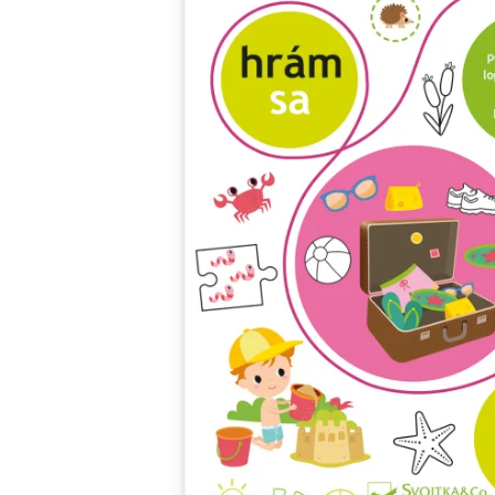
Minipédie
Aktivity / Samolepky
Rozprávky a príbehy
Lacné knihy