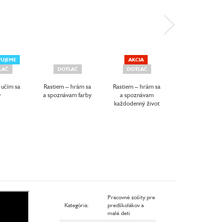
VUJEME
AKCIA
LAČ
DOTLAČ
DOTLAČ
DOTLAČ
 učím sa
Rastiem – hrám sa
Rastiem – hrám sa
Rastiem – hrám
+
a spoznávam farby
a spoznávam
a spoznávam s
každodenný život
Pracovné zošity pre
Kategória
:
predškolákov a
malé deti