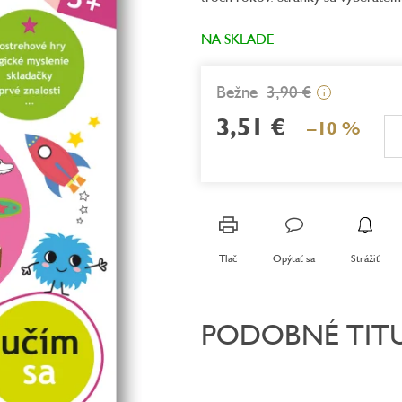
z
5
NA SKLADE
hviezdičiek.
3,90 €
i
3,51 €
–10 %
Jednotková
cena:
Tlač
Opýtať sa
Strážiť
PODOBNÉ TIT