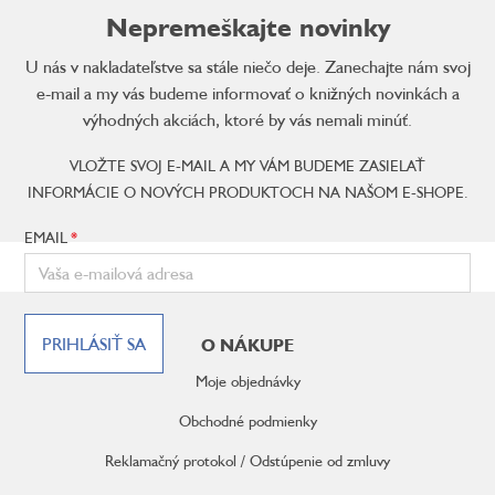
Nepremeškajte novinky
U nás v nakladateľstve sa stále niečo deje. Zanechajte nám svoj
e-mail a my vás budeme informovať o knižných novinkách a
výhodných akciách, ktoré by vás nemali minúť.
VLOŽTE SVOJ E-MAIL A MY VÁM BUDEME ZASIELAŤ
INFORMÁCIE O NOVÝCH PRODUKTOCH NA NAŠOM E-SHOPE.
EMAIL
Z
á
PRIHLÁSIŤ SA
O NÁKUPE
p
ä
Moje objednávky
t
i
Obchodné podmienky
e
Reklamačný protokol / Odstúpenie od zmluvy