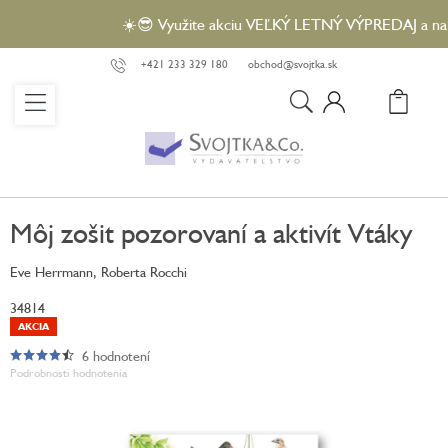
Prejsť
☀️😎 Využite akciu VEĽKÝ LETNÝ VÝPREDAJ a nakúpt
na
obsah
+421 233 329 180
obchod@svojtka.sk
N
KO
Môj zošit pozorovaní a aktivít Vtáky
Eve Herrmann, Roberta Rocchi
34814
AKCIA
6 hodnotení
Priemerné
Podrobnosti hodnotenia
hodnotenie
produktu
je
4,8