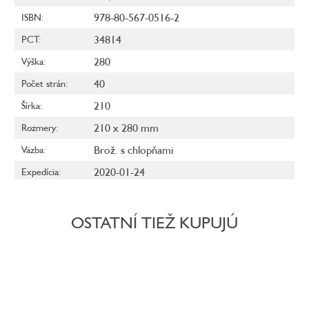
978-80-567-0516-2
ISBN
:
34814
PCT
:
280
Výška
:
40
Počet strán
:
210
Šírka
:
210 x 280 mm
Rozmery
:
Brož. s chlopňami
Väzba
:
2020-01-24
Expedícia
:
OSTATNÍ TIEŽ KUPUJÚ