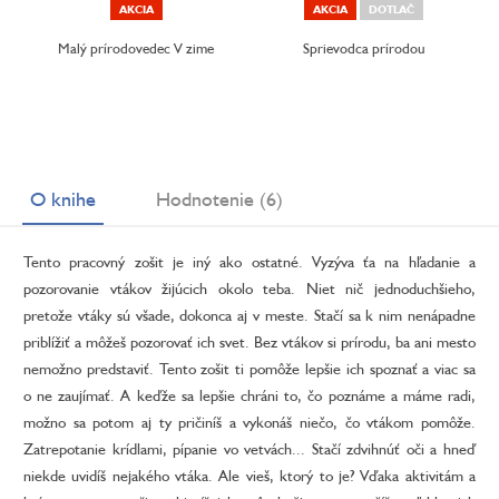
AKCIA
AKCIA
DOTLAČ
Malý prírodovedec V zime
Sprievodca prírodou
O knihe
Hodnotenie (6)
Tento pracovný zošit je iný ako ostatné. Vyzýva ťa na hľadanie a
pozorovanie vtákov žijúcich okolo teba. Niet nič jednoduchšieho,
pretože vtáky sú všade, dokonca aj v meste. Stačí sa k nim nenápadne
priblížiť a môžeš pozorovať ich svet. Bez vtákov si prírodu, ba ani mesto
nemožno predstaviť. Tento zošit ti pomôže lepšie ich spoznať a viac sa
o ne zaujímať. A keďže sa lepšie chráni to, čo poznáme a máme radi,
možno sa potom aj ty pričiníš a vykonáš niečo, čo vtákom pomôže.
Zatrepotanie krídlami, pípanie vo vetvách... Stačí zdvihnúť oči a hneď
niekde uvidíš nejakého vtáka. Ale vieš, ktorý to je? Vďaka aktivitám a