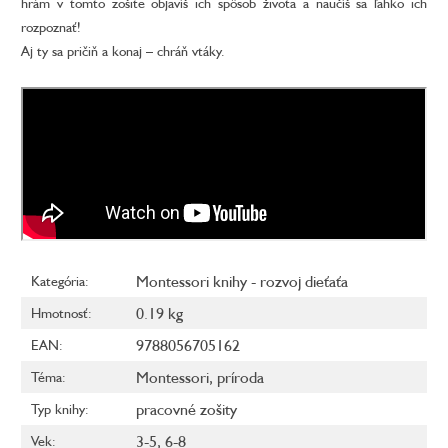
hrám v tomto zošite objavíš ich spôsob života a naučíš sa ľahko ich
rozpoznať!
Aj ty sa pričiň a konaj – chráň vtáky.
Montessori knihy - rozvoj dieťaťa
Kategória
:
0.19 kg
Hmotnosť
:
9788056705162
EAN
:
Montessori
,
príroda
Téma
:
pracovné zošity
Typ knihy
:
3-5
,
6-8
Vek
: