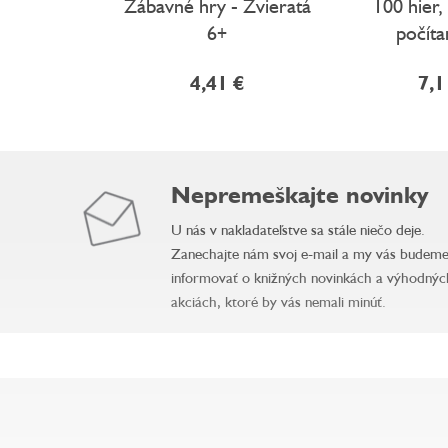
Zábavné hry - Zvieratá
100 hier,
6+
počíta
4,41 €
7,1
Nepremeškajte novinky
U nás v nakladateľstve sa stále niečo deje.
Zanechajte nám svoj e-mail a my vás budem
informovať o knižných novinkách a výhodnýc
akciách, ktoré by vás nemali minúť.
Z
á
p