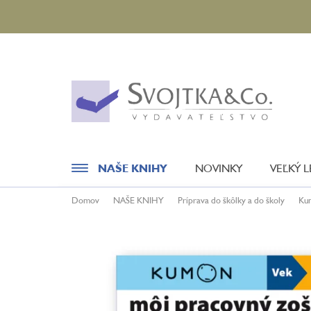
Prejsť
na
obsah
NAŠE KNIHY
NOVINKY
VEĽKÝ 
Domov
NAŠE KNIHY
Príprava do škôlky a do školy
Kum
Novinky