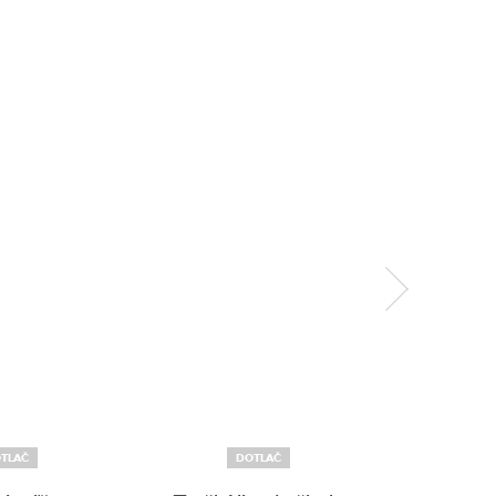
TLAČ
DOTLAČ
D