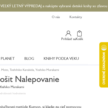
LETNÝ VÝPREDAJ a nakúpte vybrané detské knihy so zľavou až 90 %.
O nás
Kontakty
Nákupný
Prihlásiť sa
Košík
Košík
 PLANET
BLOG
KNIHY PODĽA VEKU
. Moto, Toshihiko Karakida, Yoshiko Murakami
ošit Nalepovanie
 Yoshiko Murakami
drobnosti hodnotenia
 výučbovej metóde Kumon, si kladie za cieľ pomocou