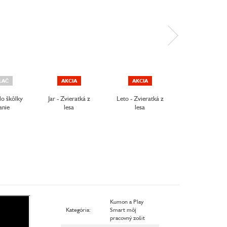
LAČ
AKCIA
AKCIA
AKCIA
do škôlky
Jar - Zvieratká z
Leto - Zvieratká z
Jeseň - Zvierat
anie
lesa
lesa
lesa
Kumon a Play
Kategória
:
Smart môj
pracovný zošit