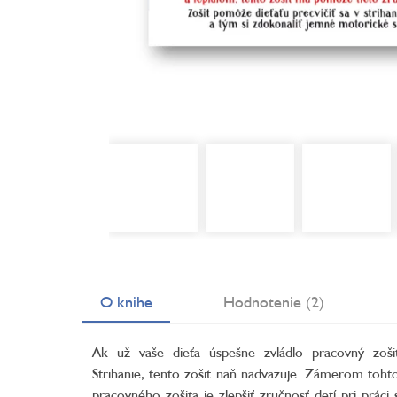
O knihe
Hodnotenie (2)
Ak už vaše dieťa úspešne zvládlo pracovný zoši
Strihanie, tento zošit naň nadväzuje. Zámerom toht
pracovného zošita je zlepšiť zručnosť detí pri práci 