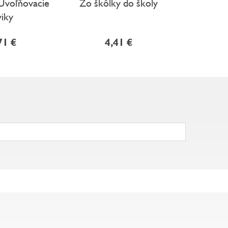
 Uvoľňovacie
Zo škôlky do školy
Výzv
viky
Hlavola
71 €
4,41 €
7