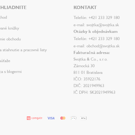
HLIADNITE
KONTAKT
chod
Telefón: +421 233 329 180
e-mail: svojtka@svojtka.sk
vané knižky
Otázky k objednávkam
Telefón: +421 233 329 180
nie obchodu
e-mail: obchod@svojtka.sk
 stiahnutie a pracovné listy
Fakturačná adresa:
Svojtka & Co., s.r.o.
súťaže
Zámocká 30
ca s blogermi
811 01 Bratislava
IČO: 35922176
DIČ: 2021949963
IČ DPH: SK2021949963