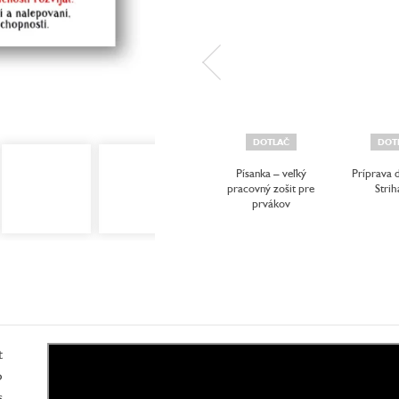
DOTLAČ
DOT
Písanka – veľký
Príprava 
pracovný zošit pre
Strih
prvákov
t
o
s