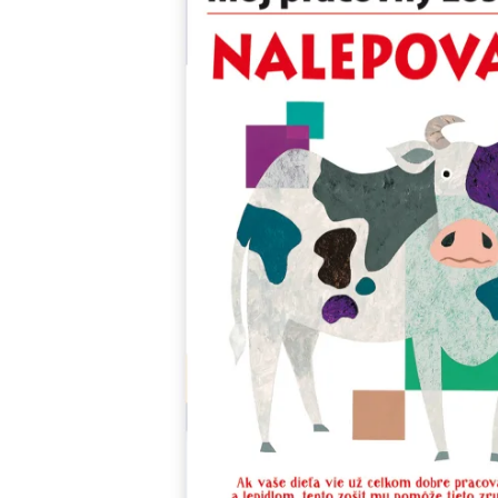
Minipédie
Aktivity / Samolepky
Rozprávky a príbehy
Lacné knihy