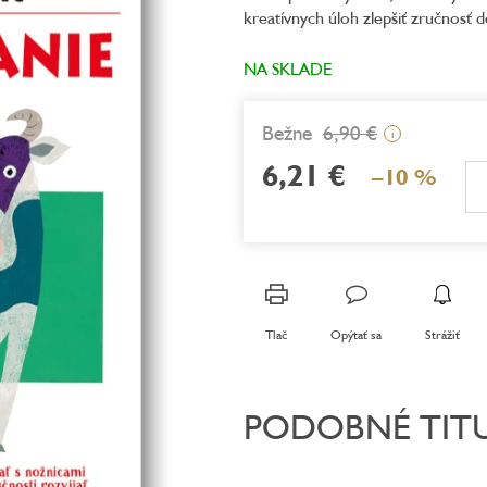
kreatívnych úloh zlepšiť zručnosť de
5,0
z
5
NA SKLADE
hviezdičiek.
6,90 €
i
6,21 €
–10 %
Jednotková
cena:
Tlač
Opýtať sa
Strážiť
PODOBNÉ TIT