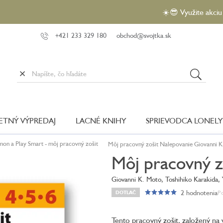
☀️😎 Využite akciu VEĽKÝ 
+421 233 329 180
obchod@svojtka.sk
LETNÝ VÝPREDAJ
LACNÉ KNIHY
SPRIEVODCA LONELY
on a Play Smart - môj pracovný zošit
Môj pracovný zošit Nalepovanie
Giovanni K
Môj pracovný z
Giovanni K. Moto, Toshihiko Karakida,
2 hodnotenia
Po
DOTLAČ
Priemerné
hodnotenie
produktu
Tento pracovný zošit, založený na
je