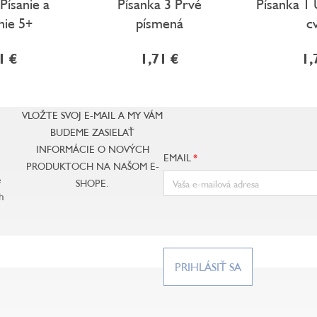
 Písanie a
Písanka 3 Prvé
Písanka 1
nie 5+
písmená
c
1 €
1,71 €
1,
VLOŽTE SVOJ E-MAIL A MY VÁM
BUDEME ZASIELAŤ
INFORMÁCIE O NOVÝCH
EMAIL
PRODUKTOCH NA NAŠOM E-
e
SHOPE.
h
PRIHLÁSIŤ SA