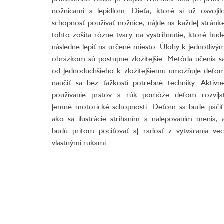
nožnicami a lepidlom. Dieťa, ktoré si už osvojil
schopnosť používať nožnice, nájde na každej stránk
tohto zošita rôzne tvary na vystrihnutie, ktoré bud
následne lepiť na určené miesto. Úlohy k jednotlivý
obrázkom sú postupne zložitejšie. Metóda učenia s
od jednoduchšieho k zložitejšiemu umožňuje deťo
naučiť sa bez ťažkostí potrebné techniky. Aktívn
používanie prstov a rúk pomôže deťom rozvíja
jemné motorické schopnosti. Deťom sa bude páčiť
ako sa ilustrácie strihaním a nalepovaním menia, 
budú pritom pociťovať aj radosť z vytvárania vec
vlastnými rukami.