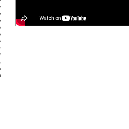
o
e
e
m
a
m
e
ť
,
a
í