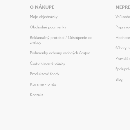
ä
O NÁKUPE
NEPRE
t
i
Moje objednávky
Veľkoob
e
Obchodné podmienky
Pripravo
Reklamačný protokol / Odstúpenie od
Hodnote
zmluvy
Súbory na
Podmienky ochrany osobných údajov
Pravidlá 
Často kladené otázky
Spoluprá
Produktové feedy
Blog
Kto sme - o nás
Kontakt