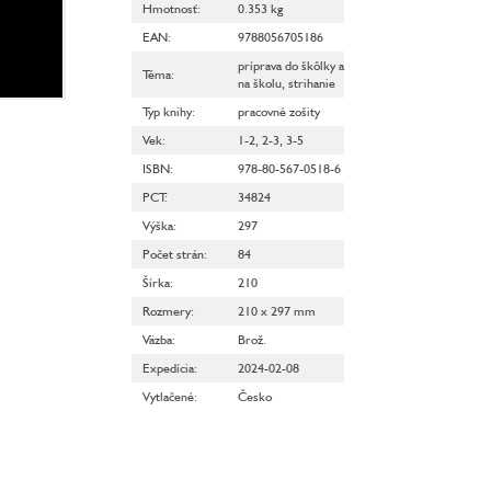
Hmotnosť
:
0.353 kg
EAN
:
9788056705186
príprava do škôlky a
Téma
:
na školu
,
strihanie
Typ knihy
:
pracovné zošity
Vek
:
1-2
,
2-3
,
3-5
ISBN
:
978-80-567-0518-6
PCT
:
34824
Výška
:
297
Počet strán
:
84
Šírka
:
210
Rozmery
:
210 x 297 mm
Väzba
:
Brož.
Expedícia
:
2024-02-08
Vytlačené
:
Česko