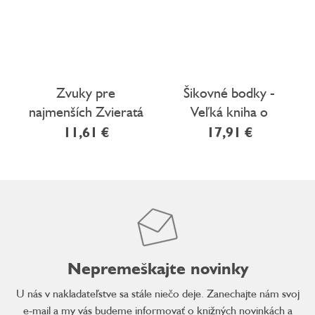
Zvuky pre
Šikovné bodky -
najmenších Zvieratá
Veľká kniha o
z farmy
všetkom možnom
11,61 €
17,91 €
Nepremeškajte novinky
U nás v nakladateľstve sa stále niečo deje. Zanechajte nám svoj
e-mail a my vás budeme informovať o knižných novinkách a