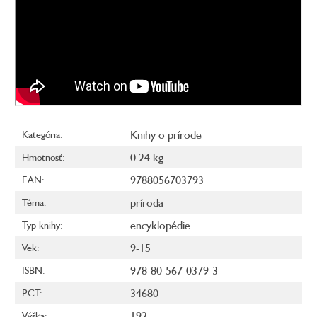
Knihy o prírode
Kategória
:
0.24 kg
Hmotnosť
:
9788056703793
EAN
:
príroda
Téma
:
encyklopédie
Typ knihy
:
9-15
Vek
:
978-80-567-0379-3
ISBN
:
34680
PCT
:
192
Výška
: