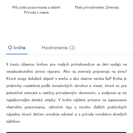
Môj zošit pozorovania a aktivít
Malý prírodovedec Zvieratá
Príroda v meste
O knihe
Hodnotenie (2)
S touto úžasnou knihou pre malých prírodovedcov sa deti vydajú na
nezabudnuteľnú zimnú výpravu. Ako sa zvieratá pripravujú na zimu?
Ktoré stopy dokážeš objaviť v snehu a ako vlastne vzniká ľad? Kniha je
prakticky rozdelená podľa tematických okruhov a miest, ktoré sú pre
jednotlivé zvieratá a rastliny prirodzeným domovom, a zodpovie aj tie
najzákernejšie detské otázky. V knihe nájdete priestor na zapisovanie
vlastného pozorovania, užitočné tipy a mnoho ďalších praktických
nápadov, ktoré deťom umožnia odniesť si z prírody množstvo skvelých
zážitkov.