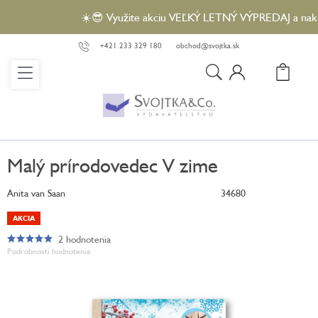
Prejsť
☀️😎 Využite akciu VEĽKÝ LETNÝ VÝPREDAJ a nakúpte
na
obsah
+421 233 329 180
obchod@svojtka.sk
N
KO
Malý prírodovedec V zime
Anita van Saan
34680
AKCIA
2 hodnotenia
Priemerné
Podrobnosti hodnotenia
hodnotenie
produktu
je
5,0
z