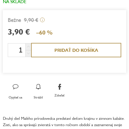
NA SKLADE
9,90 €
i
3,90 €
–60 %
Jednotková
PRIDAŤ DO KOŠÍKA
cena:
Zdieľať
Opýtať sa
Strážiť
Druhý diel Malého prírodovedca predstaví deťom krajinu v zimnom kabáte.
Zisti, ako sa správajú zvieratá v tomto ročnom období a zaznamenaj svoje