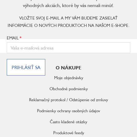
výhodných akciách, ktoré by vás nemali minúť.
VLOŽTE SVOJ E-MAIL A MY VÁM BUDEME ZASIELAŤ
INFORMÁCIE O NOVÝCH PRODUKTOCH NA NAŠOM E-SHOPE.
EMAIL
Z
á
PRIHLÁSIŤ SA
O NÁKUPE
p
ä
Moje objednávky
t
i
Obchodné podmienky
e
Reklamačný protokol / Odstúpenie od zmluvy
Podmienky ochrany osobných údajov
Často kladené otázky
Produktové feedy