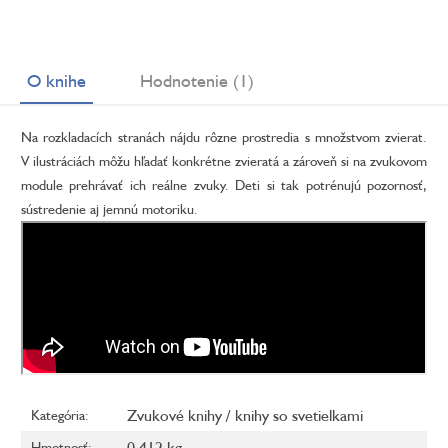
O knihe
Hodnotenie (1)
Na rozkladacích stranách nájdu rôzne prostredia s množstvom zvierat.
V ilustráciách môžu hľadať konkrétne zvieratá a zároveň si na zvukovom
module prehrávať ich reálne zvuky. Deti si tak potrénujú pozornosť,
sústredenie aj jemnú motoriku.
Zvukové knihy / knihy so svetielkami
Kategória
:
0.412 kg
Hmotnosť
: