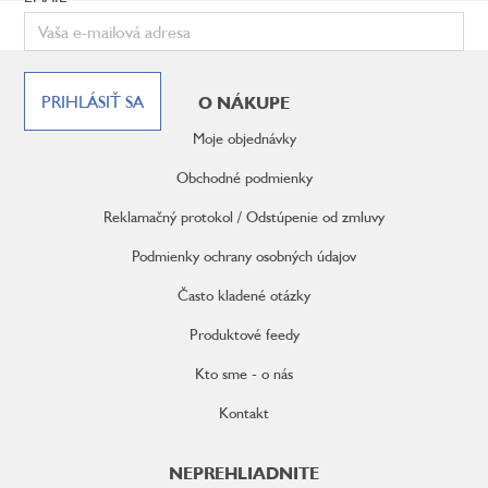
Z
á
PRIHLÁSIŤ SA
O NÁKUPE
p
ä
Moje objednávky
t
i
Obchodné podmienky
e
Reklamačný protokol / Odstúpenie od zmluvy
Podmienky ochrany osobných údajov
Často kladené otázky
Produktové feedy
Kto sme - o nás
Kontakt
NEPREHLIADNITE