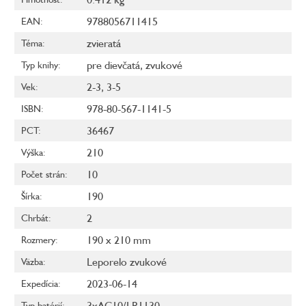
9788056711415
EAN
:
zvieratá
Téma
:
pre dievčatá
,
zvukové
Typ knihy
:
2-3
,
3-5
Vek
:
978-80-567-1141-5
ISBN
:
36467
PCT
:
210
Výška
:
10
Počet strán
:
190
Šírka
:
2
Chrbát
:
190 x 210 mm
Rozmery
:
Leporelo zvukové
Väzba
:
2023-06-14
Expedícia
:
3xAG10/LR1130
Typ batérií
: