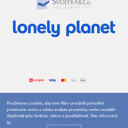
Používame cookies, aby sme Vám umožnili pohodlné
Copyright 2026
Svojtka.sk
. Všetky práva vyhradené.
prezeranie webu a vďaka analýze prevádzky webu neustále
zlepšovali jeho funkcie, výkon a použiteľnosť. Viac informácií
Vytvoril Shoptet Premium
Upraviť nastavenie cookies
|
tu
.
MirandaMedia Group, s.r.o.