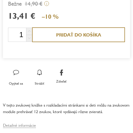
14,90 €
i
13,41 €
–10 %
Jednotková
PRIDAŤ DO KOŠÍKA
cena:
Zdieľať
Opýtať sa
Strážiť
V tejto zvukovej knižke s rozkladacími stránkami si deti môžu na zvukovom
module prehrávať 12 zvukov, ktoré vydávajú rôzne zvieratá.
Detailné informácie