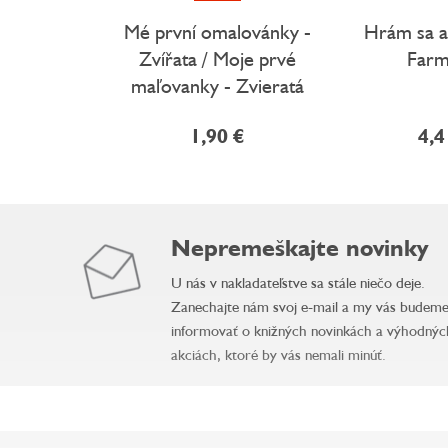
Mé první omalovánky -
Hrám sa a
Zvířata / Moje prvé
Farm
maľovanky - Zvieratá
1,90 €
4,4
Nepremeškajte novinky
U nás v nakladateľstve sa stále niečo deje.
Zanechajte nám svoj e-mail a my vás budem
informovať o knižných novinkách a výhodnýc
akciách, ktoré by vás nemali minúť.
Z