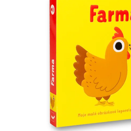
Minipédie
Aktivity / Samolepky
Rozprávky a príbehy
Lacné knihy