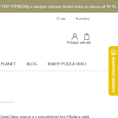
REDAJ a nakúpte vybrané detské knihy so zľavou až 90 %...😎☀️
O nás
Kontakty
Nákupný
Prihlásiť sa
Košík
Košík
 PLANET
BLOG
KNIHY PODĽA VEKU
hodnotenia
vajú hlasy zvierat a v interaktívnej hre Hľadaj a nájdi