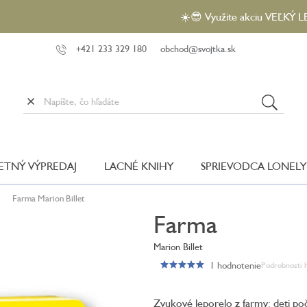
☀️😎 Využite akciu VEĽKÝ LETNÝ VÝP
+421 233 329 180
obchod@svojtka.sk
LETNÝ VÝPREDAJ
LACNÉ KNIHY
SPRIEVODCA LONELY
Farma
Marion Billet
Farma
Marion Billet
1 hodnotenie
Podrobnosti 
Priemerné
hodnotenie
produktu
Zvukové leporelo z farmy: deti počú
je