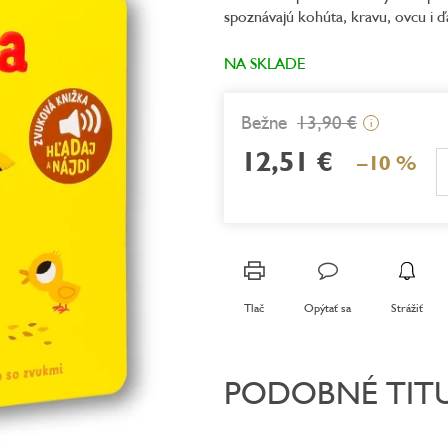
spoznávajú kohúta, kravu, ovcu i ďa
5,0
z
5
NA SKLADE
hviezdičiek.
13,90 €
i
12,51 €
–10 %
Jednotková
cena:
Tlač
Opýtať sa
Strážiť
PODOBNÉ TIT