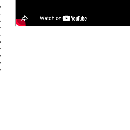
e
.
s
v
.
a
o
é
é
e