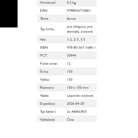
Hmotnosť
:
0.2 kg
EAN
:
9788056716861
Téma
:
farma
pre chlapcov
,
pre
Typ knihy
:
dievčatá
,
zvukové
Vek
:
1-2
,
2-3
,
3-5
ISBN
:
978-80-567-1686-1
PCT
:
33944
Počet strán
:
12
Šírka
:
150
Výška
:
150
Rozmery
:
150 x 150 mm
Väzba
:
Leporelo zvukové
Expedícia
:
2026-04-20
Typ batérií
:
2x AAA/LR03
Vytlačené
:
Čína