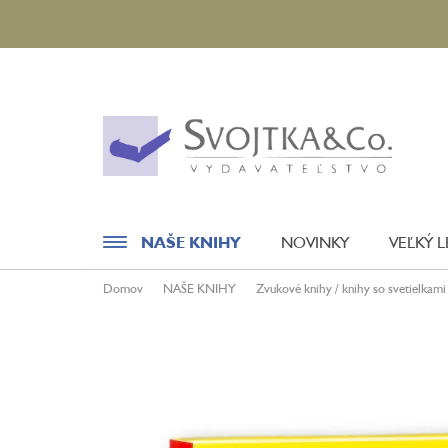
Prejsť
na
obsah
NAŠE KNIHY
NOVINKY
VEĽKÝ 
Domov
NAŠE KNIHY
Zvukové knihy / knihy so svetielkami
Novinky