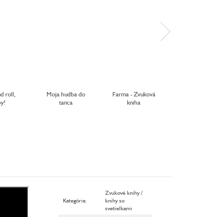
d roll,
Moja hudba do
Farma - Zvuková
Spoznávam zv
y!
tanca
kniha
Na farme
Zvukové knihy /
Kategória
:
knihy so
svetielkami