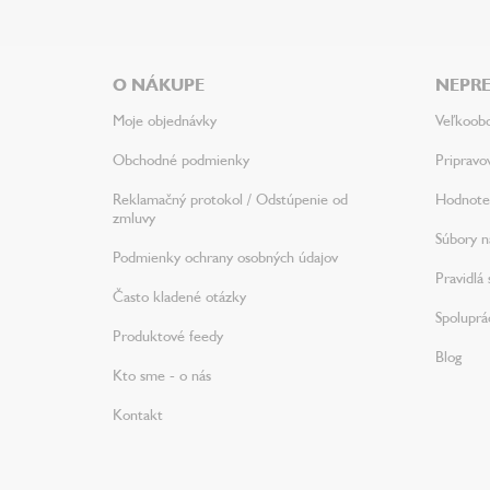
á
p
ä
O NÁKUPE
NEPRE
t
i
Moje objednávky
Veľkoob
e
Obchodné podmienky
Pripravo
Reklamačný protokol / Odstúpenie od
Hodnote
zmluvy
Súbory na
Podmienky ochrany osobných údajov
Pravidlá 
Často kladené otázky
Spoluprá
Produktové feedy
Blog
Kto sme - o nás
Kontakt