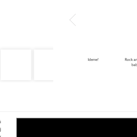
Ideme!
Rock an
bab
i
j
y