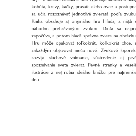
kohúta, kravy, kačky, prasaťa alebo ovce a postupn
sa učia rozoznávať jednotlivé zvieratá podľa zvuku
Kniha obsahuje aj originálnu hru Hľadaj a nájdi 
náhodne prehrávanými zvukmi. Dieťa sa najpr
započúva, a potom hľadá správne zviera na obrázku
Hru môže opakovať toľkokrát, koľkokrát chce, 
zakaždým objavovať niečo nové. Zvukové leporel
rozvíja sluchové vnímanie, sústredenie aj prv
spoznávanie sveta zvierat. Pevné stránky a vesel
ilustrácie z nej robia ideálnu knižku pre najmenši
deti.