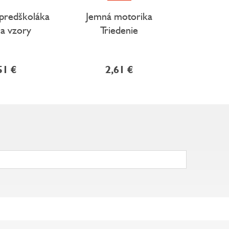
 predškoláka
Jemná motorika
Ml
 a vzory
Triedenie
51 €
2,61 €
6