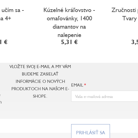
 učím sa -
Kúzelné kráľovstvo -
Zručnosti
a 4+
omaľovánky, 1400
Tvary
diamantov na
nalepenie
1 €
5,31 €
3,
VLOŽTE SVOJ E-MAIL A MY VÁM
BUDEME ZASIELAŤ
INFORMÁCIE O NOVÝCH
EMAIL
PRODUKTOCH NA NAŠOM E-
e
SHOPE.
h
PRIHLÁSIŤ SA