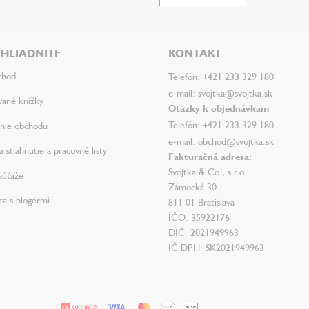
HLIADNITE
KONTAKT
chod
Telefón: +421 233 329 180
e-mail: svojtka@svojtka.sk
vané knižky
Otázky k objednávkam
Telefón: +421 233 329 180
nie obchodu
e-mail: obchod@svojtka.sk
 stiahnutie a pracovné listy
Fakturačná adresa:
Svojtka & Co., s.r.o.
súťaže
Zámocká 30
ca s blogermi
811 01 Bratislava
IČO: 35922176
DIČ: 2021949963
IČ DPH: SK2021949963