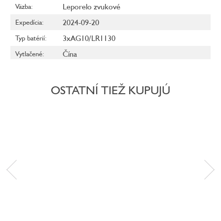
Leporelo zvukové
Väzba
:
2024-09-20
Expedícia
:
3xAG10/LR1130
Typ batérií
:
Čína
Vytlačené
:
OSTATNÍ TIEŽ KUPUJÚ