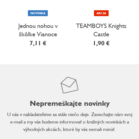
NOVINKA
AKCIA
Jednou nohou v
TEAMBOYS Knights
škôlke Vianoce
Castle
Strihanie a lepenie
7,11 €
1,90 €
pre malé deti 3+
Nepremeškajte novinky
U nás v nakladateľstve sa stále niečo deje. Zanechajte nám svoj
e-mail a my vás budeme informovať o knižných novinkách a
výhodných akciách, ktoré by vás nemali minúť.