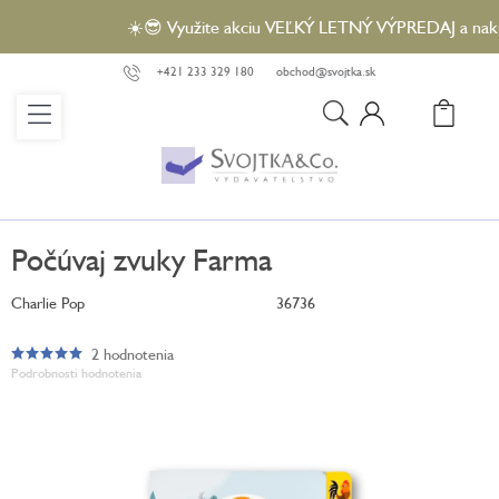
Prejsť
☀️😎 Využite akciu VEĽKÝ LETNÝ VÝPREDAJ a nakúpte
na
obsah
+421 233 329 180
obchod@svojtka.sk
N
KO
Počúvaj zvuky Farma
Charlie Pop
36736
2 hodnotenia
Priemerné
Podrobnosti hodnotenia
hodnotenie
produktu
je
5,0
z
5