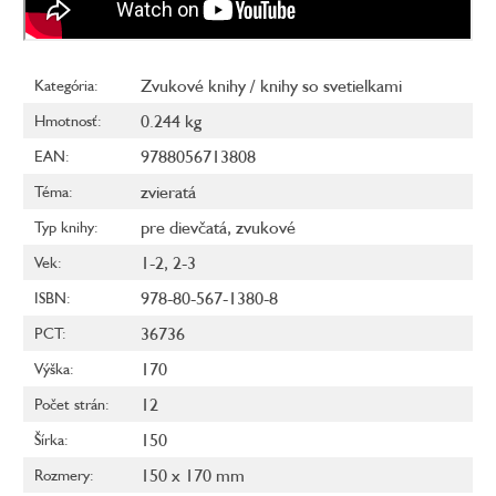
Zvukové knihy / knihy so svetielkami
Kategória
:
0.244 kg
Hmotnosť
:
9788056713808
EAN
:
zvieratá
Téma
:
pre dievčatá
,
zvukové
Typ knihy
:
1-2
,
2-3
Vek
:
978-80-567-1380-8
ISBN
:
36736
PCT
:
170
Výška
:
12
Počet strán
:
150
Šírka
:
150 x 170 mm
Rozmery
: