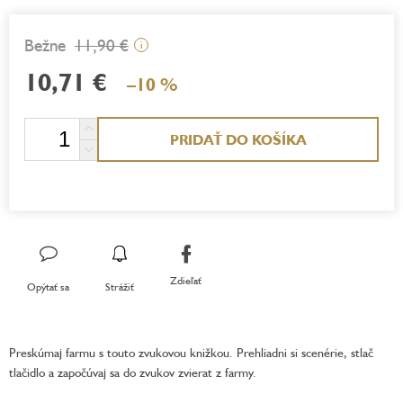
11,90 €
i
10,71 €
–10 %
Jednotková
PRIDAŤ DO KOŠÍKA
cena:
Zdieľať
Opýtať sa
Strážiť
Preskúmaj farmu s touto zvukovou knižkou. Prehliadni si scenérie, stlač
tlačidlo a započúvaj sa do zvukov zvierat z farmy.