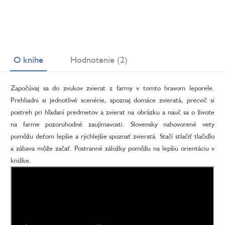
O knihe
Hodnotenie (2)
Započúvaj sa do zvukov zvierat z farmy v tomto hravom leporele.
Prehliadni si jednotlivé scenérie, spoznaj domáce zvieratá, precvič si
postreh pri hľadaní predmetov a zvierat na obrázku a nauč sa o živote
na farme pozoruhodné zaujímavosti. Slovensky nahovorené vety
pomôžu deťom lepšie a rýchlejšie spoznať zvieratá. Stačí stlačiť tlačidlo
a zábava môže začať. Postranné záložky pomôžu na lepšiu orientáciu v
knižke.