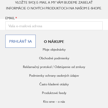
VLOŽTE SVOJ E-MAIL A MY VÁM BUDEME ZASIELAŤ
INFORMÁCIE O NOVÝCH PRODUKTOCH NA NAŠOM E-SHOPE.
EMAIL
Z
á
PRIHLÁSIŤ SA
O NÁKUPE
p
ä
Moje objednávky
t
i
Obchodné podmienky
e
Reklamačný protokol / Odstúpenie od zmluvy
Podmienky ochrany osobných údajov
Často kladené otázky
Produktové feedy
Kto sme - o nás