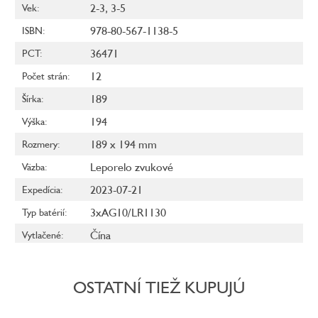
2-3
,
3-5
Vek
:
978-80-567-1138-5
ISBN
:
36471
PCT
:
12
Počet strán
:
189
Šírka
:
194
Výška
:
189 x 194 mm
Rozmery
:
Leporelo zvukové
Väzba
:
2023-07-21
Expedícia
:
3xAG10/LR1130
Typ batérií
:
Čína
Vytlačené
:
OSTATNÍ TIEŽ KUPUJÚ