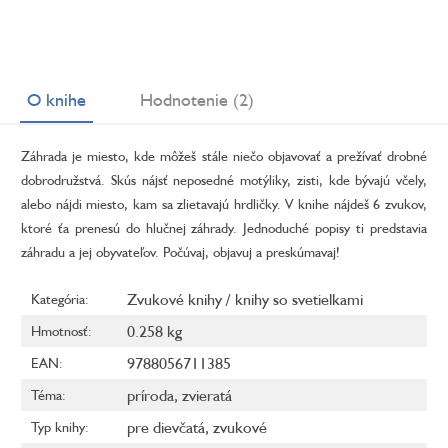
O knihe
Hodnotenie (2)
Záhrada je miesto, kde môžeš stále niečo objavovať a prežívať drobné
dobrodružstvá. Skús nájsť neposedné motýliky, zisti, kde bývajú včely,
alebo nájdi miesto, kam sa zlietavajú hrdličky. V knihe nájdeš 6 zvukov,
ktoré ťa prenesú do hlučnej záhrady. Jednoduché popisy ti predstavia
záhradu a jej obyvateľov. Počúvaj, objavuj a preskúmavaj!
Zvukové knihy / knihy so svetielkami
Kategória
:
0.258 kg
Hmotnosť
:
9788056711385
EAN
:
príroda
,
zvieratá
Téma
:
pre dievčatá
,
zvukové
Typ knihy
: