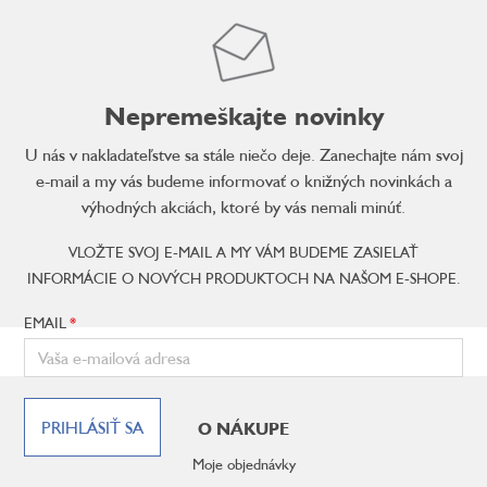
Nepremeškajte novinky
U nás v nakladateľstve sa stále niečo deje. Zanechajte nám svoj
e-mail a my vás budeme informovať o knižných novinkách a
výhodných akciách, ktoré by vás nemali minúť.
VLOŽTE SVOJ E-MAIL A MY VÁM BUDEME ZASIELAŤ
INFORMÁCIE O NOVÝCH PRODUKTOCH NA NAŠOM E-SHOPE.
EMAIL
Z
á
PRIHLÁSIŤ SA
O NÁKUPE
p
ä
Moje objednávky
t