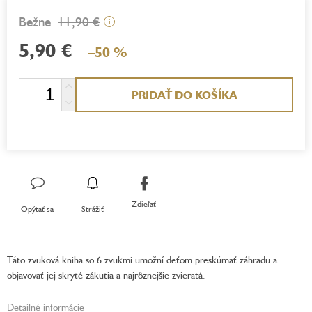
11,90 €
i
5,90 €
–50 %
Jednotková
PRIDAŤ DO KOŠÍKA
cena:
Zdieľať
Opýtať sa
Strážiť
Táto zvuková kniha so 6 zvukmi umožní deťom preskúmať záhradu a
objavovať jej skryté zákutia a najrôznejšie zvieratá.
Detailné informácie