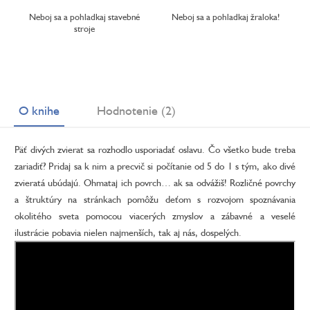
Neboj sa a pohladkaj stavebné
Neboj sa a pohladkaj žraloka!
stroje
O knihe
Hodnotenie (2)
Päť divých zvierat sa rozhodlo usporiadať oslavu. Čo všetko bude treba
zariadiť? Pridaj sa k nim a precvič si počítanie od 5 do 1 s tým, ako divé
zvieratá ubúdajú. Ohmataj ich povrch… ak sa odvážiš! Rozličné povrchy
a štruktúry na stránkach pomôžu deťom s rozvojom spoznávania
okolitého sveta pomocou viacerých zmyslov a zábavné a veselé
ilustrácie pobavia nielen najmenších, tak aj nás, dospelých.