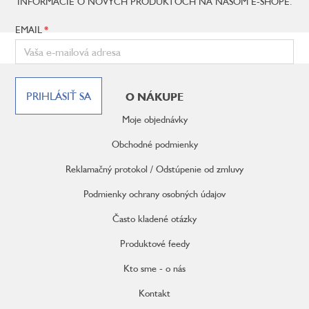
INFORMÁCIE O NOVÝCH PRODUKTOCH NA NAŠOM E-SHOPE.
EMAIL
Z
á
PRIHLÁSIŤ SA
O NÁKUPE
p
ä
Moje objednávky
t
i
Obchodné podmienky
e
Reklamačný protokol / Odstúpenie od zmluvy
Podmienky ochrany osobných údajov
Často kladené otázky
Produktové feedy
Kto sme - o nás
Kontakt