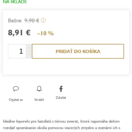
NA SKLADE
9,90 €
i
8,91 €
–10 %
Jednotková
PRIDAŤ DO KOŠÍKA
cena:
Zdieľať
Opýtať sa
Strážiť
Ideálne leporelo pre batoľatá s témou zvierat, ktoré napomáha deťom
rozvíjať spoznávanie okolia pomocou viacerých zmyslov a zoznámi ich s