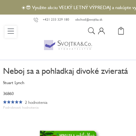
Prejsť
☀️😎 Využite akciu VEĽKÝ LETNÝ VÝPREDAJ a nakúpte vybra
na
obsah
+421 233 329 180
obchod@svojtka.sk
N
KO
Neboj sa a pohladkaj divoké zvieratá
Stuart Lynch
36860
2 hodnotenia
Priemerné
Podrobnosti hodnotenia
hodnotenie
produktu
je
5,0
z