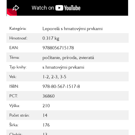
Leporelá s hmatovými prvkami
Kategória
:
0.317 kg
Hmotnosť
:
9788056715178
EAN
:
počítanie
,
príroda
,
zvieratá
Téma
:
s hmatovými prvkami
Typ knihy
:
1-2
,
2-3
,
3-5
Vek
:
978-80-567-1517-8
ISBN
:
36860
PCT
:
210
Výška
:
14
Počet strán
:
176
Šírka
:
13
Chrbát
: