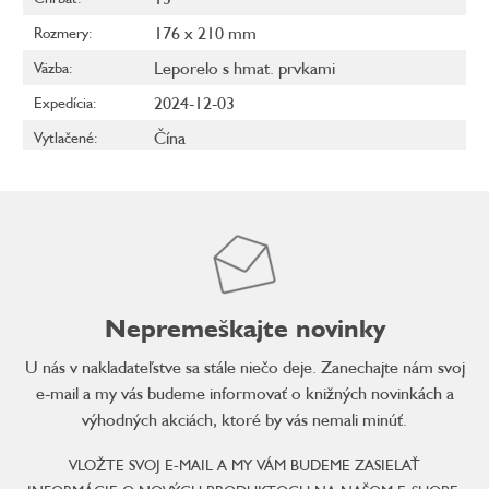
176 x 210 mm
Rozmery
:
Leporelo s hmat. prvkami
Väzba
:
2024-12-03
Expedícia
:
Čína
Vytlačené
:
Nepremeškajte novinky
U nás v nakladateľstve sa stále niečo deje. Zanechajte nám svoj
e-mail a my vás budeme informovať o knižných novinkách a
výhodných akciách, ktoré by vás nemali minúť.
VLOŽTE SVOJ E-MAIL A MY VÁM BUDEME ZASIELAŤ