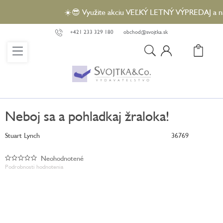
Prejsť
☀️😎 Využite akciu VEĽKÝ LETNÝ VÝPREDAJ a nakúp
na
obsah
+421 233 329 180
obchod@svojtka.sk
N
KO
Neboj sa a pohladkaj žraloka!
Stuart Lynch
36769
Neohodnotené
Priemerné
Podrobnosti hodnotenia
hodnotenie
produktu
je
0,0
z
5