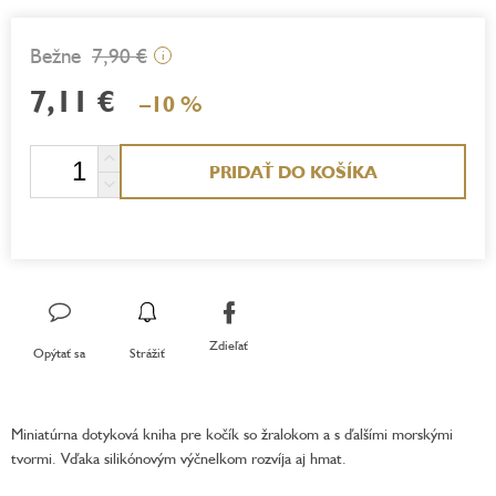
7,90 €
i
7,11 €
–10 %
Jednotková
PRIDAŤ DO KOŠÍKA
cena:
Zdieľať
Opýtať sa
Strážiť
Miniatúrna dotyková kniha pre kočík so žralokom a s ďalšími morskými
tvormi. Vďaka silikónovým výčnelkom rozvíja aj hmat.