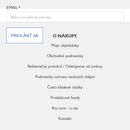
EMAIL
Z
á
PRIHLÁSIŤ SA
O NÁKUPE
p
ä
Moje objednávky
t
i
Obchodné podmienky
e
Reklamačný protokol / Odstúpenie od zmluvy
Podmienky ochrany osobných údajov
Často kladené otázky
Produktové feedy
Kto sme - o nás
Kontakt