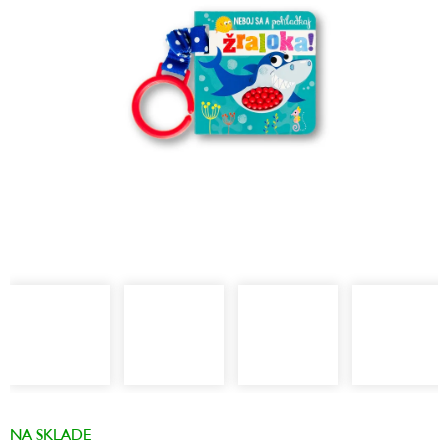
hviezdičiek.
NA SKLADE