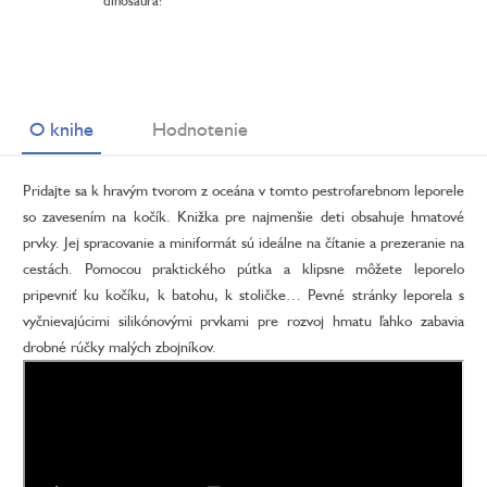
dinosaura!
O knihe
Hodnotenie
Pridajte sa k hravým tvorom z oceána v tomto pestrofarebnom leporele
so zavesením na kočík. Knižka pre najmenšie deti obsahuje hmatové
prvky. Jej spracovanie a miniformát sú ideálne na čítanie a prezeranie na
cestách. Pomocou praktického pútka a klipsne môžete leporelo
pripevniť ku kočíku, k batohu, k stoličke… Pevné stránky leporela s
vyčnievajúcimi silikónovými prvkami pre rozvoj hmatu ľahko zabavia
drobné rúčky malých zbojníkov.