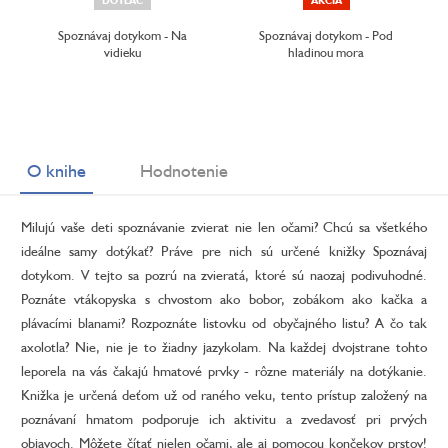
DOTLAČ
AKCIA
Spoznávaj dotykom - Na
Spoznávaj dotykom - Pod
vidieku
hladinou mora
O knihe
Hodnotenie
Milujú vaše deti spoznávanie zvierat nie len očami? Chcú sa všetkého
ideálne samy dotýkať? Práve pre nich sú určené knižky Spoznávaj
dotykom. V tejto sa pozrú na zvieratá, ktoré sú naozaj podivuhodné.
Poznáte vtákopyska s chvostom ako bobor, zobákom ako kačka a
plávacími blanami? Rozpoznáte listovku od obyčajného listu? A čo tak
axolotla? Nie, nie je to žiadny jazykolam. Na každej dvojstrane tohto
leporela na vás čakajú hmatové prvky - rôzne materiály na dotýkanie.
Knižka je určená deťom už od raného veku, tento prístup založený na
poznávaní hmatom podporuje ich aktivitu a zvedavosť pri prvých
objavoch. Môžete čítať nielen očami, ale aj pomocou končekov prstov!