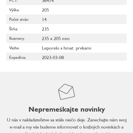
36414
PCT
:
205
Výška
:
14
Počet strán
:
235
Šírka
:
235 x 205 mm
Rozmery
:
Leporelo s hmat. prvkami
Väzba
:
2023-03-08
Expedícia
:
Nepremeškajte novinky
U nás v nakladateľstve sa stále niečo deje. Zanechajte nám svoj
e-mail a my vás budeme informovať o knižných novinkách a