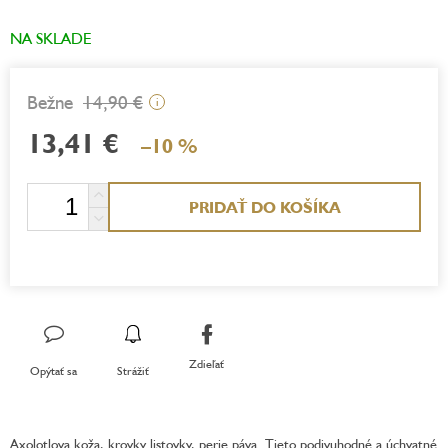
NA SKLADE
14,90 €
i
13,41 €
–10 %
Jednotková
PRIDAŤ DO KOŠÍKA
cena:
Zdieľať
Opýtať sa
Strážiť
Axolotlova koža, krovky listovky, perie páva. Tieto podivuhodné a úchvatné