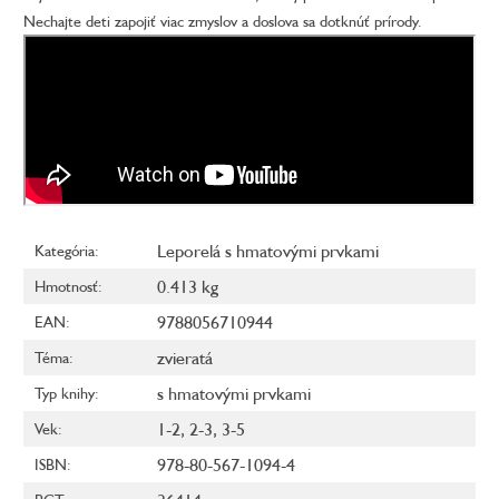
Nechajte deti zapojiť viac zmyslov a doslova sa dotknúť prírody.
Leporelá s hmatovými prvkami
Kategória
:
0.413 kg
Hmotnosť
:
9788056710944
EAN
:
zvieratá
Téma
:
s hmatovými prvkami
Typ knihy
:
1-2
,
2-3
,
3-5
Vek
:
978-80-567-1094-4
ISBN
: