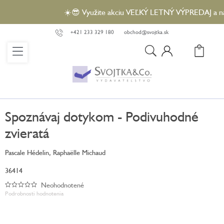
Prejsť
☀️😎 Využite akciu VEĽKÝ LETNÝ VÝPREDAJ a nakúp
na
obsah
+421 233 329 180
obchod@svojtka.sk
N
KO
Spoznávaj dotykom - Podivuhodné
zvieratá
Pascale Hédelin, Raphaëlle Michaud
36414
Neohodnotené
Priemerné
Podrobnosti hodnotenia
hodnotenie
produktu
je
0,0