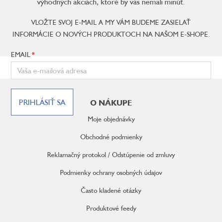
výhodných akciách, ktoré by vás nemali minúť.
VLOŽTE SVOJ E-MAIL A MY VÁM BUDEME ZASIELAŤ
INFORMÁCIE O NOVÝCH PRODUKTOCH NA NAŠOM E-SHOPE.
EMAIL
Z
á
PRIHLÁSIŤ SA
O NÁKUPE
p
ä
Moje objednávky
t
i
Obchodné podmienky
e
Reklamačný protokol / Odstúpenie od zmluvy
Podmienky ochrany osobných údajov
Často kladené otázky
Produktové feedy