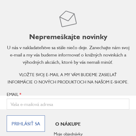
Nepremeškajte novinky
U nás v nakladateľstve sa stále niečo deje. Zanechajte nám svoj
e-mail a my vás budeme informovať o knižných novinkách a
výhodných akciách, ktoré by vás nemali minúť.
VLOŽTE SVOJ E-MAIL A MY VÁM BUDEME ZASIELAŤ
INFORMÁCIE O NOVÝCH PRODUKTOCH NA NAŠOM E-SHOPE.
EMAIL
Z
á
PRIHLÁSIŤ SA
O NÁKUPE
p
ä
Moje objednávky