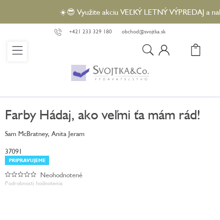
Prejsť
☀️😎 Využite akciu VEĽKÝ LETNÝ VÝPREDAJ a nakúpt
na
obsah
+421 233 329 180
obchod@svojtka.sk
N
KO
Farby Hádaj, ako veľmi ťa mám rád!
Sam McBratney, Anita Jeram
37091
PRIPRAVUJEME
Neohodnotené
Priemerné
Podrobnosti hodnotenia
hodnotenie
produktu
je
0,0