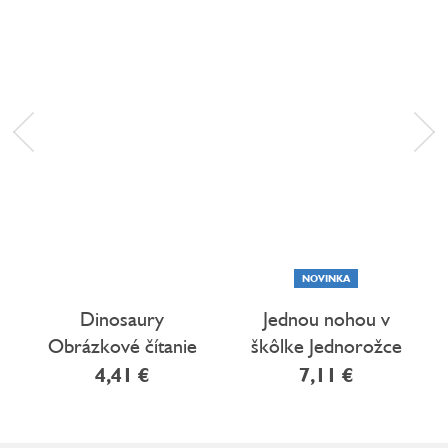
NOVINKA
Dinosaury
Jednou nohou v
Obrázkové čítanie
škôlke Jednorožce
so samolepkami
Strihanie a lepenie
4,41 €
7,11 €
pre malé deti 4+