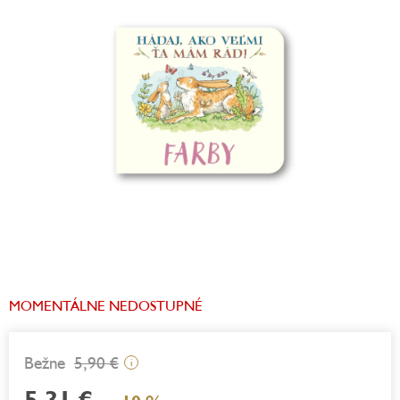
z
5
hviezdičiek.
MOMENTÁLNE NEDOSTUPNÉ
5,90 €
i
5,31 €