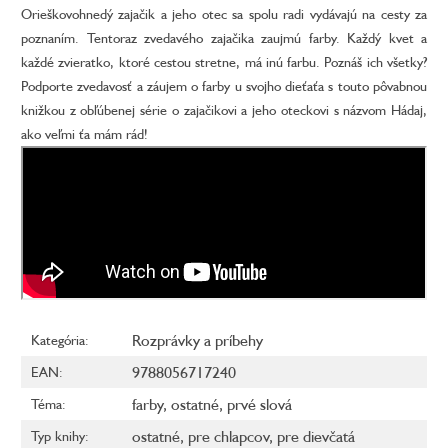
Orieškovohnedý zajačik a jeho otec sa spolu radi vydávajú na cesty za
poznaním. Tentoraz zvedavého zajačika zaujmú farby. Každý kvet a
každé zvieratko, ktoré cestou stretne, má inú farbu. Poznáš ich všetky?
Podporte zvedavosť a záujem o farby u svojho dieťaťa s touto pôvabnou
knižkou z obľúbenej série o zajačikovi a jeho oteckovi s názvom Hádaj,
ako veľmi ťa mám rád!
Rozprávky a príbehy
Kategória
:
9788056717240
EAN
:
farby
,
ostatné
,
prvé slová
Téma
:
ostatné
,
pre chlapcov
,
pre dievčatá
Typ knihy
: