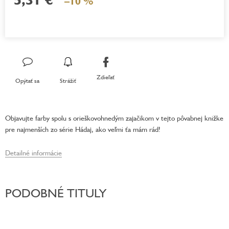
–10 %
Jednotková
cena:
Zdieľať
Opýtať sa
Strážiť
Objavujte farby spolu s orieškovohnedým zajačikom v tejto pôvabnej knižke
pre najmenších zo série Hádaj, ako veľmi ťa mám rád!
Detailné informácie
PODOBNÉ TITULY