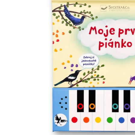
Minipédie
Aktivity / Samolepky
Rozprávky a príbehy
Lacné knihy