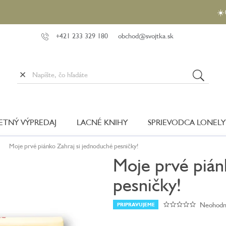
☀️😎 Využi
+421 233 329 180
obchod@svojtka.sk
LETNÝ VÝPREDAJ
LACNÉ KNIHY
SPRIEVODCA LONELY
Moje prvé piánko Zahraj si jednoduché pesničky!
Moje prvé pián
pesničky!
Neohodn
PRIPRAVUJEME
Priemerné
hodnoteni
produktu