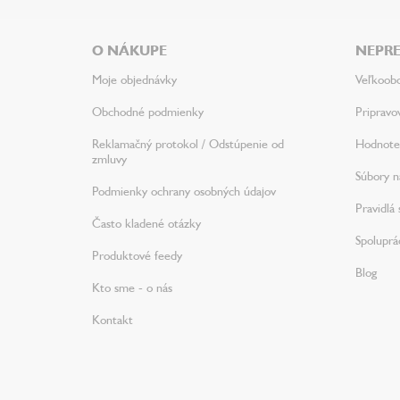
p
ä
O NÁKUPE
NEPRE
t
i
Moje objednávky
Veľkoob
e
Obchodné podmienky
Pripravo
Reklamačný protokol / Odstúpenie od
Hodnote
zmluvy
Súbory na
Podmienky ochrany osobných údajov
Pravidlá 
Často kladené otázky
Spoluprá
Produktové feedy
Blog
Kto sme - o nás
Kontakt