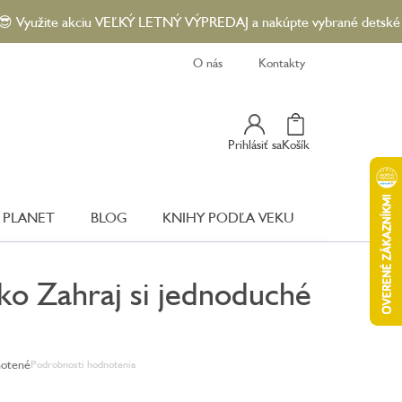
te akciu VEĽKÝ LETNÝ VÝPREDAJ a nakúpte vybrané detské knihy so 
O nás
Kontakty
Nákupný
Prihlásiť sa
Košík
Košík
 PLANET
BLOG
KNIHY PODĽA VEKU
ko Zahraj si jednoduché
otené
Podrobnosti hodnotenia
e