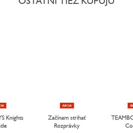
OSTATNÍ TIEŽ KUPUJÚ
CIA
AKCIA
A
 Knights
Začínam strihať
TEAMBO
tle
Rozprávky
Co