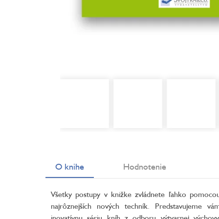
O knihe
Hodnotenie
Všetky postupy v knižke zvládnete ľahko pomoco
najrôznejších nových techník. Predstavujeme vá
inovatívnu sériu kníh z odboru výtvarnej výchovy