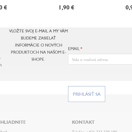
0 €
1,90 €
0,
VLOŽTE SVOJ E-MAIL A MY VÁM
BUDEME ZASIELAŤ
INFORMÁCIE O NOVÝCH
EMAIL
PRODUKTOCH NA NAŠOM E-
e
SHOPE.
h
PRIHLÁSIŤ SA
HLIADNITE
KONTAKT
chod
Telefón: +421 233 329 180