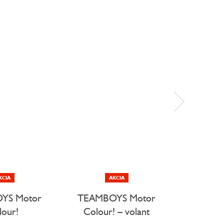
KCIA
AKCIA
N
YS Motor
TEAMBOYS Motor
Knih
lour!
Colour! – volant
mag