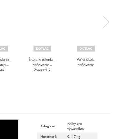
LAČ
DOTLAČ
DOTLAČ
AKCIA
slenia –
Škola kreslenia –
Veľká škola
OGILVY O
anie –
tieňovanie –
tieňovanie
REKLAMĚ 
atá 1
Zvieratá 2
DIGITÁLNÍ
VĚKU
Knihy pre
Kategória
:
výtvarníkov
Hmotnosť
:
0.117 kg