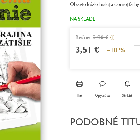
Objavte kúzlo bielej a čiernej farby 
je
0,0
z
NA SKLADE
5
hviezdičiek.
3,90 €
i
3,51 €
–10 %
Jednotková
cena:
Tlač
Opýtať sa
Strážiť
PODOBNÉ TIT