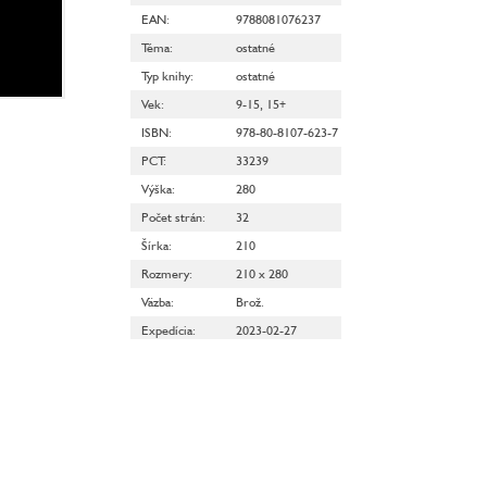
EAN
:
9788081076237
Téma
:
ostatné
Typ knihy
:
ostatné
Vek
:
9-15
,
15+
ISBN
:
978-80-8107-623-7
PCT
:
33239
Výška
:
280
Počet strán
:
32
Šírka
:
210
Rozmery
:
210 x 280
Väzba
:
Brož.
Expedícia
:
2023-02-27