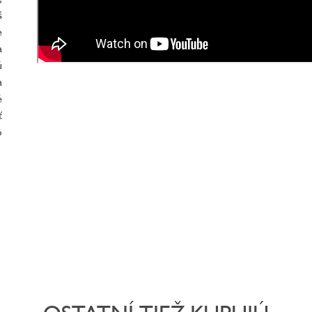
š
e
a
ú
a
é
ť
o