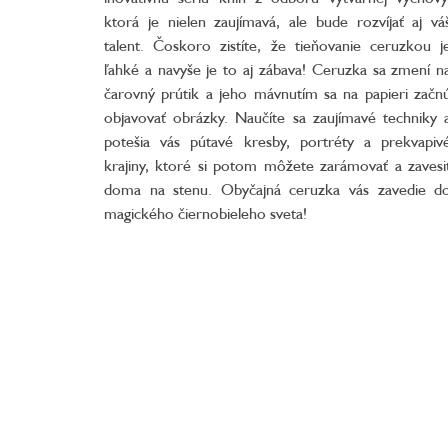
ktorá je nielen zaujímavá, ale bude rozvíjať aj vá
talent. Čoskoro zistíte, že tieňovanie ceruzkou j
ľahké a navyše je to aj zábava! Ceruzka sa zmení n
čarovný prútik a jeho mávnutím sa na papieri začn
objavovať obrázky. Naučíte sa zaujímavé techniky 
potešia vás pútavé kresby, portréty a prekvapiv
krajiny, ktoré si potom môžete zarámovať a zavesi
doma na stenu. Obyčajná ceruzka vás zavedie d
magického čiernobieleho sveta!