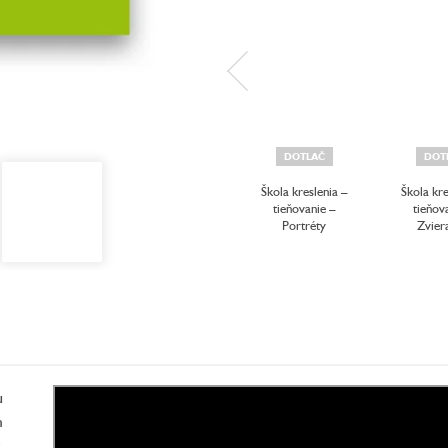
DOTLAČ
DOT
Škola kreslenia –
Škola kre
tieňovanie –
tieňov
Portréty
Zvier
u
m
,