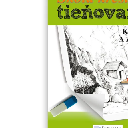
Minipédie
Aktivity / Samolepky
Rozprávky a príbehy
Lacné knihy