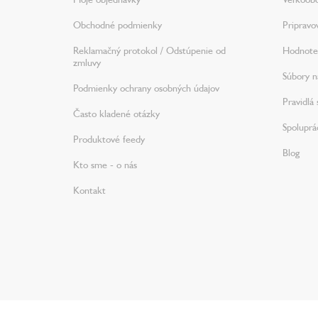
e
Obchodné podmienky
Pripravo
Reklamačný protokol / Odstúpenie od
Hodnote
zmluvy
Súbory na
Podmienky ochrany osobných údajov
Pravidlá 
Často kladené otázky
Spoluprá
Produktové feedy
Blog
Kto sme - o nás
Kontakt