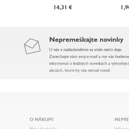
14,31 €
1,9
Nepremeškajte novinky
U nás v nakladateľstve sa stále niečo deje.
Zanechajte nám svoj e-mail a my vás budem
informovať o knižných novinkách a výhodnýc
akciách, ktoré by vás nemali minúť.
Z
á
p
ä
O NÁKUPE
NEPRE
t
i
Moje objednávky
Veľkoob