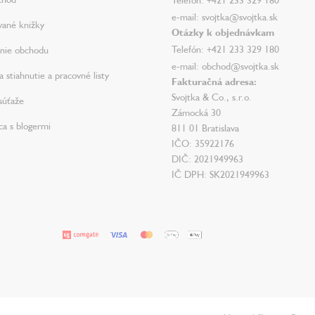
e-mail: svojtka@svojtka.sk
vané knižky
Otázky k objednávkam
Telefón: +421 233 329 180
nie obchodu
e-mail: obchod@svojtka.sk
 stiahnutie a pracovné listy
Fakturačná adresa:
Svojtka & Co., s.r.o.
súťaže
Zámocká 30
ca s blogermi
811 01 Bratislava
IČO: 35922176
DIČ: 2021949963
IČ DPH: SK2021949963