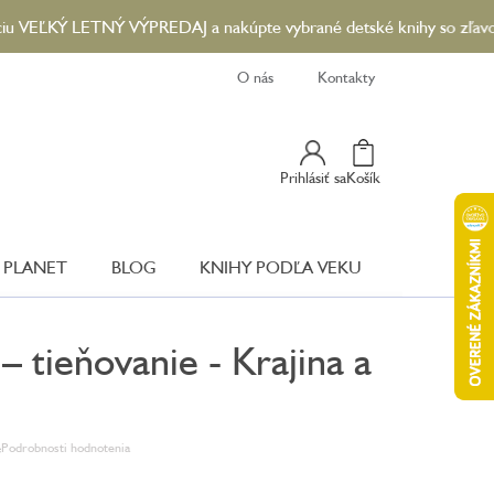
Ý LETNÝ VÝPREDAJ a nakúpte vybrané detské knihy so zľavou až 90
O nás
Kontakty
Nákupný
Prihlásiť sa
Košík
Košík
 PLANET
BLOG
KNIHY PODĽA VEKU
 – tieňovanie - Krajina a
é
Podrobnosti hodnotenia