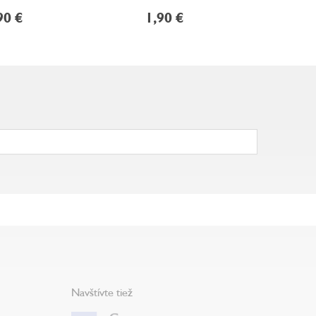
TANGRA
90 €
1,90 €
7
Navštívte tiež