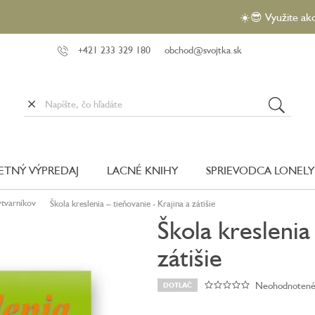
☀️😎 Využite akciu VEĽK
+421 233 329 180
obchod@svojtka.sk
LETNÝ VÝPREDAJ
LACNÉ KNIHY
SPRIEVODCA LONELY
ýtvarníkov
Škola kreslenia – tieňovanie - Krajina a zátišie
Škola kreslenia
zátišie
Neohodnoten
DOTLAČ
Priemerné
hodnotenie
produktu