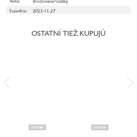
Brožovaná+nůžky
Väzba
:
2023-11-27
Expedícia
:
OSTATNÍ TIEŽ KUPUJÚ
DOTLAČ
DOTLAČ