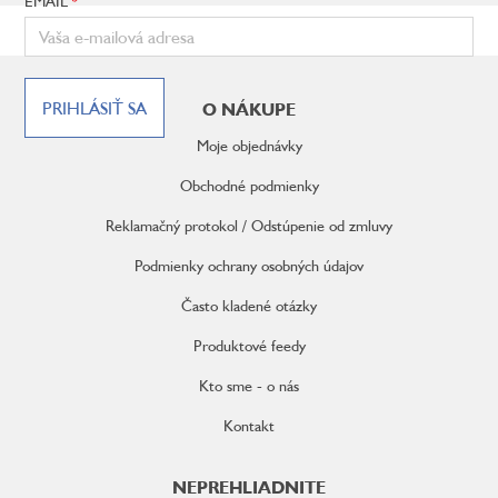
EMAIL
Z
á
PRIHLÁSIŤ SA
O NÁKUPE
p
ä
Moje objednávky
t
i
Obchodné podmienky
e
Reklamačný protokol / Odstúpenie od zmluvy
Podmienky ochrany osobných údajov
Často kladené otázky
Produktové feedy
Kto sme - o nás
Kontakt
NEPREHLIADNITE