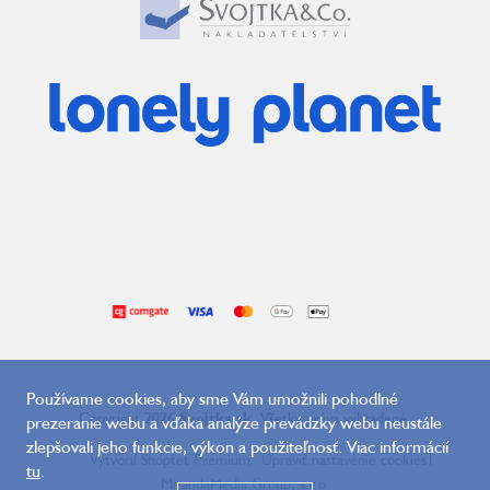
Používame cookies, aby sme Vám umožnili pohodlné
Copyright 2026
Svojtka.sk
. Všetky práva vyhradené.
prezeranie webu a vďaka analýze prevádzky webu neustále
zlepšovali jeho funkcie, výkon a použiteľnosť. Viac informácií
Vytvoril Shoptet Premium
Upraviť nastavenie cookies
|
tu
.
MirandaMedia Group, s.r.o.