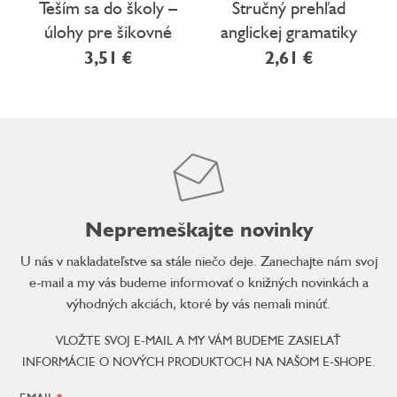
Teším sa do školy –
Stručný prehľad
úlohy pre šikovné
anglickej gramatiky
deti
(nielen) pre
3,51 €
2,61 €
školákov
Nepremeškajte novinky
U nás v nakladateľstve sa stále niečo deje. Zanechajte nám svoj
e-mail a my vás budeme informovať o knižných novinkách a
výhodných akciách, ktoré by vás nemali minúť.
VLOŽTE SVOJ E-MAIL A MY VÁM BUDEME ZASIELAŤ
INFORMÁCIE O NOVÝCH PRODUKTOCH NA NAŠOM E-SHOPE.