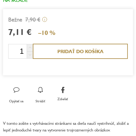
7,90 €
i
7,11 €
–10 %
Jednotková
PRIDAŤ DO KOŠÍKA
cena:
Zdieľať
Opýtať sa
Strážiť
V tomto zošite s vytrhávacími stránkami sa dieťa naučí vystrihnúť, zložiť a
lepiť jednoduché tvary na vytvorenie trojrozmerných obrázkov.