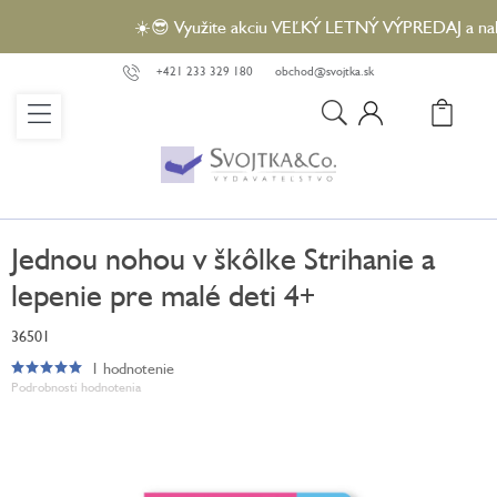
Prejsť
☀️😎 Využite akciu VEĽKÝ LETNÝ VÝPREDAJ a nakúpt
na
obsah
+421 233 329 180
obchod@svojtka.sk
N
KO
Jednou nohou v škôlke Strihanie a
lepenie pre malé deti 4+
36501
1 hodnotenie
Priemerné
Podrobnosti hodnotenia
hodnotenie
produktu
je
5,0
z
5