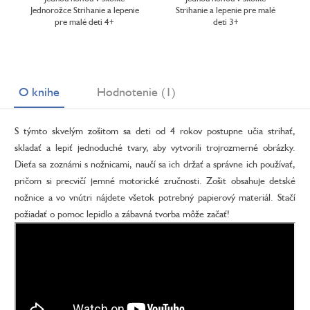
Jednorožce Strihanie a lepenie
Strihanie a lepenie pre malé
pre malé deti 4+
deti 3+
O knihe
Hodnotenie (1)
S týmto skvelým zošitom sa deti od 4 rokov postupne učia strihať,
skladať a lepiť jednoduché tvary, aby vytvorili trojrozmerné obrázky.
Dieťa sa zoznámi s nožnicami, naučí sa ich držať a správne ich používať,
pričom si precvičí jemné motorické zručnosti. Zošit obsahuje detské
nožnice a vo vnútri nájdete všetok potrebný papierový materiál. Stačí
požiadať o pomoc lepidlo a zábavná tvorba môže začať!