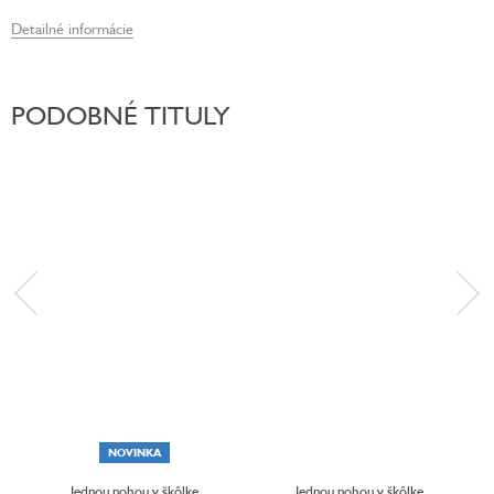
Detailné informácie
PODOBNÉ TITULY
NOVINKA
Jednou nohou v škôlke
Jednou nohou v škôlke