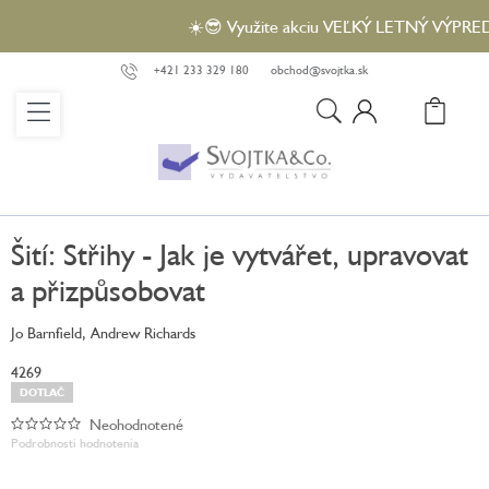
Prejsť
☀️😎 Využite akciu VEĽKÝ LETNÝ VÝPREDAJ 
na
obsah
+421 233 329 180
obchod@svojtka.sk
N
KO
Šití: Střihy - Jak je vytvářet, upravovat
a přizpůsobovat
Jo Barnfield, Andrew Richards
4269
DOTLAČ
Neohodnotené
Priemerné
Podrobnosti hodnotenia
hodnotenie
produktu
je