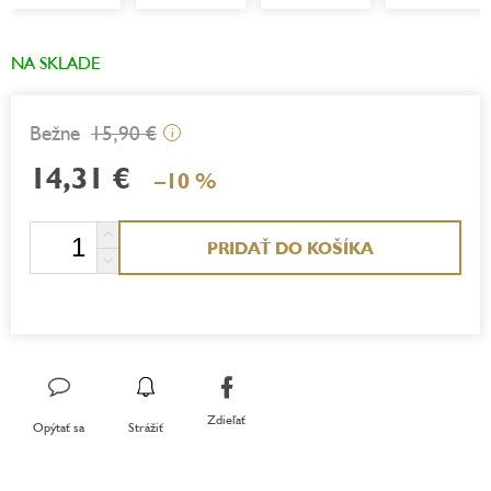
NA SKLADE
15,90 €
i
14,31 €
–10 %
Jednotková
PRIDAŤ DO KOŠÍKA
cena:
Zdieľať
Opýtať sa
Strážiť