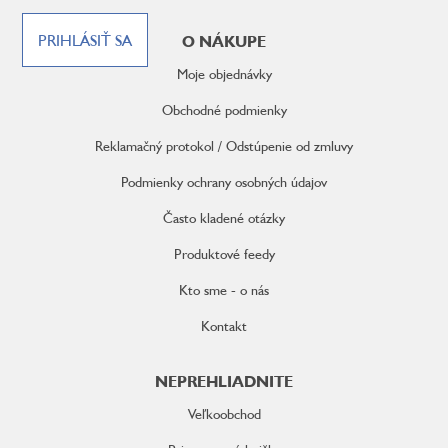
Z
á
PRIHLÁSIŤ SA
O NÁKUPE
p
ä
Moje objednávky
t
i
Obchodné podmienky
e
Reklamačný protokol / Odstúpenie od zmluvy
Podmienky ochrany osobných údajov
Často kladené otázky
Produktové feedy
Kto sme - o nás
Kontakt
NEPREHLIADNITE
Veľkoobchod