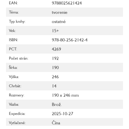
9788025621424
EAN
:
tvorenie
Téma
:
ostatné
Typ knihy
:
15+
Vek
:
978-80-256-2142-4
ISBN
:
4269
PCT
:
192
Počet strán
:
190
Šírka
:
246
Výška
:
14
Chrbát
:
190 x 246 mm
Rozmery
:
Brož.
Väzba
:
2025-10-27
Expedícia
:
Čína
Vytlačené
: