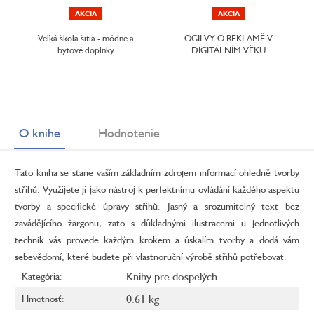
AKCIA
AKCIA
Veľká škola šitia - módne a
OGILVY O REKLAMĚ V
bytové doplnky
DIGITÁLNÍM VĚKU
O knihe
Hodnotenie
Tato kniha se stane vaším základním zdrojem informací ohledně tvorby
střihů. Využijete ji jako nástroj k perfektnímu ovládání každého aspektu
tvorby a specifické úpravy střihů. Jasný a srozumitelný text bez
zavádějícího žargonu, zato s důkladnými ilustracemi u jednotlivých
technik vás provede každým krokem a úskalím tvorby a dodá vám
sebevědomí, které budete při vlastnoruční výrobě střihů potřebovat.
Knihy pre dospelých
Kategória
:
0.61 kg
Hmotnosť
: