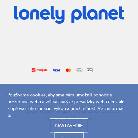
Používame cookies, aby sme Vám umožnili pohodlné
Copyright 2026
Svojtka.sk
. Všetky práva vyhradené.
prezeranie webu a vďaka analýze prevádzky webu neustále
zlepšovali jeho funkcie, výkon a použiteľnosť. Viac informácií
Vytvoril Shoptet Premium
Upraviť nastavenie cookies
|
tu
.
MirandaMedia Group, s.r.o.
NASTAVENIE