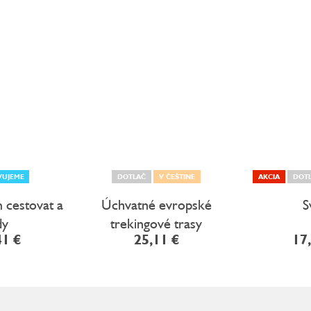
VUJEME
DOTLAČ
V ČEŠTINE
AKCIA
DOT
 cestovat a
Úchvatné evropské
S
dy
trekingové trasy
41 €
25,11 €
17