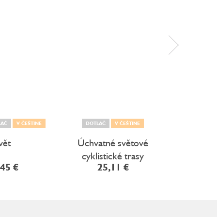
LAČ
V ČEŠTINE
DOTLAČ
V ČEŠTINE
V 
vět
Úchvatné světové
Kam ces
cyklistické trasy
,45 €
25,11 €
29