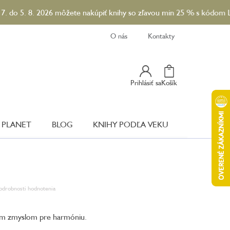
. 2026 môžete nakúpiť knihy so zľavou min 25 % s kódom LETO26. 
O nás
Kontakty
Nákupný
Prihlásiť sa
Košík
Košík
 PLANET
BLOG
KNIHY PODĽA VEKU
odrobnosti hodnotenia
kym zmyslom pre harmóniu.