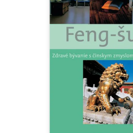
Minipédie
Aktivity / Samolepky
Rozprávky a príbehy
Lacné knihy