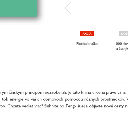
AKCIA
DOT
Ploché bruško
1 000 slo
a český
starým čínskym princípom nezaoberali, je táto kniha určená práve vám.
tívny tok energie vo vašich domovoch pomocou rôznych prostriedkov. 
ov. Chcete vedieť viac? Siahnite po Feng- šuej a objavte nové cesty n