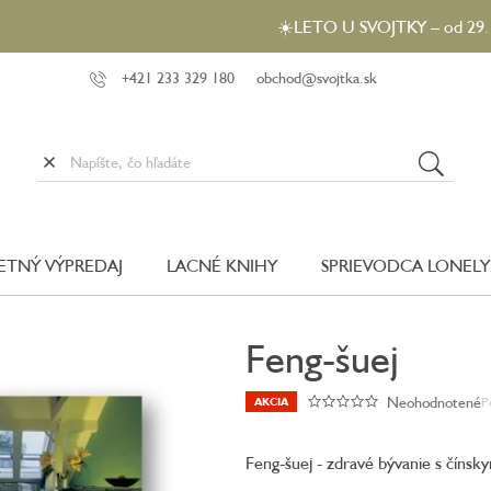
☀️LETO U SVOJTKY – od 29. 7. do 5. 8
+421 233 329 180
obchod@svojtka.sk
LETNÝ VÝPREDAJ
LACNÉ KNIHY
SPRIEVODCA LONELY
Feng-šuej
Neohodnotené
P
AKCIA
Priemerné
hodnotenie
produktu
Feng-šuej - zdravé bývanie s číns
je
0,0