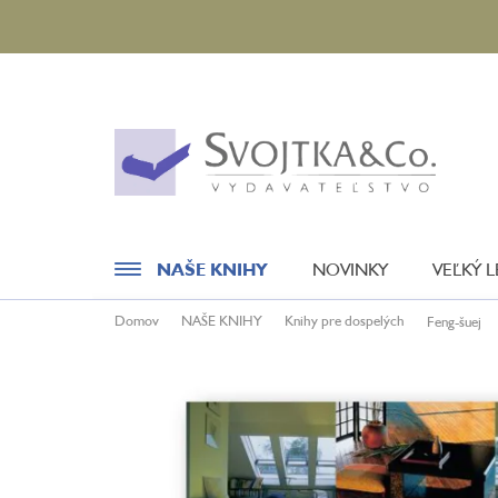
Prejsť
na
obsah
NAŠE KNIHY
NOVINKY
VEĽKÝ 
Domov
NAŠE KNIHY
Knihy pre dospelých
Feng-šuej
Novinky