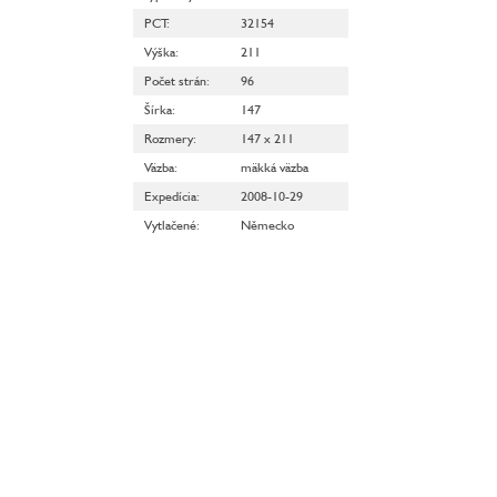
PCT
:
32154
Výška
:
211
Počet strán
:
96
Šírka
:
147
Rozmery
:
147 x 211
Väzba
:
mäkká väzba
Expedícia
:
2008-10-29
Vytlačené
:
Německo