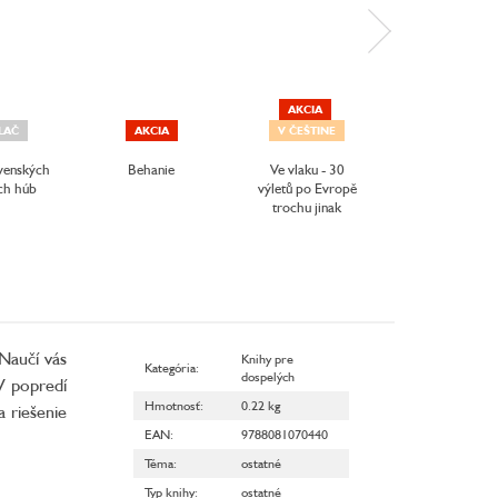
AKCIA
LAČ
AKCIA
V ČEŠTINE
venských
Behanie
Ve vlaku - 30
Lidské tělo
ch húb
výletů po Evropě
trochu jinak
 Naučí vás
Knihy pre
Kategória
:
dospelých
V popredí
Hmotnosť
:
0.22 kg
a riešenie
EAN
:
9788081070440
Téma
:
ostatné
Typ knihy
:
ostatné