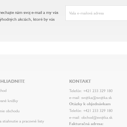
anechajte nám svoj e-mail a my vás
ýhodných akciách, ktoré by vás
HLIADNITE
KONTAKT
chod
Telefón: +421 233 329 180
e-mail: svojtka@svojtka.sk
vané knižky
Otázky k objednávkam
Telefón: +421 233 329 180
nie obchodu
e-mail: obchod@svojtka.sk
 stiahnutie a pracovné listy
Fakturačná adresa: