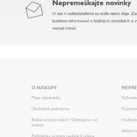
Nepremeškajte novinky
U nás v nakladateľstve sa stále niečo deje. Z
budeme informovať o knižných novinkách a v
nemali minúť.
Z
á
p
ä
O NÁKUPE
NEPRE
t
i
Moje objednávky
Veľkoob
e
Obchodné podmienky
Pripravo
Reklamačný protokol / Odstúpenie od
Hodnote
zmluvy
Súbory na
Podmienky ochrany osobných údajov