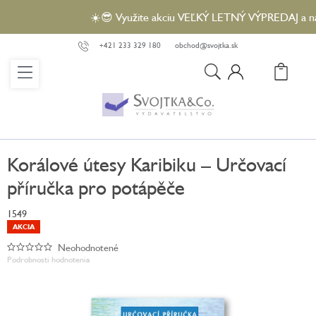
Prejsť
☀️😎 Využite akciu VEĽKÝ LETNÝ VÝPREDAJ a nakúp
na
obsah
+421 233 329 180
obchod@svojtka.sk
N
KO
Korálové útesy Karibiku – Určovací
příručka pro potápěče
1549
AKCIA
Neohodnotené
Priemerné
Podrobnosti hodnotenia
hodnotenie
produktu
je
0,0
z