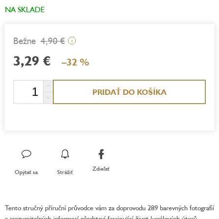
NA SKLADE
4,90 €
i
3,29 €
–32 %
Jednotková
PRIDAŤ DO KOŠÍKA
cena:
Zdieľať
Opýtať sa
Strážiť
Tento stručný příruční průvodce vám za doprovodu 289 barevných fotografií
a srozumitelných informací představí fascinující život korálových útesů