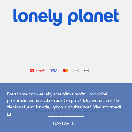
Používame cookies, aby sme Vám umožnili pohodlné
Copyright 2026
Svojtka.sk
. Všetky práva vyhradené.
prezeranie webu a vďaka analýze prevádzky webu neustále
zlepšovali jeho funkcie, výkon a použiteľnosť. Viac informácií
Vytvoril Shoptet Premium
Upraviť nastavenie cookies
|
tu
.
MirandaMedia Group, s.r.o.
NASTAVENIE