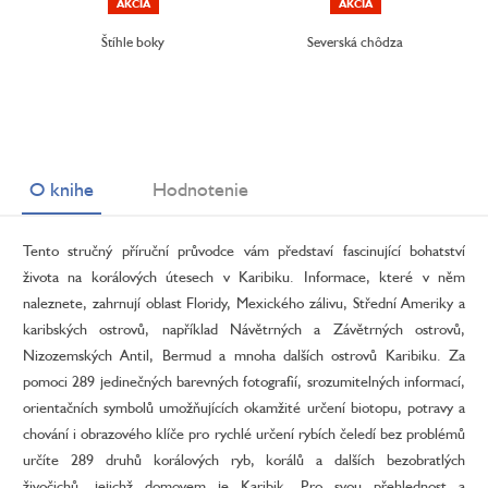
AKCIA
AKCIA
Štíhle boky
Severská chôdza
O knihe
Hodnotenie
Tento stručný příruční průvodce vám představí fascinující bohatství
života na korálových útesech v Karibiku. Informace, které v něm
naleznete, zahrnují oblast Floridy, Mexického zálivu, Střední Ameriky a
karibských ostrovů, například Návětrných a Závětrných ostrovů,
Nizozemských Antil, Bermud a mnoha dalších ostrovů Karibiku. Za
pomoci 289 jedinečných barevných fotografií, srozumitelných informací,
orientačních symbolů umožňujících okamžité určení biotopu, potravy a
chování i obrazového klíče pro rychlé určení rybích čeledí bez problémů
určíte 289 druhů korálových ryb, korálů a dalších bezobratlých
živočichů, jejichž domovem je Karibik. Pro svou přehlednost a