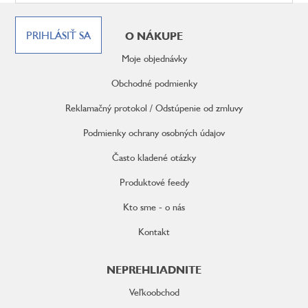
Z
á
PRIHLÁSIŤ SA
O NÁKUPE
p
ä
Moje objednávky
t
i
Obchodné podmienky
e
Reklamačný protokol / Odstúpenie od zmluvy
Podmienky ochrany osobných údajov
Často kladené otázky
Produktové feedy
Kto sme - o nás
Kontakt
NEPREHLIADNITE
Veľkoobchod