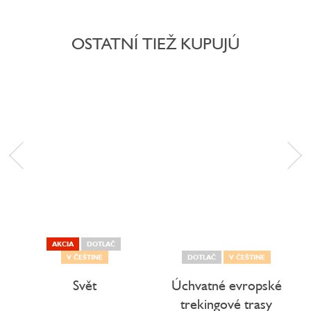
OSTATNÍ TIEŽ KUPUJÚ
AKCIA
DOTLAČ
V ČEŠTINE
DOTLAČ
V ČEŠTINE
Svět
Úchvatné evropské
trekingové trasy