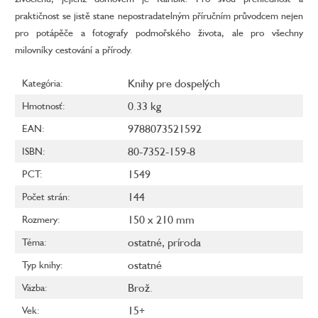
praktičnost se jistě stane nepostradatelným příručním průvodcem nejen
pro potápěče a fotografy podmořského života, ale pro všechny
milovníky cestování a přírody.
Knihy pre dospelých
Kategória
:
0.33 kg
Hmotnosť
:
9788073521592
EAN
:
80-7352-159-8
ISBN
:
1549
PCT
:
144
Počet strán
:
150 x 210 mm
Rozmery
:
ostatné
,
príroda
Téma
:
ostatné
Typ knihy
:
Brož.
Väzba
:
15+
Vek
: