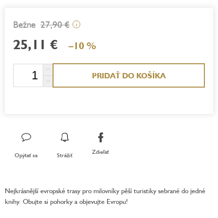
27,90 €
i
25,11 €
–10 %
Jednotková
PRIDAŤ DO KOŠÍKA
cena:
Zdieľať
Opýtať sa
Strážiť
Nejkrásnější evropské trasy pro milovníky pěší turistiky sebrané do jedné
knihy. Obujte si pohorky a objevujte Evropu!