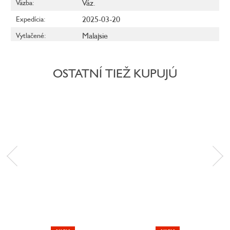
Váz.
Väzba
:
2025-03-20
Expedícia
:
Malajsie
Vytlačené
:
OSTATNÍ TIEŽ KUPUJÚ