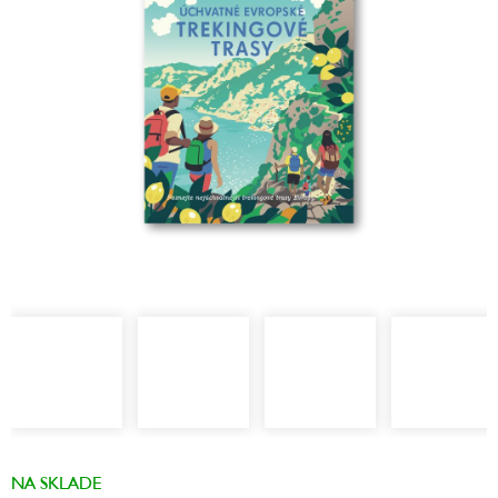
hviezdičiek.
NA SKLADE