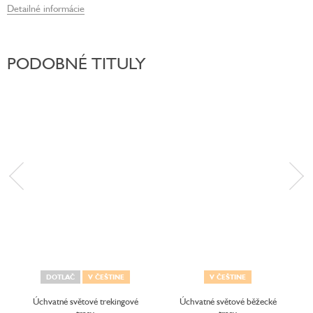
Detailné informácie
PODOBNÉ TITULY
DOTLAČ
V ČEŠTINE
V ČEŠTINE
Úchvatné světové trekingové
Úchvatné světové běžecké