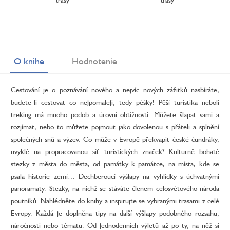
trasy
trasy
O knihe
Hodnotenie
Cestování je o poznávání nového a nejvíc nových zážitků nasbíráte,
budete-li cestovat co nejpomaleji, tedy pěšky! Pěší turistika neboli
treking má mnoho podob a úrovní obtížnosti. Můžete šlapat sami a
rozjímat, nebo to můžete pojmout jako dovolenou s přáteli a splnění
společných snů a výzev. Co může v Evropě překvapit české čundráky,
uvyklé na propracovanou síť turistických značek? Kulturně bohaté
stezky z města do města, od památky k památce, na místa, kde se
psala historie zemí… Dechberoucí výšlapy na vyhlídky s úchvatnými
panoramaty. Stezky, na nichž se stáváte členem celosvětového národa
poutníků. Nahlédněte do knihy a inspirujte se vybranými trasami z celé
Evropy. Každá je doplněna tipy na další výšlapy podobného rozsahu,
náročnosti nebo tématu. Od jednodenních výletů až po ty, na něž si