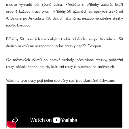
musíte vyhradit pár týdnů volna. Přečtěte si příběhy autorů, kteří
osobně každou trasu prošli. Příběhy 50 úžasných evropských treků od
Andalusie po Arktidu a 150 dalších návrhů na nezapomenutelné stezky
napříč Evropou.
Příběhy 50 úžasných evropských treků od Andalusie po Arktidu a 150
dalších návrhů na nezapomenutelné stezky napříč Evropou.
Od městských výletů po horské vrcholy, přes vinné stezky, pobřežní
trasy, několikadenní poutě, kulturní trasy či putování na sněžnicích.
Všechny tyto trasy pojí jeden společný rys: jsou skutečně úchvatné.