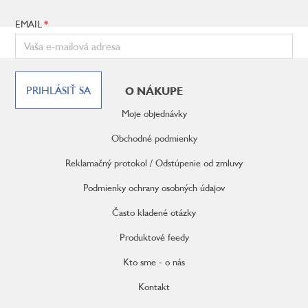
EMAIL
Z
á
PRIHLÁSIŤ SA
O NÁKUPE
p
ä
Moje objednávky
t
i
Obchodné podmienky
e
Reklamačný protokol / Odstúpenie od zmluvy
Podmienky ochrany osobných údajov
Často kladené otázky
Produktové feedy
Kto sme - o nás
Kontakt