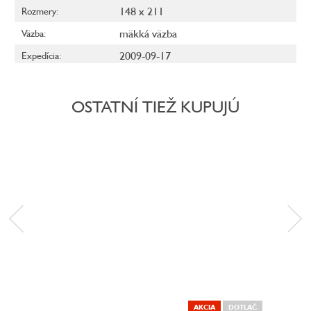
148 x 211
Rozmery
:
mäkká väzba
Väzba
:
2009-09-17
Expedícia
:
OSTATNÍ TIEŽ KUPUJÚ
AKCIA
DOTLAČ