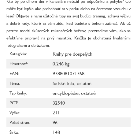
Kto by po dlhom dni v kancelárii netúžil po odpočinku a pohybe? Čo
môže byť lepšie ako prebehnúť sa v parku alebo na čerstvom vzduchu v
lese? Objavte s nami užitočné tipy na svoj budúci tréning, zdravú výživu
a dobré rady, ktoré sa vám zídu, keď budete s behom začínať. Ak už
patríte medzi skúsených rekreačných bežcov, prezradíme vám, ako sa
efektívne pripraviť na prvý maratón. Knižka je obohatená kvalitnými
fotografiami a obrázkami.
Knihy pre dospelých
Kategória
:
0.246 kg
Hmotnosť
:
9788081071768
EAN
:
ľudské telo
,
ostatné
Téma
:
encyklopédie
,
ostatné
Typ knihy
:
32540
PCT
:
211
Výška
:
96
Počet strán
:
148
Šírka
: