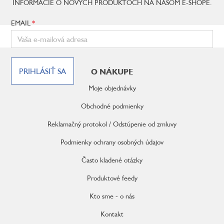
INFORMÁCIE O NOVÝCH PRODUKTOCH NA NAŠOM E-SHOPE.
EMAIL
Z
á
PRIHLÁSIŤ SA
O NÁKUPE
p
ä
Moje objednávky
t
i
Obchodné podmienky
e
Reklamačný protokol / Odstúpenie od zmluvy
Podmienky ochrany osobných údajov
Často kladené otázky
Produktové feedy
Kto sme - o nás
Kontakt