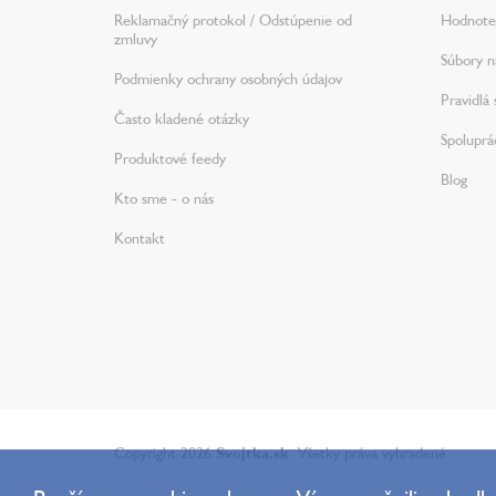
Reklamačný protokol / Odstúpenie od
Hodnote
zmluvy
Súbory na
Podmienky ochrany osobných údajov
Pravidlá 
Často kladené otázky
Spoluprá
Produktové feedy
Blog
Kto sme - o nás
Kontakt
Copyright 2026
Svojtka.sk
. Všetky práva vyhradené.