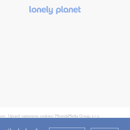
ium
Upraviť nastavenie cookies
| MirandaMedia Group, s.r.o.