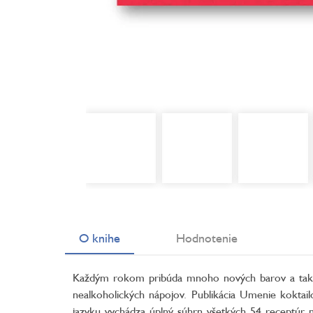
O knihe
Hodnotenie
Každým rokom pribúda mnoho nových barov a takist
nealkoholických nápojov. Publikácia Umenie kokta
jazyku vychádza úplný súhrn všetkých 54 receptúr m