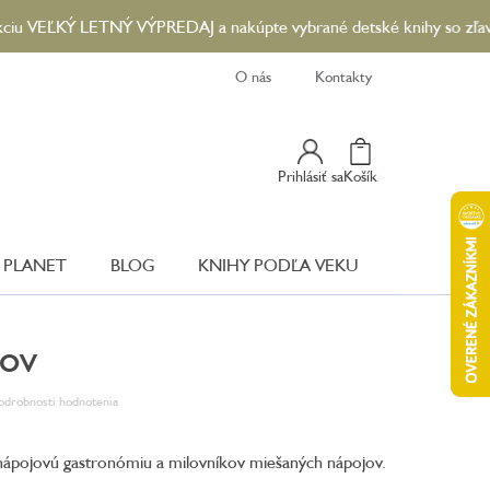
KÝ LETNÝ VÝPREDAJ a nakúpte vybrané detské knihy so zľavou až 90
O nás
Kontakty
Nákupný
Prihlásiť sa
Košík
Košík
 PLANET
BLOG
KNIHY PODĽA VEKU
lov
odrobnosti hodnotenia
nápojovú gastronómiu a milovníkov miešaných nápojov.