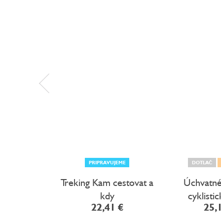
PRIPRAVUJEME
DOTLAČ
Treking Kam cestovat a
Úchvatné
kdy
cyklisti
22,41 €
25,