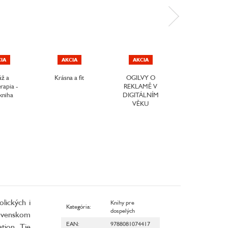
IA
AKCIA
AKCIA
ž a
Krásna a fit
OGILVY O
Lidské tělo
rapia -
REKLAMĚ V
kniha
DIGITÁLNÍM
VĚKU
lických i
Knihy pre
Kategória
:
dospelých
lovenskom
EAN
:
9788081074417
tion. Tie