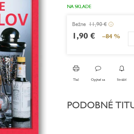
z
NA SKLADE
5
hviezdičiek.
11,90 €
i
1,90 €
–84 %
Jednotková
cena:
Tlač
Opýtať sa
Strážiť
PODOBNÉ TIT