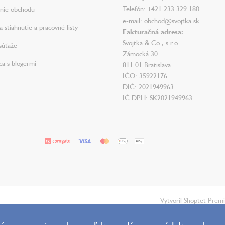
Telefón: +421 233 329 180
nie obchodu
e-mail: obchod@svojtka.sk
 stiahnutie a pracovné listy
Fakturačná adresa:
Svojtka & Co., s.r.o.
súťaže
Zámocká 30
ca s blogermi
811 01 Bratislava
IČO: 35922176
DIČ: 2021949963
IČ DPH: SK2021949963
Vytvoril Shoptet Prem