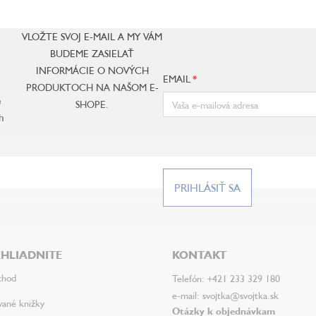
VLOŽTE SVOJ E-MAIL A MY VÁM
BUDEME ZASIELAŤ
INFORMÁCIE O NOVÝCH
EMAIL
PRODUKTOCH NA NAŠOM E-
e
SHOPE.
h
PRIHLÁSIŤ SA
HLIADNITE
KONTAKT
chod
Telefón: +421 233 329 180
e-mail: svojtka@svojtka.sk
vané knižky
Otázky k objednávkam