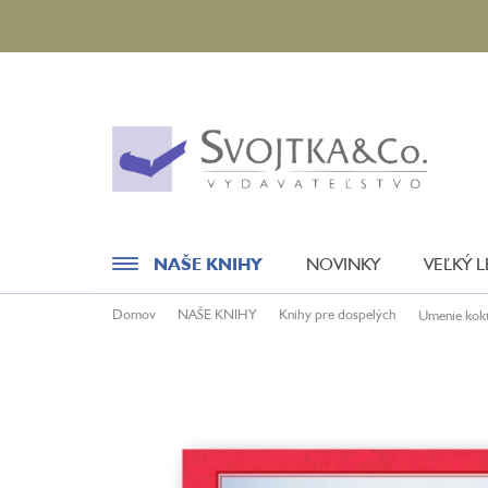
Prejsť
na
obsah
NAŠE KNIHY
NOVINKY
VEĽKÝ 
Domov
NAŠE KNIHY
Knihy pre dospelých
Umenie kok
Novinky