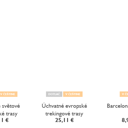
V ČEŠTINE
DOTLAČ
V ČEŠTINE
V Č
 světové
Úchvatné evropské
Barcelon
cké trasy
trekingové trasy
11 €
25,11 €
8,