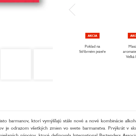
AKCIA
AKC
Poklad na
Masá
Stříbrném jezeře
aromate
Veľká 
o barmanov, ktorí vymýšľajú stále nové a nové kombinácie alkoho
ilov je odrazom všetkých zmien vo svete barmanstva. Prvýkrát v s
iešaných nápojov, ktoré definovala International Bartenders Associa