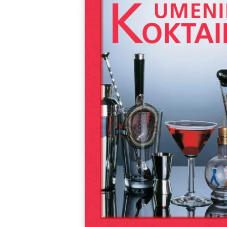
Minipédie
Aktivity / Samolepky
Rozprávky a príbehy
Lacné knihy