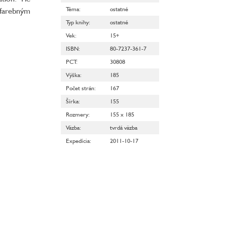
Téma
:
ostatné
 farebným
Typ knihy
:
ostatné
Vek
:
15+
ISBN
:
80-7237-361-7
PCT
:
30808
Výška
:
185
Počet strán
:
167
Šírka
:
155
Rozmery
:
155 x 185
Väzba
:
tvrdá väzba
Expedícia
:
2011-10-17