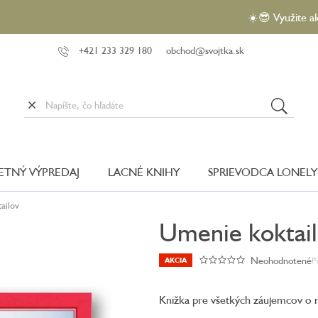
☀️😎 Využite akciu VEĽ
+421 233 329 180
obchod@svojtka.sk
LETNÝ VÝPREDAJ
LACNÉ KNIHY
SPRIEVODCA LONELY
tailov
Umenie koktai
Neohodnotené
P
AKCIA
Priemerné
hodnotenie
produktu
Knižka pre všetkých záujemcov o 
je
0,0