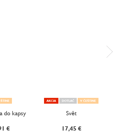
EŠTINE
AKCIA
DOTLAČ
V ČEŠTINE
V 
a do kapsy
Svět
Kam ces
91 €
17,45 €
29