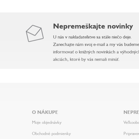
Nepremeškajte novinky
U nás v nakladateľstve sa stále niečo deje.
Zanechajte nám svoj e-mail a my vás budem
informovať o knižných novinkách a výhodnýc
akciách, ktoré by vás nemali minúť.
Z
á
p
ä
O NÁKUPE
NEPRE
t
i
Moje objednávky
Veľkoob
e
Obchodné podmienky
Pripravo