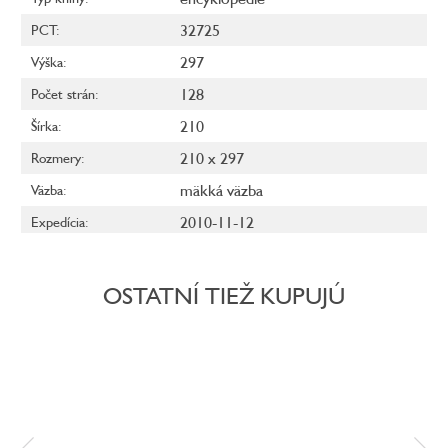
32725
PCT
:
297
Výška
:
128
Počet strán
:
210
Šírka
:
210 x 297
Rozmery
:
mäkká väzba
Väzba
:
2010-11-12
Expedícia
:
OSTATNÍ TIEŽ KUPUJÚ