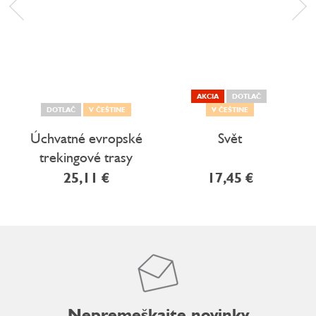
AKCIA
DOTLAČ
DOTLAČ
V ČEŠTINE
V ČEŠTINE
Úchvatné evropské
Svět
trekingové trasy
25,11 €
17,45 €
Nepremeškajte novinky