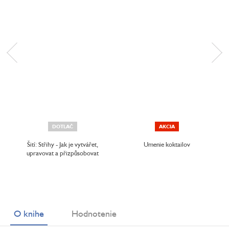
DOTLAČ
AKCIA
Šití: Střihy - Jak je vytvářet,
Umenie koktailov
upravovat a přizpůsobovat
O knihe
Hodnotenie