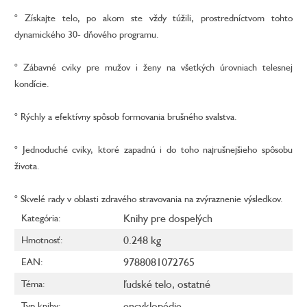
° Získajte telo, po akom ste vždy túžili, prostredníctvom tohto
dynamického 30- dňového programu.
° Zábavné cviky pre mužov i ženy na všetkých úrovniach telesnej
kondície.
° Rýchly a efektívny spôsob formovania brušného svalstva.
° Jednoduché cviky, ktoré zapadnú i do toho najrušnejšieho spôsobu
života.
° Skvelé rady v oblasti zdravého stravovania na zvýraznenie výsledkov.
Knihy pre dospelých
Kategória
:
0.248 kg
Hmotnosť
:
9788081072765
EAN
:
ľudské telo
,
ostatné
Téma
:
encyklopédie
Typ knihy
: