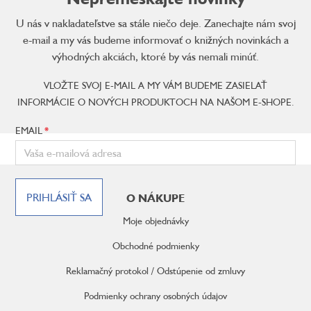
U nás v nakladateľstve sa stále niečo deje. Zanechajte nám svoj
e-mail a my vás budeme informovať o knižných novinkách a
výhodných akciách, ktoré by vás nemali minúť.
VLOŽTE SVOJ E-MAIL A MY VÁM BUDEME ZASIELAŤ
INFORMÁCIE O NOVÝCH PRODUKTOCH NA NAŠOM E-SHOPE.
EMAIL
Z
á
PRIHLÁSIŤ SA
O NÁKUPE
p
ä
Moje objednávky
t
i
Obchodné podmienky
e
Reklamačný protokol / Odstúpenie od zmluvy
Podmienky ochrany osobných údajov