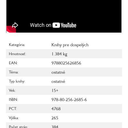
Knihy pre dospelých
Kategória
:
1.384 kg
Hmotnosť
:
9788025626856
EAN
:
ostatné
Téma
:
ostatné
Typ knihy
:
15+
Vek
:
978-80-256-2685-6
ISBN
:
4768
PCT
:
265
Výška
:
384
Počet strán
: