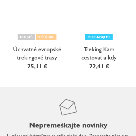
DOTLAČ
V ČEŠTINE
PRIPRAVUJEME
Úchvatné evropské
Treking Kam
trekingové trasy
cestovat a kdy
25,11 €
22,41 €
Nepremeškajte novinky
U nás v nakladateľstve sa stále niečo deje. Zanechajte nám svoj