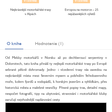
V ČEŠTINE
V ČEŠTINE
Nejkrásnější motorkářské trasy
Evropou na motorce – 25
v Alpách
nejúžasnějších výletů
O knihe
Hodnotenie (1)
Od Mekky motorkářů v Norsku až po dechberoucí serpentiny v
Dolomitech, tato kniha přináší ty nejlepší motorkářské trasy po Evropě
sebrané pěkně dohromady. Jedno- i vícedenní trasy vás zavedou na
nejkrásnější místa mezi Severním mysem a pobřežím Středozemního
moře, kolem fjordů a vodopádů, k horským jezerům a vyhlídkám, přes
historická města a malebné vesničky. Přesné popisy tras, detailní mapy,
nespočet fotografií, tipy na ubytování, stravování i motorkářské kluby
zaručují nejvhodnější naplánování cesty.