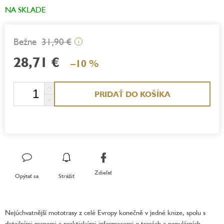
NA SKLADE
31,90 €
i
28,71 €
–10 %
Jednotková
PRIDAŤ DO KOŠÍKA
cena:
Zdieľať
Opýtať sa
Strážiť
Nejúchvatnější mototrasy z celé Evropy konečně v jedné knize, spolu s
detailními mapami a praktickými informacemi o trasách a populárních