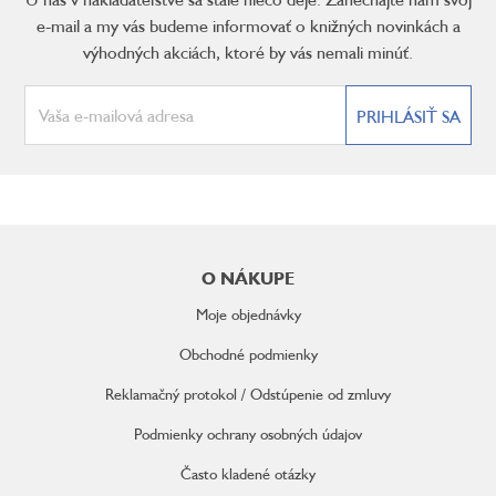
e-mail a my vás budeme informovať o knižných novinkách a
výhodných akciách, ktoré by vás nemali minúť.
PRIHLÁSIŤ SA
Z
á
O NÁKUPE
p
ä
Moje objednávky
t
i
Obchodné podmienky
e
Reklamačný protokol / Odstúpenie od zmluvy
Podmienky ochrany osobných údajov
Často kladené otázky