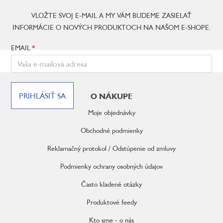
VLOŽTE SVOJ E-MAIL A MY VÁM BUDEME ZASIELAŤ
INFORMÁCIE O NOVÝCH PRODUKTOCH NA NAŠOM E-SHOPE.
EMAIL
Z
á
PRIHLÁSIŤ SA
O NÁKUPE
p
ä
Moje objednávky
t
i
Obchodné podmienky
e
Reklamačný protokol / Odstúpenie od zmluvy
Podmienky ochrany osobných údajov
Často kladené otázky
Produktové feedy
Kto sme - o nás