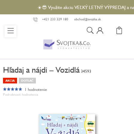
Prejsť
☀️😎 Využite akciu VEĽKÝ LETNÝ VÝPREDAJ a nakúpt
na
obsah
+421 233 329 180
obchod@svojtka.sk
N
KO
Hľadaj a nájdi – Vozidlá
34593
AKCIA
DOTLAČ
1 hodnotenie
Priemerné
Podrobnosti hodnotenia
hodnotenie
produktu
je
5,0
z
5
hviezdičiek.