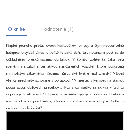
O knihe
Hodnotenie (1)
Nájdeš jedného pilota, dvoch kaskadérov, tri psy a štyri neuveriteľné
lietajúce bicykle? Dnes je veľký letecký deň, tak neváhaj a pusť sa do
dôkladného preskúmavania obrázkov. V tomto zošite ťa čaká veľa
scenérií a situácií s tematikou najrôznejších vozidiel, ktoré poskytujú
mmnožstvo zábavného hľadania. Zisti, aké bystré máš zmysly! Nájdeš
všetky predmety schované v obrázkoch? V meste, v kempe, na stanici,
počas automobilových pretekov... Kto a čo všetko sa skrýva v týchto
dopravných situáciách? Objavuj rozmanité výjavy a zabav sa hľadaním
viac ako tisícky predmetov, ktoré sú v knihe šikovne ukryté. Koľko z
nich sa ti podarí nájsť?