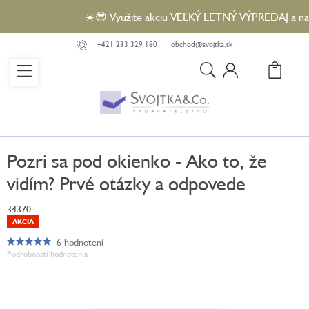
Prejsť
☀️😎 Využite akciu VEĽKÝ LETNÝ VÝPREDAJ a nakúpt
na
obsah
+421 233 329 180
obchod@svojtka.sk
N
KO
Pozri sa pod okienko - Ako to, že
vidím? Prvé otázky a odpovede
34370
AKCIA
6 hodnotení
Priemerné
Podrobnosti hodnotenia
hodnotenie
produktu
je
5,0
z