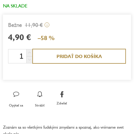
NA SKLADE
11,90 €
i
4,90 €
–58 %
Jednotková
PRIDAŤ DO KOŠÍKA
cena:
Zdieľať
Opýtať sa
Strážiť
Zoznám sa so všetkými ľudskými zmyslami a spoznaj, ako vnímame svet
okolo nás.