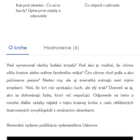
Kuk pod okienko - Čo sú to
Čo objavíš v záhrade
bacily? Úplne prvé otázky a
odpovede
O knihe
Hodnotenie (6)
Vieš vymenovať všetky ľudské zmysly? Vieš ako je možné, že cítime
vôňu kvetov alebo vidíme farebného vtáka? Čím cítime chuť jedla a ako
počúvame piesne? Nielen my, ale aj zvieratká vnímajú svet inými
zmyslami. Vieš, že krt má vynikajúci čuch, ale zlý zrak? Dozvieš sa aj,
ako sa dohovárajú ľudia, ktorí nič nepočujú. Odpovede na tieto a
mnohé ďalšie otázky nájdeš v tejto krásnej knihe z radu obľúbených
ilustrovaných encyklopédií s otváracími okienkami.
Slovenské vydanie publikácie vydavateľstva Usborne.