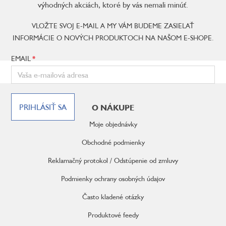
výhodných akciách, ktoré by vás nemali minúť.
VLOŽTE SVOJ E-MAIL A MY VÁM BUDEME ZASIELAŤ
INFORMÁCIE O NOVÝCH PRODUKTOCH NA NAŠOM E-SHOPE.
EMAIL
Z
á
PRIHLÁSIŤ SA
O NÁKUPE
p
ä
Moje objednávky
t
i
Obchodné podmienky
e
Reklamačný protokol / Odstúpenie od zmluvy
Podmienky ochrany osobných údajov
Často kladené otázky
Produktové feedy