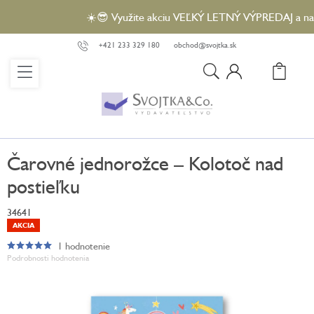
Prejsť
☀️😎 Využite akciu VEĽKÝ LETNÝ VÝPREDAJ a nakúpt
na
obsah
+421 233 329 180
obchod@svojtka.sk
N
KO
Čarovné jednorožce – Kolotoč nad
postieľku
34641
AKCIA
1 hodnotenie
Priemerné
Podrobnosti hodnotenia
hodnotenie
produktu
je
5,0
z