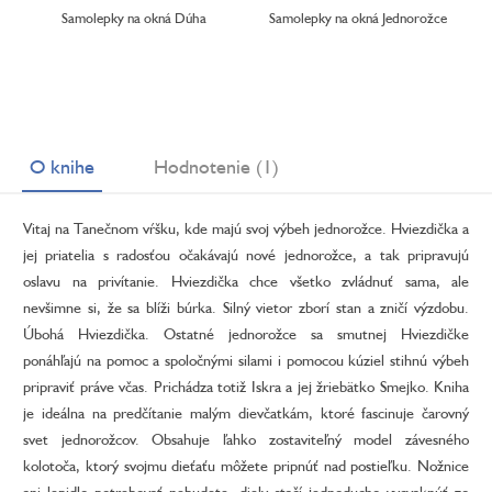
Samolepky na okná Dúha
Samolepky na okná Jednorožce
O knihe
Hodnotenie (1)
Vitaj na Tanečnom vŕšku, kde majú svoj výbeh jednorožce. Hviezdička a
jej priatelia s radosťou očakávajú nové jednorožce, a tak pripravujú
oslavu na privítanie. Hviezdička chce všetko zvládnuť sama, ale
nevšimne si, že sa blíži búrka. Silný vietor zborí stan a zničí výzdobu.
Úbohá Hviezdička. Ostatné jednorožce sa smutnej Hviezdičke
ponáhľajú na pomoc a spoločnými silami i pomocou kúziel stihnú výbeh
pripraviť práve včas. Prichádza totiž Iskra a jej žriebätko Smejko. Kniha
je ideálna na predčítanie malým dievčatkám, ktoré fascinuje čarovný
svet jednorožcov. Obsahuje ľahko zostaviteľný model závesného
kolotoča, ktorý svojmu dieťaťu môžete pripnúť nad postieľku. Nožnice
ani lepidlo potrebovať nebudete, diely stačí jednoducho vycvaknúť zo