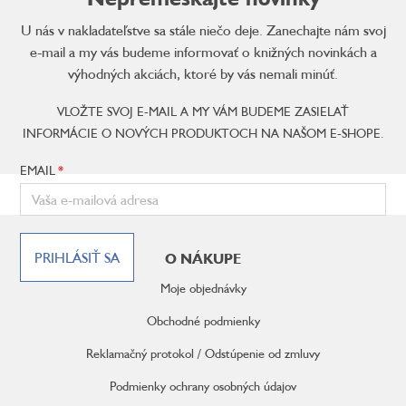
U nás v nakladateľstve sa stále niečo deje. Zanechajte nám svoj
e-mail a my vás budeme informovať o knižných novinkách a
výhodných akciách, ktoré by vás nemali minúť.
VLOŽTE SVOJ E-MAIL A MY VÁM BUDEME ZASIELAŤ
INFORMÁCIE O NOVÝCH PRODUKTOCH NA NAŠOM E-SHOPE.
EMAIL
Z
á
PRIHLÁSIŤ SA
O NÁKUPE
p
ä
Moje objednávky
t
i
Obchodné podmienky
e
Reklamačný protokol / Odstúpenie od zmluvy
Podmienky ochrany osobných údajov