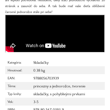
stránok a zasunúť do seba. A tak bude mať vaše dieťa obľúbené
čarovné jednorožce stále pri sebe!
Skladačky
Kategória
:
0.38 kg
Hmotnosť
:
9788056703939
EAN
:
princezny a jednorožce
,
tvorenie
Téma
:
skladačky
,
s pohyblivými prvkami
Typ knihy
:
3-5
Vek
:
978-80-567-0393-9
ISBN
: