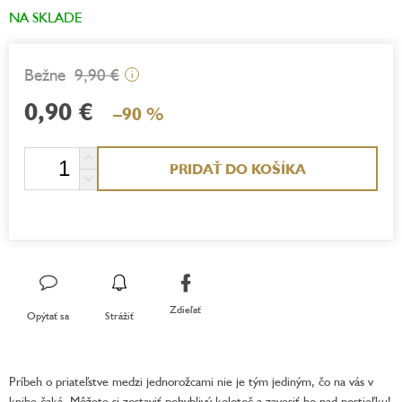
NA SKLADE
9,90 €
i
0,90 €
–90 %
Jednotková
PRIDAŤ DO KOŠÍKA
cena:
Zdieľať
Opýtať sa
Strážiť
Príbeh o priateľstve medzi jednorožcami nie je tým jediným, čo na vás v
knihe čaká. Môžete si zostaviť pohyblivý kolotoč a zavesiť ho nad postieľku!