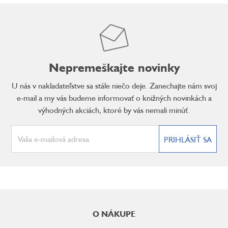
Nepremeškajte novinky
U nás v nakladateľstve sa stále niečo deje. Zanechajte nám svoj
e-mail a my vás budeme informovať o knižných novinkách a
výhodných akciách, ktoré by vás nemali minúť.
PRIHLÁSIŤ SA
Z
á
O NÁKUPE
p
ä