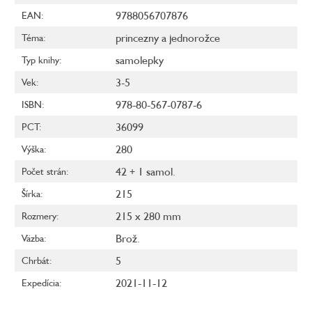
9788056707876
EAN
:
princezny a jednorožce
Téma
:
samolepky
Typ knihy
:
3-5
Vek
:
978-80-567-0787-6
ISBN
:
36099
PCT
:
280
Výška
:
42 + 1 samol.
Počet strán
:
215
Šírka
:
215 x 280 mm
Rozmery
:
Brož.
Väzba
:
5
Chrbát
:
2021-11-12
Expedícia
: