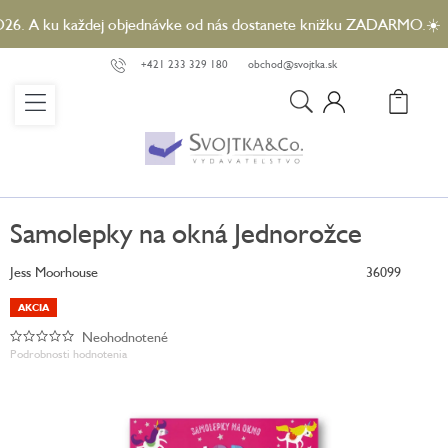
Prejsť
. A ku každej objednávke od nás dostanete knižku ZADARMO.☀️
na
obsah
+421 233 329 180
obchod@svojtka.sk
N
KO
Samolepky na okná Jednorožce
Jess Moorhouse
36099
AKCIA
Neohodnotené
Priemerné
Podrobnosti hodnotenia
hodnotenie
produktu
je
0,0
z