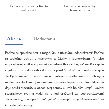
Čarovné jednorožce – Kolotoč
Trojrozmerné samolepky
nad postieľku
Dinosaurí ostrov
O knihe
Hodnotenie
Poďme sa spoločne hrať s magickými a úžasnými jednorožcami! Poďme
sa spoločne pohrať s magickými a úžasnými jednorožcami! V tejto
rozprávkovej knižke sa pozrieš do nebeského zámku, zúčastníš sa spolu
s jednorožcami dúhového dostihu a preskúmaš rôzne miesta v krajine
sladkých maškŕt. Popusť uzdu fantázii s vytlačovacími dúhovými
maskami, záložkami aj maňuškami a so samolepkami na okná, ktoré sa
dajú použiť viackrát, si ozdob svoj domov a urob ho ešte krajší. Navštív
rozprávkový svet a vydaj sa s jednorožcami za dobrodružstvom!
Zábavné hry, znovupoužiteľné gélové samolepky a vytlačovacie obrázky
ti zaistia veľa zábavy.