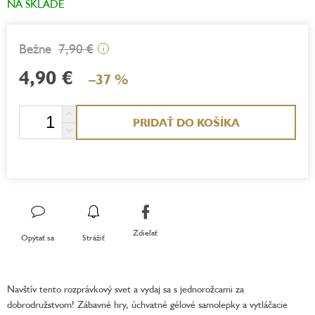
NA SKLADE
7,90 €
i
4,90 €
–37 %
Jednotková
PRIDAŤ DO KOŠÍKA
cena:
Zdieľať
Opýtať sa
Strážiť
Navštív tento rozprávkový svet a vydaj sa s jednorožcami za
dobrodružstvom! Zábavné hry, úchvatné gélové samolepky a vytláčacie