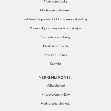
Moje objednávky
t
i
Obchodné podmienky
e
Reklamačný protokol / Odstúpenie od zmluvy
Podmienky ochrany osobných údajov
Často kladené otázky
Produktové feedy
Kto sme - o nás
Kontakt
NEPREHLIADNITE
Veľkoobchod
Pripravované knižky
Hodnotenie obchodu