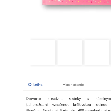
O knihe
Hodnotenie
Dotvorte kreatívne stránky s kúzelným
jednorožcami, vznešenou kráľovskou rodinou 
lákavými zákuskami. S viac ako 400 samolepkami n