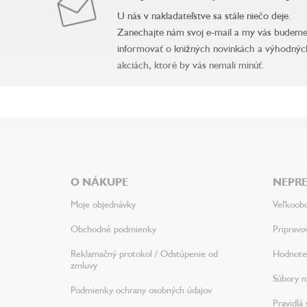
U nás v nakladateľstve sa stále niečo deje.
Zanechajte nám svoj e-mail a my vás budem
informovať o knižných novinkách a výhodnýc
akciách, ktoré by vás nemali minúť.
Z
á
p
ä
O NÁKUPE
NEPRE
t
i
Moje objednávky
Veľkoob
e
Obchodné podmienky
Pripravo
Reklamačný protokol / Odstúpenie od
Hodnote
zmluvy
Súbory na
Podmienky ochrany osobných údajov
Pravidlá 