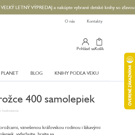
 LETNÝ VÝPREDAJ a nakúpte vybrané detské knihy so zľavou až 90 %
O nás
Kontakty
Nákupný
Prihlásiť sa
Košík
Košík
 PLANET
BLOG
KNIHY PODĽA VEKU
rožce 400 samolepiek
i hodnotenia
norožcami, vznešenou kráľovskou rodinou i lákavými
epiek, vyfarbujte, hrajte sa.