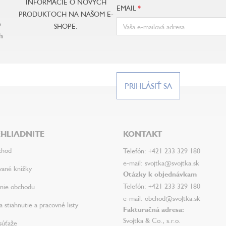
INFORMÁCIE O NOVÝCH
EMAIL
PRODUKTOCH NA NAŠOM E-
e
SHOPE.
h
PRIHLÁSIŤ SA
HLIADNITE
KONTAKT
chod
Telefón: +421 233 329 180
e-mail: svojtka@svojtka.sk
vané knižky
Otázky k objednávkam
Telefón: +421 233 329 180
nie obchodu
e-mail: obchod@svojtka.sk
 stiahnutie a pracovné listy
Fakturačná adresa:
Svojtka & Co., s.r.o.
súťaže