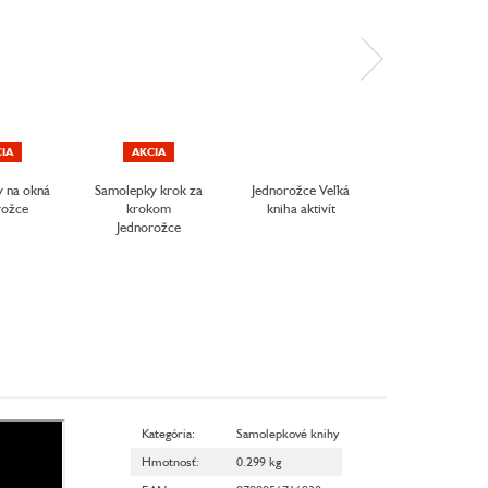
IA
AKCIA
 na okná
Samolepky krok za
Jednorožce Veľká
Princezné a
rožce
krokom
kniha aktivít
jednorožce Bo
Jednorožce
knižkou a
magnetmi
Kategória
:
Samolepkové knihy
Hmotnosť
:
0.299 kg