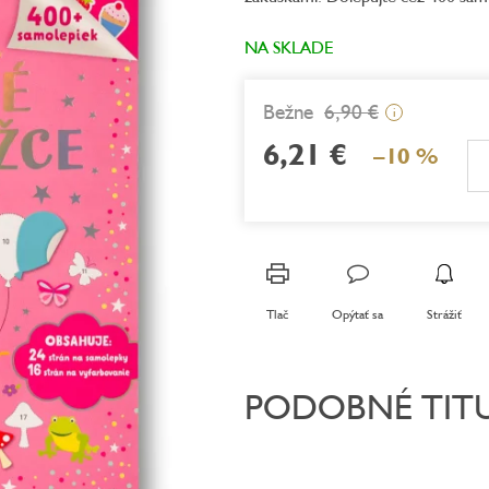
z
5
NA SKLADE
hviezdičiek.
6,90 €
i
6,21 €
–10 %
Jednotková
cena:
Tlač
Opýtať sa
Strážiť
PODOBNÉ TIT