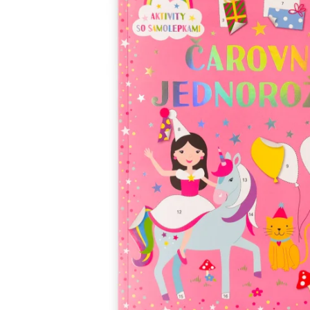
Minipédie
Aktivity / Samolepky
Rozprávky a príbehy
Lacné knihy