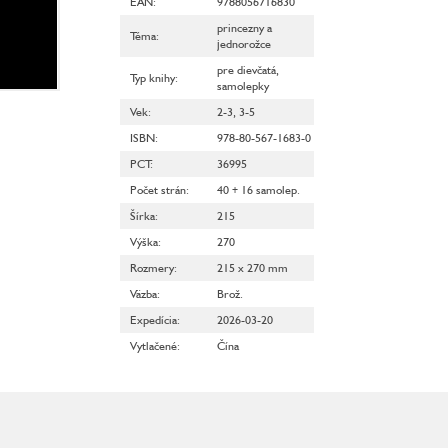
EAN
:
9788056716830
princezny a
Téma
:
jednorožce
pre dievčatá
,
Typ knihy
:
samolepky
Vek
:
2-3
,
3-5
ISBN
:
978-80-567-1683-0
PCT
:
36995
Počet strán
:
40 + 16 samolep.
Šírka
:
215
Výška
:
270
Rozmery
:
215 x 270 mm
Väzba
:
Brož.
Expedícia
:
2026-03-20
Vytlačené
:
Čína