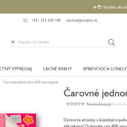
☀️😎 Využite akciu VEĽKÝ
+421 233 329 180
obchod@svojtka.sk
LETNÝ VÝPREDAJ
LACNÉ KNIHY
SPRIEVODCA LONELY
Čarovné jednorožce 400 samolepiek
Čarovné jedno
Neohodnotené
Podrobnost
Priemerné
hodnotenie
produktu
Dotvorte stránky s kúzelnými jed
je
zákuskami! Dolepujte cez 400 samol
0,0