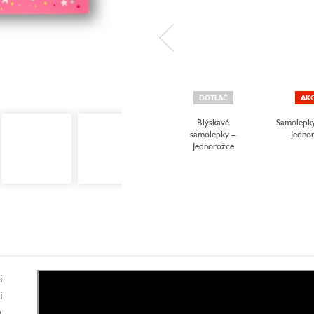
DOTLAČ
AKC
Blýskavé
Samolepky
samolepky –
Jedno
Jednorožce
i
i
a