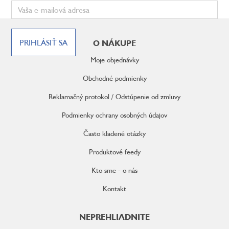
Z
á
PRIHLÁSIŤ SA
O NÁKUPE
p
ä
Moje objednávky
t
i
Obchodné podmienky
e
Reklamačný protokol / Odstúpenie od zmluvy
Podmienky ochrany osobných údajov
Často kladené otázky
Produktové feedy
Kto sme - o nás
Kontakt
NEPREHLIADNITE