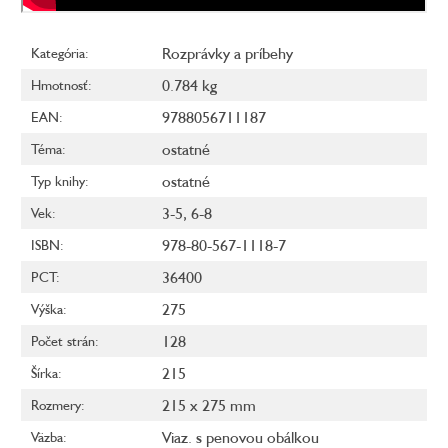
Rozprávky a príbehy
Kategória
:
0.784 kg
Hmotnosť
:
9788056711187
EAN
:
ostatné
Téma
:
ostatné
Typ knihy
:
3-5
,
6-8
Vek
:
978-80-567-1118-7
ISBN
:
36400
PCT
:
275
Výška
:
128
Počet strán
:
215
Šírka
:
215 x 275 mm
Rozmery
:
Viaz. s penovou obálkou
Väzba
: