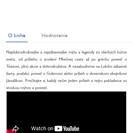
O knihe
Hodnotenie
Najdobrodružnejšie a najzábavnejšie mýty a legendy zo všetkých kútov
sveta: od príbehu o zrodení Mliečnej cesty až po grécku povesť o
Tézeovi, plnú akcie a dobrodružstva. A nezabudnime na Lokiho zábavné
žarty, pražskú povesť o Golemovi alebo príbeh o slovenskom zbojníkovi
Jánošíkovi. Prečítajte si každý večer jeden príbeh z tejto pokladnice so
stovkou mýtov a povestí.