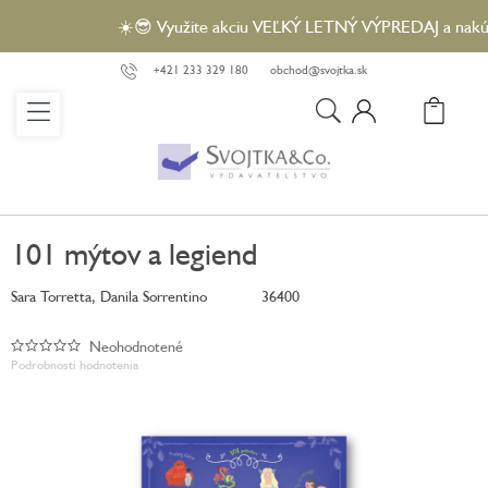
Prejsť
☀️😎 Využite akciu VEĽKÝ LETNÝ VÝPREDAJ a nakúpte 
na
obsah
+421 233 329 180
obchod@svojtka.sk
N
KO
101 mýtov a legiend
Sara Torretta, Danila Sorrentino
36400
Neohodnotené
Priemerné
Podrobnosti hodnotenia
hodnotenie
produktu
je
0,0
z
5