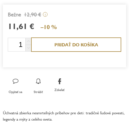
12,90 €
i
11,61 €
–10 %
Jednotková
PRIDAŤ DO KOŠÍKA
cena:
Zdieľať
Opýtať sa
Strážiť
Úchvatná zbierka nesmrteľných príbehov pre deti: tradičné ľudové povesti,
legendy a mýty z celého sveta.