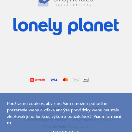
Používame cookies, aby sme Vám umožnili pohodlné
Copyright 2026
Svojtka.sk
. Všetky práva vyhradené.
prezeranie webu a vďaka analýze prevádzky webu neustále
zlepšovali jeho funkcie, výkon a použiteľnosť. Viac informácií
Vytvoril Shoptet Premium
Upraviť nastavenie cookies
|
tu
.
MirandaMedia Group, s.r.o.