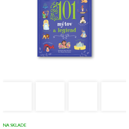
hviezdičiek.
NA SKLADE