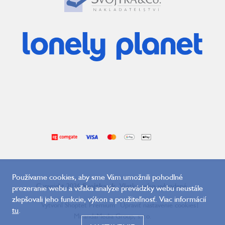
Používame cookies, aby sme Vám umožnili pohodlné
Copyright 2026
Svojtka.sk
. Všetky práva vyhradené.
prezeranie webu a vďaka analýze prevádzky webu neustále
zlepšovali jeho funkcie, výkon a použiteľnosť. Viac informácií
Vytvoril Shoptet Premium
Upraviť nastavenie cookies
|
tu
.
MirandaMedia Group, s.r.o.