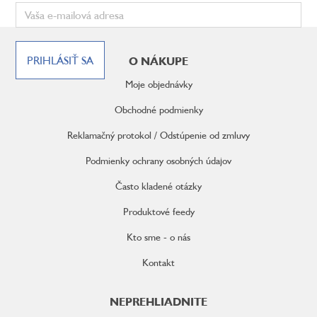
Z
á
PRIHLÁSIŤ SA
O NÁKUPE
p
ä
Moje objednávky
t
i
Obchodné podmienky
e
Reklamačný protokol / Odstúpenie od zmluvy
Podmienky ochrany osobných údajov
Často kladené otázky
Produktové feedy
Kto sme - o nás
Kontakt
NEPREHLIADNITE