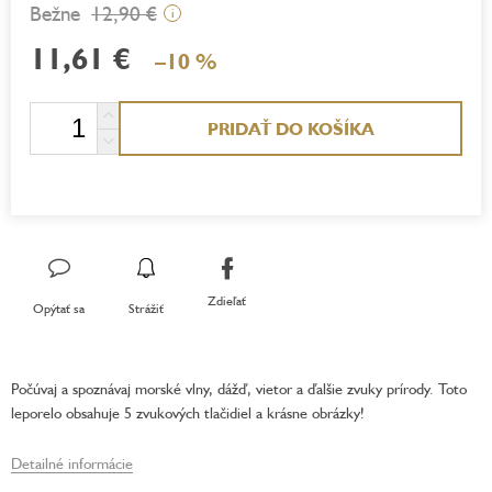
12,90 €
i
11,61 €
–10 %
Jednotková
PRIDAŤ DO KOŠÍKA
cena:
Zdieľať
Opýtať sa
Strážiť
Počúvaj a spoznávaj morské vlny, dážď, vietor a ďalšie zvuky prírody. Toto
leporelo obsahuje 5 zvukových tlačidiel a krásne obrázky!
Detailné informácie