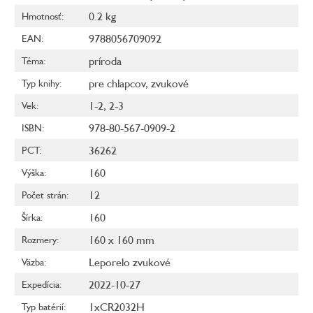
0.2 kg
Hmotnosť
:
9788056709092
EAN
:
príroda
Téma
:
pre chlapcov
,
zvukové
Typ knihy
:
1-2
,
2-3
Vek
:
978-80-567-0909-2
ISBN
:
36262
PCT
:
160
Výška
:
12
Počet strán
:
160
Šírka
:
160 x 160 mm
Rozmery
:
Leporelo zvukové
Väzba
:
2022-10-27
Expedícia
:
1xCR2032H
Typ batérií
: