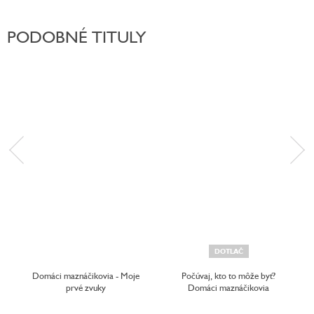
PODOBNÉ TITULY
DOTLAČ
Domáci maznáčikovia - Moje
Počúvaj, kto to môže byť?
prvé zvuky
Domáci maznáčikovia