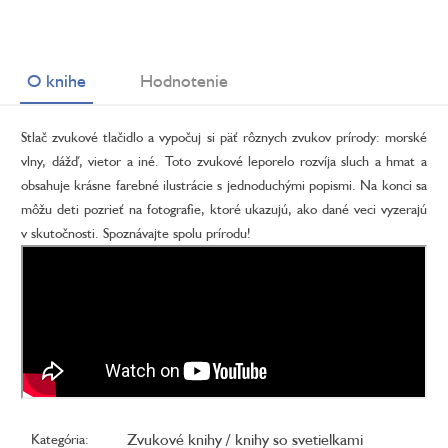
O knihe
Hodnotenie
Stlač zvukové tlačidlo a vypočuj si päť rôznych zvukov prírody: morské
vlny, dážď, vietor a iné. Toto zvukové leporelo rozvíja sluch a hmat a
obsahuje krásne farebné ilustrácie s jednoduchými popismi. Na konci sa
môžu deti pozrieť na fotografie, ktoré ukazujú, ako dané veci vyzerajú
v skutočnosti. Spoznávajte spolu prírodu!
Zvukové knihy / knihy so svetielkami
Kategória
: