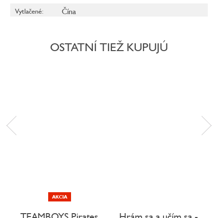
Čína
Vytlačené
:
OSTATNÍ TIEŽ KUPUJÚ
AKCIA
TEAMBOYS Pirates
Hrám sa a učím sa -