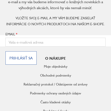
e-mail a my vás budeme informovať o knižných novinkách a
výhodných akciách, ktoré by vás nemali minúť.
VLOŽTE SVOJ E-MAIL A MY VÁM BUDEME ZASIELAŤ
INFORMÁCIE O NOVÝCH PRODUKTOCH NA NAŠOM E-SHOPE.
EMAIL
Z
á
PRIHLÁSIŤ SA
O NÁKUPE
p
ä
Moje objednávky
t
i
Obchodné podmienky
e
Reklamačný protokol / Odstúpenie od zmluvy
Podmienky ochrany osobných údajov
Často kladené otázky
Produktové feedy