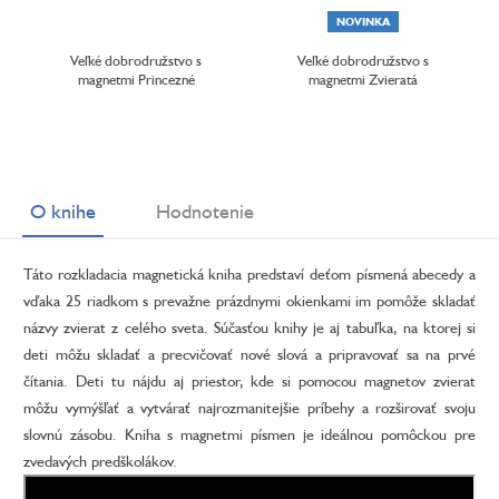
NOVINKA
Veľké dobrodružstvo s
Veľké dobrodružstvo s
magnetmi Princezné
magnetmi Zvieratá
O knihe
Hodnotenie
Táto rozkladacia magnetická kniha predstaví deťom písmená abecedy a
vďaka 25 riadkom s prevažne prázdnymi okienkami im pomôže skladať
názvy zvierat z celého sveta. Súčasťou knihy je aj tabuľka, na ktorej si
deti môžu skladať a precvičovať nové slová a pripravovať sa na prvé
čítania. Deti tu nájdu aj priestor, kde si pomocou magnetov zvierat
môžu vymýšľať a vytvárať najrozmanitejšie príbehy a rozširovať svoju
slovnú zásobu. Kniha s magnetmi písmen je ideálnou pomôckou pre
zvedavých predškolákov.