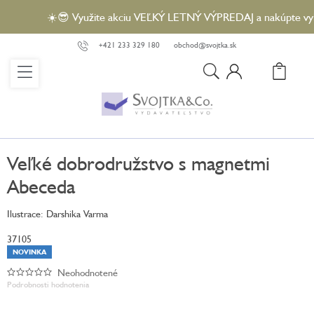
Prejsť
☀️😎 Využite akciu VEĽKÝ LETNÝ VÝPREDAJ a nakúpte vybran
na
obsah
+421 233 329 180
obchod@svojtka.sk
N
KO
Veľké dobrodružstvo s magnetmi
Abeceda
Ilustrace: Darshika Varma
37105
NOVINKA
Neohodnotené
Priemerné
Podrobnosti hodnotenia
hodnotenie
produktu
je