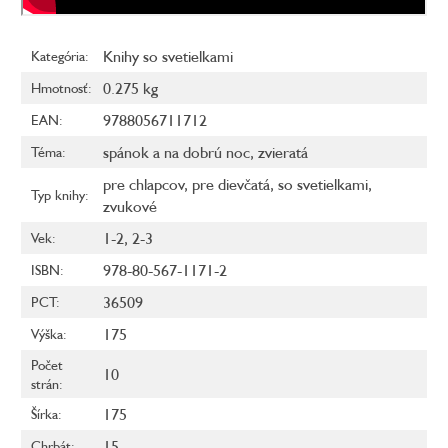
Knihy so svetielkami
Kategória
:
0.275 kg
Hmotnosť
:
9788056711712
EAN
:
spánok a na dobrú noc
,
zvieratá
Téma
:
pre chlapcov
,
pre dievčatá
,
so svetielkami
,
Typ knihy
:
zvukové
1-2
,
2-3
Vek
:
978-80-567-1171-2
ISBN
:
36509
PCT
:
175
Výška
:
Počet
10
strán
:
175
Šírka
:
15
Chrbát
: