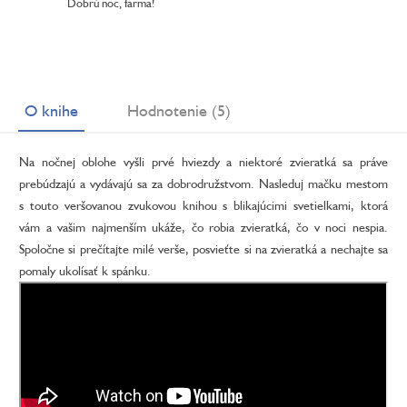
Dobrú noc, farma!
O knihe
Hodnotenie (5)
Na nočnej oblohe vyšli prvé hviezdy a niektoré zvieratká sa práve
prebúdzajú a vydávajú sa za dobrodružstvom. Nasleduj mačku mestom
s touto veršovanou zvukovou knihou s blikajúcimi svetielkami, ktorá
vám a vašim najmenším ukáže, čo robia zvieratká, čo v noci nespia.
Spoločne si prečítajte milé verše, posvieťte si na zvieratká a nechajte sa
pomaly ukolísať k spánku.