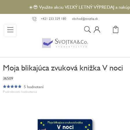
Prejsť
☀️😎 Využite akciu VEĽKÝ LETNÝ VÝPREDAJ a nakúpte v
na
obsah
+421 233 329 180
obchod@svojtka.sk
N
KO
Moja blikajúca zvuková knižka V noci
36509
5 hodnotení
Priemerné
Podrobnosti hodnotenia
hodnotenie
produktu
je
5,0
z
5
hviezdičiek.