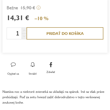
15,90 €
i
14,31 €
–10 %
Jednotková
PRIDAŤ DO KOŠÍKA
cena:
Zdieľať
Opýtať sa
Strážiť
Nastáva noc a niektoré zvieratká sa ukladajú na spánok. Iné sa však práve
prebúdzajú. Poď za svitu hviezd zažiť dobrodružstvo v tejto veršovanej
zvukovej knihe.