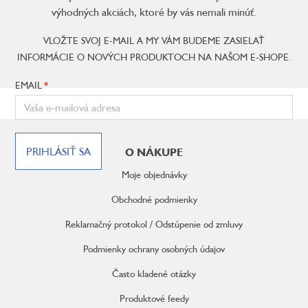
výhodných akciách, ktoré by vás nemali minúť.
VLOŽTE SVOJ E-MAIL A MY VÁM BUDEME ZASIELAŤ
INFORMÁCIE O NOVÝCH PRODUKTOCH NA NAŠOM E-SHOPE.
EMAIL
Z
á
PRIHLÁSIŤ SA
O NÁKUPE
p
ä
Moje objednávky
t
i
Obchodné podmienky
e
Reklamačný protokol / Odstúpenie od zmluvy
Podmienky ochrany osobných údajov
Často kladené otázky
Produktové feedy