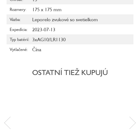
175 x 175 mm
Rozmery
:
Leporelo zvukové so svetielkom
Väzba
:
2023-07-13
Expedícia
:
3xAG10/LR1130
Typ batérií
:
Čína
Vytlačené
:
OSTATNÍ TIEŽ KUPUJÚ