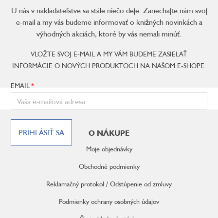
U nás v nakladateľstve sa stále niečo deje. Zanechajte nám svoj
e-mail a my vás budeme informovať o knižných novinkách a
výhodných akciách, ktoré by vás nemali minúť.
VLOŽTE SVOJ E-MAIL A MY VÁM BUDEME ZASIELAŤ
INFORMÁCIE O NOVÝCH PRODUKTOCH NA NAŠOM E-SHOPE.
EMAIL
Z
á
PRIHLÁSIŤ SA
O NÁKUPE
p
ä
Moje objednávky
t
i
Obchodné podmienky
e
Reklamačný protokol / Odstúpenie od zmluvy
Podmienky ochrany osobných údajov