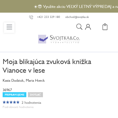
Prejsť
☀️😎 Využite akciu VEĽKÝ LETNÝ VÝPREDAJ a nakúp
na
obsah
+421 233 329 180
obchod@svojtka.sk
N
KO
Moja blikajúca zvuková knižka
Vianoce v lese
Kasia Dudziuk, Maria Hoeck
36967
PRIPRAVUJEME
DOTLAČ
2 hodnotenia
Priemerné
Podrobnosti hodnotenia
hodnotenie
produktu
je