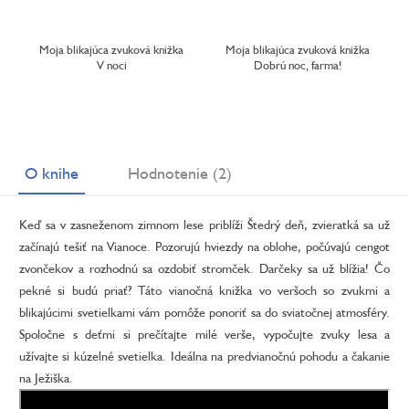
Moja blikajúca zvuková knižka
Moja blikajúca zvuková knižka
V noci
Dobrú noc, farma!
O knihe
Hodnotenie (2)
Keď sa v zasneženom zimnom lese priblíži Štedrý deň, zvieratká sa už
začínajú tešiť na Vianoce. Pozorujú hviezdy na oblohe, počúvajú cengot
zvončekov a rozhodnú sa ozdobiť stromček. Darčeky sa už blížia! Čo
pekné si budú priať? Táto vianočná knižka vo veršoch so zvukmi a
blikajúcimi svetielkami vám pomôže ponoriť sa do sviatočnej atmosféry.
Spoločne s deťmi si prečítajte milé verše, vypočujte zvuky lesa a
užívajte si kúzelné svetielka. Ideálna na predvianočnú pohodu a čakanie
na Ježiška.