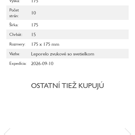
175
Výška
:
Počet
10
strán
:
175
Šírka
:
15
Chrbát
:
175 x 175 mm
Rozmery
:
Leporelo zvukové so svetielkom
Väzba
:
2026-09-10
Expedícia
:
OSTATNÍ TIEŽ KUPUJÚ