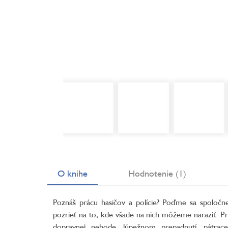
O knihe
Hodnotenie (1)
Poznáš prácu hasičov a polície? Poďme sa spoločn
pozrieť na to, kde všade na nich môžeme naraziť. Pr
dopravnej nehode, lúpežnom prepadnutí, pátrace