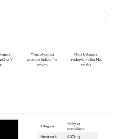
ikajúca
Moja blikajúca
Moja blikajúca
Moja blikajú
knižka V
zvuková knižka Na
zvuková knižka Na
zvuková knižk
se
stavbe
statku
meste
Knihy so
Kategória
:
svetielkami
Hmotnosť
:
0.276 kg