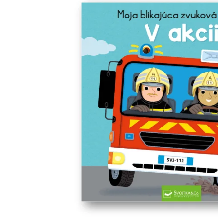
Minipédie
Aktivity / Samolepky
Rozprávky a príbehy
Lacné knihy