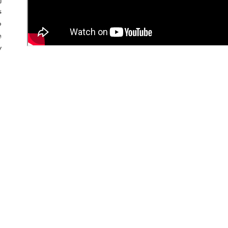
s
o
e
v