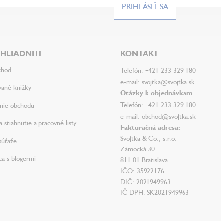
PRIHLÁSIŤ SA
HLIADNITE
KONTAKT
chod
Telefón: +421 233 329 180
e-mail: svojtka@svojtka.sk
vané knižky
Otázky k objednávkam
Telefón: +421 233 329 180
nie obchodu
e-mail: obchod@svojtka.sk
 stiahnutie a pracovné listy
Fakturačná adresa:
Svojtka & Co., s.r.o.
súťaže
Zámocká 30
ca s blogermi
811 01 Bratislava
IČO: 35922176
DIČ: 2021949963
IČ DPH: SK2021949963