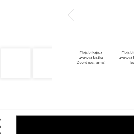
Moja blikajúca
Moja bl
zvuková knižka
zvuková 
Dobrú noc, farma!
le
e
i
j