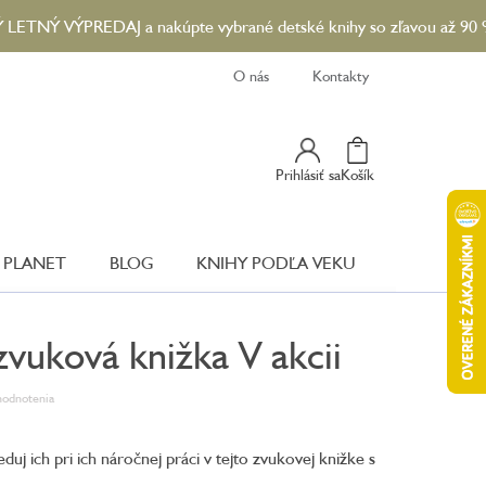
VÝPREDAJ a nakúpte vybrané detské knihy so zľavou až 90 %...😎☀️
O nás
Kontakty
Nákupný
Prihlásiť sa
Košík
Košík
 PLANET
BLOG
KNIHY PODĽA VEKU
zvuková knižka V akcii
hodnotenia
leduj ich pri ich náročnej práci v tejto zvukovej knižke s