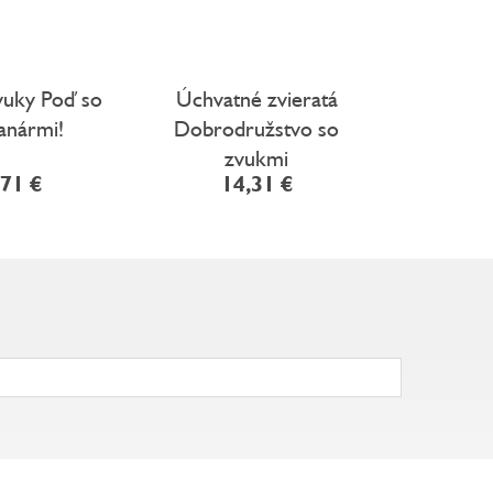
N
zvuky Poď so
Úchvatné zvieratá
Orcheste
anármi!
Dobrodružstvo so
hrá Ča
zvukmi
,71 €
14,31 €
16