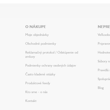
Z
á
p
ä
O NÁKUPE
NEPRE
t
i
Moje objednávky
Veľkoob
e
Obchodné podmienky
Pripravo
Reklamačný protokol / Odstúpenie od
Hodnote
zmluvy
Súbory na
Podmienky ochrany osobných údajov
Pravidlá 
Často kladené otázky
Spoluprá
Produktové feedy
Blog
Kto sme - o nás
Kontakt