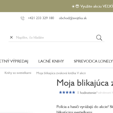
☀️😎 Využite akciu VEĽKÝ LETNÝ 
+421 233 329 180
obchod@svojtka.sk
LETNÝ VÝPREDAJ
LACNÉ KNIHY
SPRIEVODCA LONELY
Knihy so svetielkami
Moja blikajúca zvuková knižka V akcii
Moja blikajúca 
1 hodnotenie
Podrobnosti 
Priemerné
hodnotenie
produktu
Polícia a hasiči vyrážajú do akcie! S
je
blikajúcimi svetielkami.
5,0