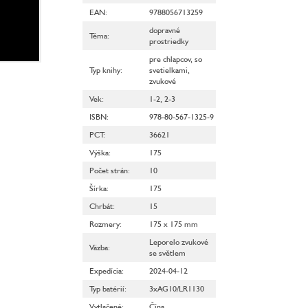
EAN
:
9788056713259
dopravné
Téma
:
prostriedky
pre chlapcov
,
so
Typ knihy
:
svetielkami
,
zvukové
Vek
:
1-2
,
2-3
ISBN
:
978-80-567-1325-9
PCT
:
36621
Výška
:
175
Počet strán
:
10
Šírka
:
175
Chrbát
:
15
Rozmery
:
175 x 175 mm
Leporelo zvukové
Väzba
:
se světlem
Expedícia
:
2024-04-12
Typ batérií
:
3xAG10/LR1130
Vytlačené
:
Čína