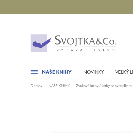
Prejsť
na
obsah
NAŠE KNIHY
NOVINKY
VEĽKÝ 
Domov
NAŠE KNIHY
Zvukové knihy / knihy so svetielkami
Novinky