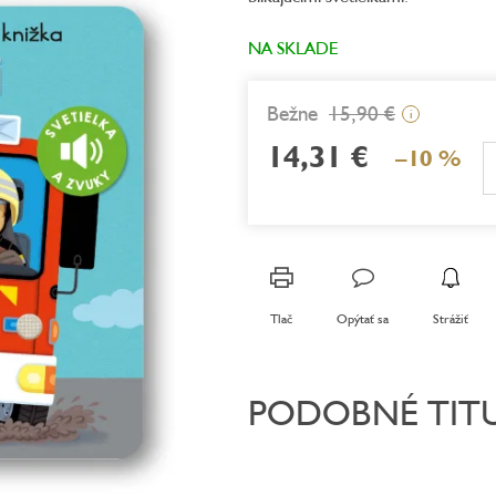
z
5
NA SKLADE
hviezdičiek.
15,90 €
i
14,31 €
–10 %
Jednotková
cena:
Tlač
Opýtať sa
Strážiť
PODOBNÉ TIT