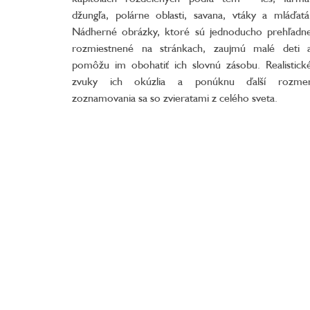
džungľa, polárne oblasti, savana, vtáky a mláďatá
Nádherné obrázky, ktoré sú jednoducho prehľadn
rozmiestnené na stránkach, zaujmú malé deti 
pomôžu im obohatiť ich slovnú zásobu. Realistick
zvuky ich okúzlia a ponúknu ďalší rozme
zoznamovania sa so zvieratami z celého sveta.