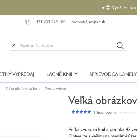
☀️😎 Využite akciu VEĽKÝ 
+421 233 329 180
obchod@svojtka.sk
LETNÝ VÝPREDAJ
LACNÉ KNIHY
SPRIEVODCA LONELY
Veľká obrázková kniha - Zvuky zvierat
Veľká obrázkov
1 hodnotenie
Podrobnosti 
Priemerné
hodnotenie
produktu
Veľká zvuková kniha ponúka 42 zvu
je
Objavujte s vašimi najmenšími úžasn
5,0