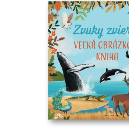
Minipédie
Aktivity / Samolepky
Rozprávky a príbehy
Lacné knihy