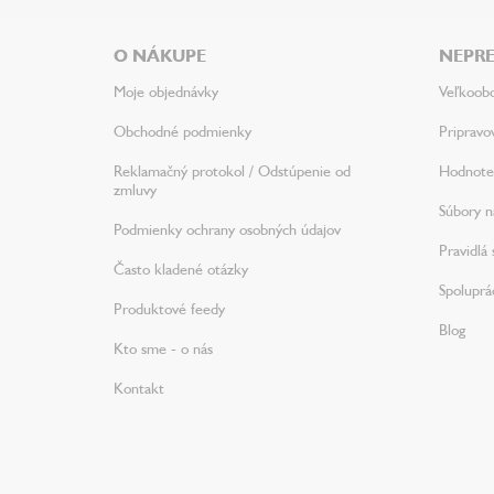
p
ä
O NÁKUPE
NEPRE
t
i
Moje objednávky
Veľkoob
e
Obchodné podmienky
Pripravo
Reklamačný protokol / Odstúpenie od
Hodnote
zmluvy
Súbory na
Podmienky ochrany osobných údajov
Pravidlá 
Často kladené otázky
Spoluprá
Produktové feedy
Blog
Kto sme - o nás
Kontakt