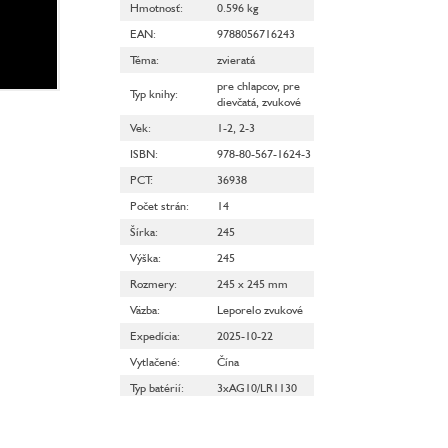
Hmotnosť
:
0.596 kg
EAN
:
9788056716243
Téma
:
zvieratá
pre chlapcov
,
pre
Typ knihy
:
dievčatá
,
zvukové
Vek
:
1-2
,
2-3
ISBN
:
978-80-567-1624-3
PCT
:
36938
Počet strán
:
14
Šírka
:
245
Výška
:
245
Rozmery
:
245 x 245 mm
Väzba
:
Leporelo zvukové
Expedícia
:
2025-10-22
Vytlačené
:
Čína
Typ batérií
:
3xAG10/LR1130