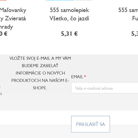
 Maľovanky
555 samolepiek
555 sam
y Zvieratá
Všetko, čo jazdí
Fu
hrady
0 €
5,31 €
5,
VLOŽTE SVOJ E-MAIL A MY VÁM
BUDEME ZASIELAŤ
INFORMÁCIE O NOVÝCH
EMAIL
PRODUKTOCH NA NAŠOM E-
e
SHOPE.
h
PRIHLÁSIŤ SA