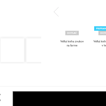
PRIPRA
DOTLAČ
DOT
Veľká kniha zvukov
Veľká kni
na farme
v l
o
h
,