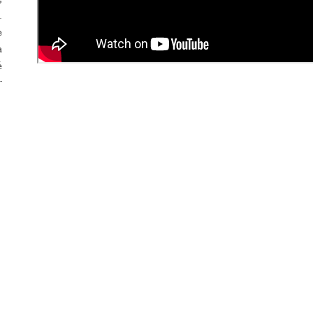
.
e
a
é
r