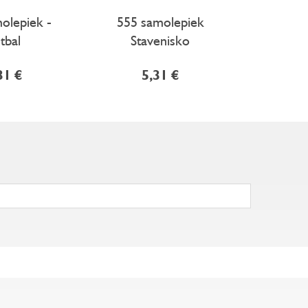
olepiek -
555 samolepiek
Linda- l
tbal
Stavenisko
31 €
5,31 €
1