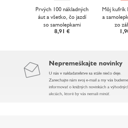
Prvých 100 nákladných
Môj kufrík
áut a všetko, čo jazdí
a samolepk
so samolepkami
zo zá
8,91 €
1,9
Nepremeškajte novinky
U nás v nakladateľstve sa stále niečo deje.
Zanechajte nám svoj e-mail a my vás budem
informovať o knižných novinkách a výhodnýc
akciách, ktoré by vás nemali minúť.
Z
á