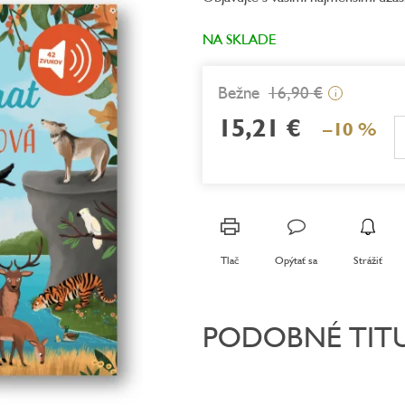
z
5
NA SKLADE
hviezdičiek.
16,90 €
i
15,21 €
–10 %
Jednotková
cena:
Tlač
Opýtať sa
Strážiť
PODOBNÉ TIT