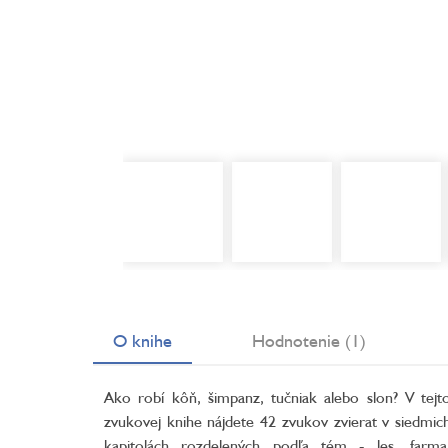
O knihe
Hodnotenie (1)
Ako robí kôň, šimpanz, tučniak alebo slon? V tejt
zvukovej knihe nájdete 42 zvukov zvierat v siedmic
kapitolách rozdelených podľa tém - les, farma