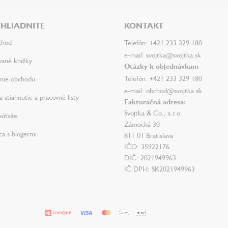
HLIADNITE
KONTAKT
chod
Telefón: +421 233 329 180
e-mail: svojtka@svojtka.sk
vané knižky
Otázky k objednávkam
Telefón: +421 233 329 180
nie obchodu
e-mail: obchod@svojtka.sk
 stiahnutie a pracovné listy
Fakturačná adresa:
Svojtka & Co., s.r.o.
súťaže
Zámocká 30
ca s blogermi
811 01 Bratislava
IČO: 35922176
DIČ: 2021949963
IČ DPH: SK2021949963