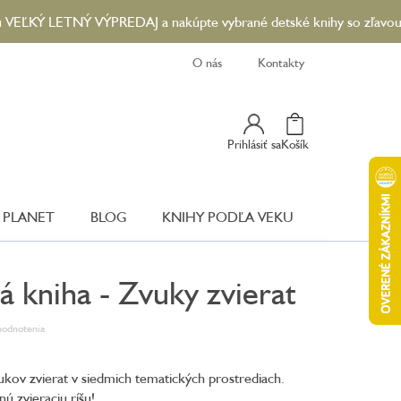
LETNÝ VÝPREDAJ a nakúpte vybrané detské knihy so zľavou až 90 %
O nás
Kontakty
Nákupný
Prihlásiť sa
Košík
Košík
 PLANET
BLOG
KNIHY PODĽA VEKU
á kniha - Zvuky zvierat
hodnotenia
kov zvierat v siedmich tematických prostrediach.
ú zvieraciu ríšu!