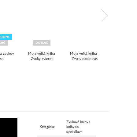
VUJEME
LAČ
DOTLAČ
DOTLAČ
ha zvukov
Moja veľká kniha
Moja veľká kniha -
Moja zvukov
ese
Zvuky zvierat
Zvuky okolo nás
knižka Zviera
Zvukové knihy /
Kategória
:
knihy so
svetielkami