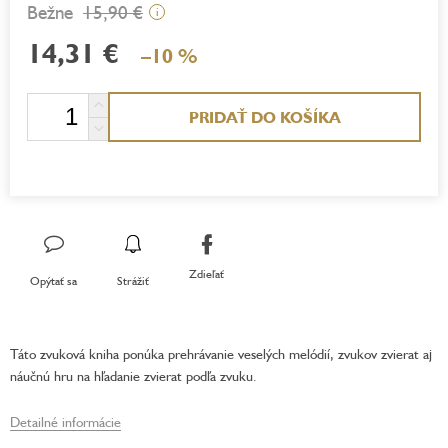
15,90 €
i
14,31 €
–10 %
Jednotková
PRIDAŤ DO KOŠÍKA
cena:
Zdieľať
Opýtať sa
Strážiť
Táto zvuková kniha ponúka prehrávanie veselých melódií, zvukov zvierat aj
náučnú hru na hľadanie zvierat podľa zvuku.
Detailné informácie