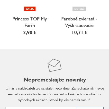
AKCIA
DOTLAČ
Princess TOP My
Farebné zvieratá -
Farm
Vyškrabovacie
obrázky
2,90 €
10,71 €
Nepremeškajte novinky
U nás v nakladateľstve sa stále niečo deje. Zanechajte nám svoj
e-mail a my vás budeme informovať o knižných novinkách a
výhodných akciách, ktoré by vás nemali minúť.