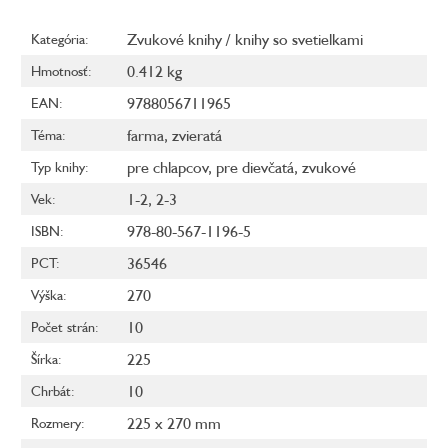
Zvukové knihy / knihy so svetielkami
Kategória
:
0.412 kg
Hmotnosť
:
9788056711965
EAN
:
farma
,
zvieratá
Téma
:
pre chlapcov
,
pre dievčatá
,
zvukové
Typ knihy
:
1-2
,
2-3
Vek
:
978-80-567-1196-5
ISBN
:
36546
PCT
:
270
Výška
:
10
Počet strán
:
225
Šírka
:
10
Chrbát
:
225 x 270 mm
Rozmery
: