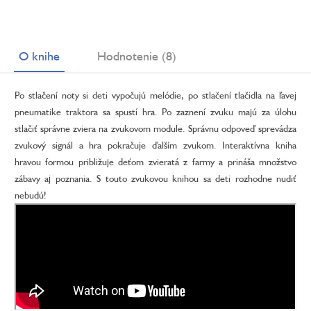
O knihe
Hodnotenie (8)
Po stlačení noty si deti vypočujú melódie, po stlačení tlačidla na ľavej
pneumatike traktora sa spustí hra. Po zaznení zvuku majú za úlohu
stlačiť správne zviera na zvukovom module. Správnu odpoveď sprevádza
zvukový signál a hra pokračuje ďalším zvukom. Interaktívna kniha
hravou formou približuje deťom zvieratá z farmy a prináša množstvo
zábavy aj poznania. S touto zvukovou knihou sa deti rozhodne nudiť
nebudú!