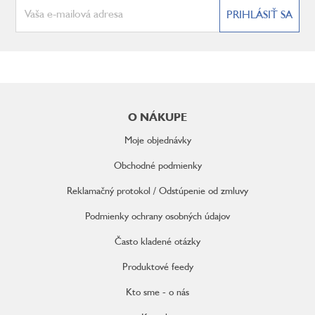
PRIHLÁSIŤ SA
Z
á
O NÁKUPE
p
ä
Moje objednávky
t
i
Obchodné podmienky
e
Reklamačný protokol / Odstúpenie od zmluvy
Podmienky ochrany osobných údajov
Často kladené otázky
Produktové feedy
Kto sme - o nás