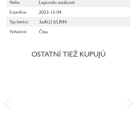
Leporelo zvukové
Väzba
:
2023-12-04
Expedícia
:
3xAG13/LR44
Typ batérií
:
Čína
Vytlačené
:
OSTATNÍ TIEŽ KUPUJÚ