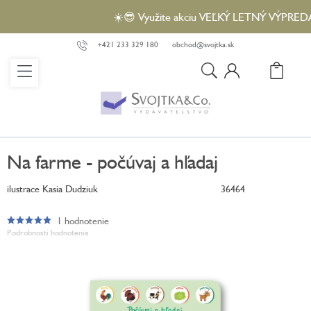
Prejsť
☀️😎 Využite akciu VEĽKÝ LETNÝ VÝPREDAJ a 
na
obsah
+421 233 329 180
obchod@svojtka.sk
N
KO
Na farme - počúvaj a hľadaj
ilustrace Kasia Dudziuk
36464
1 hodnotenie
Priemerné
Podrobnosti hodnotenia
hodnotenie
produktu
je
5,0
z
5