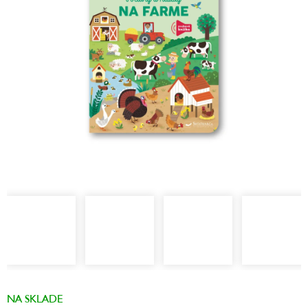
hviezdičiek.
NA SKLADE