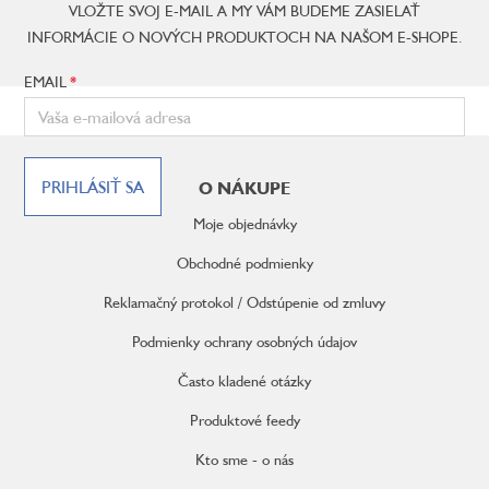
VLOŽTE SVOJ E-MAIL A MY VÁM BUDEME ZASIELAŤ
INFORMÁCIE O NOVÝCH PRODUKTOCH NA NAŠOM E-SHOPE.
EMAIL
Z
á
PRIHLÁSIŤ SA
O NÁKUPE
p
ä
Moje objednávky
t
i
Obchodné podmienky
e
Reklamačný protokol / Odstúpenie od zmluvy
Podmienky ochrany osobných údajov
Často kladené otázky
Produktové feedy
Kto sme - o nás