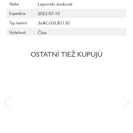
Leporelo zvukové
Väzba
:
2023-07-10
Expedícia
:
3xAG10/LR1130
Typ batérií
:
Čína
Vytlačené
:
OSTATNÍ TIEŽ KUPUJÚ