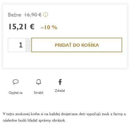
16,90 €
i
15,21 €
–10 %
Jednotková
PRIDAŤ DO KOŠÍKA
cena:
Zdieľať
Opýtať sa
Strážiť
V tejto zvukovej knihe si na každej dvojstrane deti vypočujú zvuk z farmy a
následne budú hľadať správny obrázok.