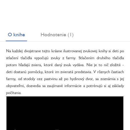
O knihe
Hodnotenie (1)
Na každej dvojstrane tejto krásne ilustrovanej zvukovej knihy si deti po
stlačení tlačidla vypočujú zvuky z farmy. Stlačením druhého tlačidla
potom hľadajú zviera, ktoré daný zvuk vydáva. Nie je to nič zložité -
deti dostanú pomôcky, ktoré im zvieratá predstavia. V rôznych častiach
farmy, od stodoly cez pastvinu až po hydinový dvor, sa zoznámia s jej
obyvateľmi, dozvedia sa zaujímavé informácie a potrénujú si aj základy
počítania.