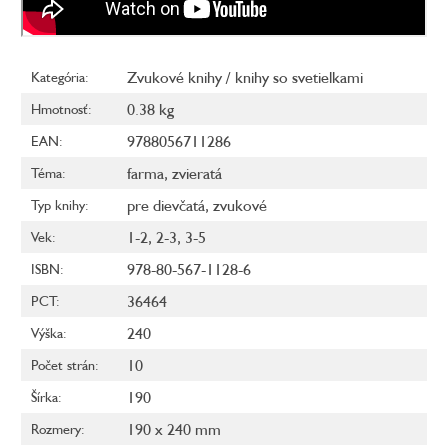
Zvukové knihy / knihy so svetielkami
Kategória
:
0.38 kg
Hmotnosť
:
9788056711286
EAN
:
farma
,
zvieratá
Téma
:
pre dievčatá
,
zvukové
Typ knihy
:
1-2
,
2-3
,
3-5
Vek
:
978-80-567-1128-6
ISBN
:
36464
PCT
:
240
Výška
:
10
Počet strán
:
190
Šírka
:
190 x 240 mm
Rozmery
: