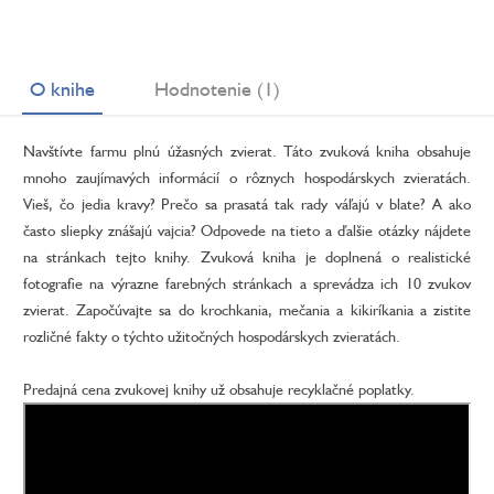
O knihe
Hodnotenie (1)
Navštívte farmu plnú úžasných zvierat. Táto zvuková kniha obsahuje
mnoho zaujímavých informácií o rôznych hospodárskych zvieratách.
Vieš, čo jedia kravy? Prečo sa prasatá tak rady váľajú v blate? A ako
často sliepky znášajú vajcia? Odpovede na tieto a ďalšie otázky nájdete
na stránkach tejto knihy. Zvuková kniha je doplnená o realistické
fotografie na výrazne farebných stránkach a sprevádza ich 10 zvukov
zvierat. Započúvajte sa do krochkania, mečania a kikiríkania a zistite
rozličné fakty o týchto užitočných hospodárskych zvieratách.
Predajná cena zvukovej knihy už obsahuje recyklačné poplatky.