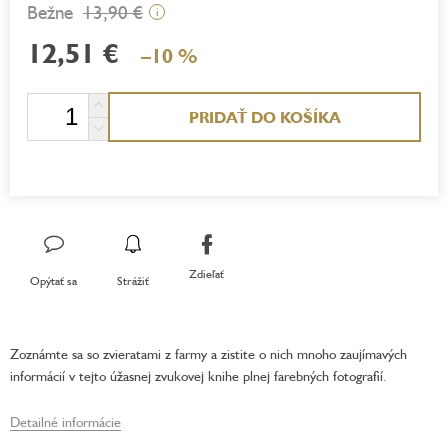
13,90 €
i
12,51 €
–10 %
Jednotková
PRIDAŤ DO KOŠÍKA
cena:
Zdieľať
Opýtať sa
Strážiť
Zoznámte sa so zvieratami z farmy a zistite o nich mnoho zaujímavých
informácií v tejto úžasnej zvukovej knihe plnej farebných fotografií.
Detailné informácie