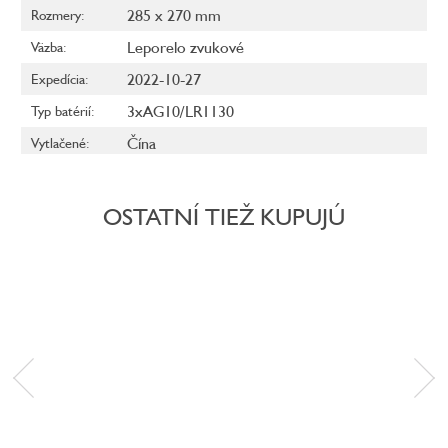
285 x 270 mm
Rozmery
:
Leporelo zvukové
Väzba
:
2022-10-27
Expedícia
:
3xAG10/LR1130
Typ batérií
:
Čína
Vytlačené
:
OSTATNÍ TIEŽ KUPUJÚ