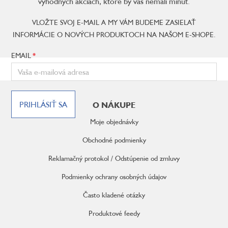
výhodných akciách, ktoré by vás nemali minúť.
VLOŽTE SVOJ E-MAIL A MY VÁM BUDEME ZASIELAŤ
INFORMÁCIE O NOVÝCH PRODUKTOCH NA NAŠOM E-SHOPE.
EMAIL
Z
á
PRIHLÁSIŤ SA
O NÁKUPE
p
ä
Moje objednávky
t
i
Obchodné podmienky
e
Reklamačný protokol / Odstúpenie od zmluvy
Podmienky ochrany osobných údajov
Často kladené otázky
Produktové feedy