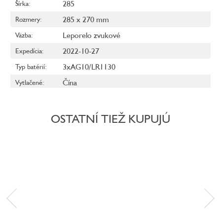
285
Šírka
:
285 x 270 mm
Rozmery
:
Leporelo zvukové
Väzba
:
2022-10-27
Expedícia
:
3xAG10/LR1130
Typ batérií
:
Čína
Vytlačené
:
OSTATNÍ TIEŽ KUPUJÚ