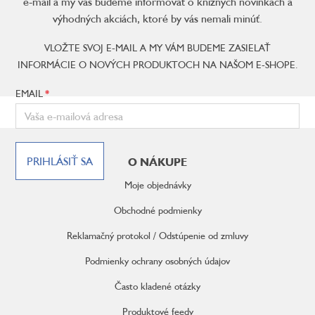
e-mail a my vás budeme informovať o knižných novinkách a
výhodných akciách, ktoré by vás nemali minúť.
VLOŽTE SVOJ E-MAIL A MY VÁM BUDEME ZASIELAŤ
INFORMÁCIE O NOVÝCH PRODUKTOCH NA NAŠOM E-SHOPE.
EMAIL
Z
á
PRIHLÁSIŤ SA
O NÁKUPE
p
ä
Moje objednávky
t
i
Obchodné podmienky
e
Reklamačný protokol / Odstúpenie od zmluvy
Podmienky ochrany osobných údajov
Často kladené otázky
Produktové feedy