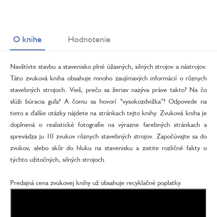
O knihe
Hodnotenie
Navštívte stavbu a stavenisko plné úžasných, silných strojov a nástrojov.
Táto zvuková kniha obsahuje mnoho zaujímavých informácií o rôznych
stavebných strojoch. Vieš, prečo sa žeriav nazýva práve takto? Na čo
slúži búracia guľa? A čomu sa hovorí "vysokozdvižka"? Odpovede na
tieto a ďalšie otázky nájdete na stránkach tejto knihy. Zvuková kniha je
doplnená o realistické fotografie na výrazne farebných stránkach a
sprevádza ju 10 zvukov rôznych stavebných strojov. Započúvajte sa do
zvukov, alebo skôr do hluku na stavenisku a zistite rozličné fakty o
týchto užitočných, silných strojoch.
Predajná cena zvukovej knihy už obsahuje recyklačné poplatky.