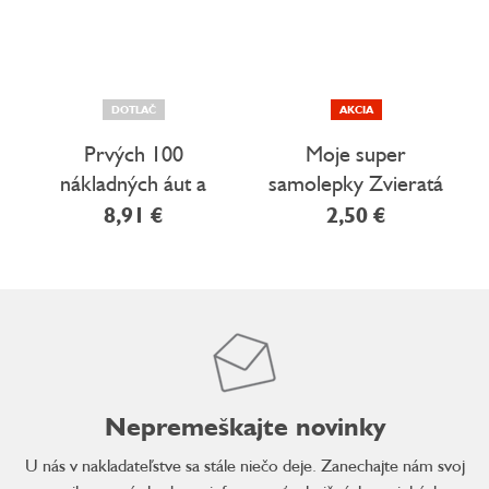
DOTLAČ
AKCIA
Prvých 100
Moje super
nákladných áut a
samolepky Zvieratá
všetko, čo jazdí so
8,91 €
2,50 €
samolepkami
Nepremeškajte novinky
U nás v nakladateľstve sa stále niečo deje. Zanechajte nám svoj