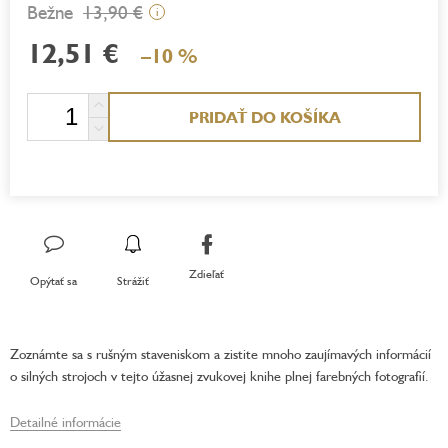
13,90 €
i
12,51 €
–10 %
Jednotková
PRIDAŤ DO KOŠÍKA
cena:
Zdieľať
Opýtať sa
Strážiť
Zoznámte sa s rušným staveniskom a zistite mnoho zaujímavých informácií
o silných strojoch v tejto úžasnej zvukovej knihe plnej farebných fotografií.
Detailné informácie