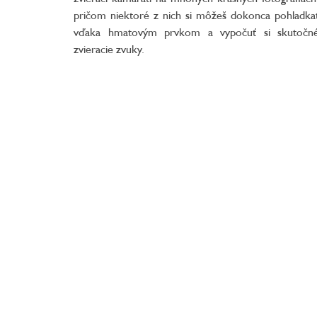
pričom niektoré z nich si môžeš dokonca pohladka
vďaka hmatovým prvkom a vypočuť si skutočn
zvieracie zvuky.