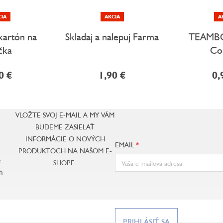
CIA
AKCIA
A
kartón na
Skladaj a nalepuj Farma
TEAMBO
íčka
Co
0 €
1,90 €
0,
VLOŽTE SVOJ E-MAIL A MY VÁM
BUDEME ZASIELAŤ
INFORMÁCIE O NOVÝCH
EMAIL
PRODUKTOCH NA NAŠOM E-
e
SHOPE.
h
PRIHLÁSIŤ SA