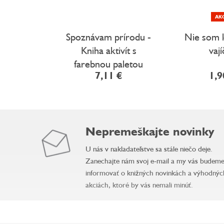
AK
Spoznávam prírodu -
Nie som 
Kniha aktivít s
vaj
farebnou paletou
7,11 €
1,9
Nepremeškajte novinky
U nás v nakladateľstve sa stále niečo deje.
Zanechajte nám svoj e-mail a my vás budem
informovať o knižných novinkách a výhodnýc
akciách, ktoré by vás nemali minúť.