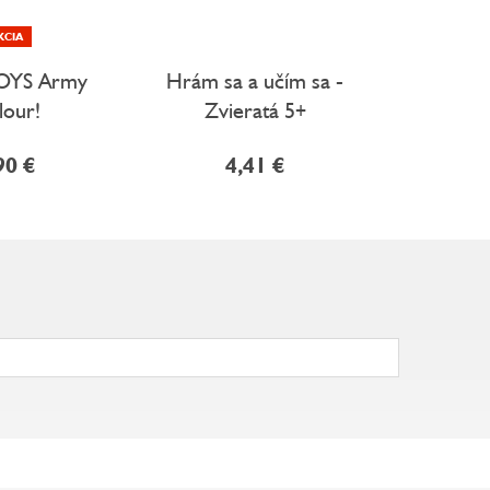
KCIA
YS Army
Hrám sa a učím sa -
Výtvarn
lour!
Zvieratá 5+
prá
90 €
4,41 €
3