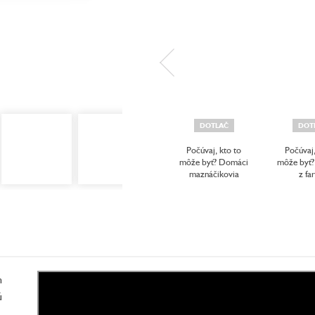
DOTLAČ
DOT
Počúvaj, kto to
Počúvaj,
môže byť? Domáci
môže byť?
maznáčikovia
z fa
h
ú
,