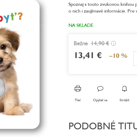
Spoznaj s touto zvukovou knihou pln
je
o nich i zaujímavé informácie. Pre 
5,0
z
5
NA SKLADE
hviezdičiek.
14,90 €
i
13,41 €
–10 %
Jednotková
cena:
Tlač
Opýtať sa
Strážiť
PODOBNÉ TIT