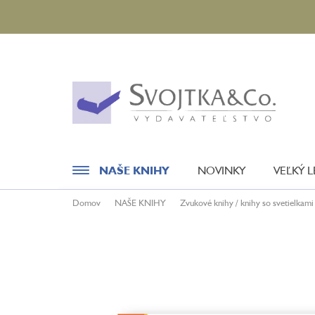
Prejsť
na
obsah
NAŠE KNIHY
NOVINKY
VEĽKÝ 
Domov
NAŠE KNIHY
Zvukové knihy / knihy so svetielkami
Novinky