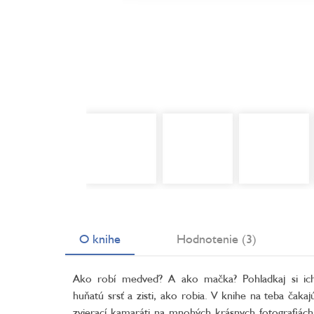
O knihe
Hodnotenie (3)
Ako robí medveď? A ako mačka? Pohladkaj si ic
huňatú srsť a zisti, ako robia. V knihe na teba čakaj
zvierací kamaráti na mnohých krásnych fotografiách