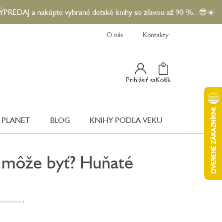
 nakúpte vybrané detské knihy so zľavou až 90 %...😎☀️
O nás
Kontakty
Nákupný
Prihlásiť sa
Košík
Košík
 PLANET
BLOG
KNIHY PODĽA VEKU
o môže byť? Huňaté
hodnotenia