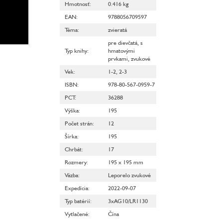
Hmotnosť
:
0.416 kg
EAN
:
9788056709597
Téma
:
zvieratá
pre dievčatá
,
s
Typ knihy
:
hmatovými
prvkami
,
zvukové
Vek
:
1-2
,
2-3
ISBN
:
978-80-567-0959-7
PCT
:
36288
Výška
:
195
Počet strán
:
12
Šírka
:
195
Chrbát
:
17
Rozmery
:
195 x 195 mm
Väzba
:
Leporelo zvukové
Expedícia
:
2022-09-07
Typ batérií
:
3xAG10/LR1130
Vytlačené
:
Čína