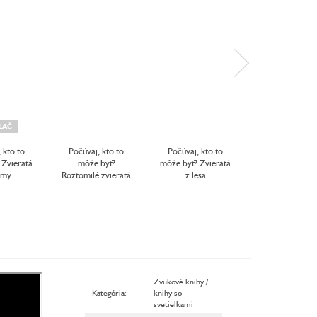
LAČ
 kto to
Počúvaj, kto to
Počúvaj, kto to
Počúvaj, kto 
 Zvieratá
môže byť?
môže byť? Zvieratá
môže byť? V
rmy
Roztomilé zvieratá
z lesa
prírode
Zvukové knihy /
Kategória
:
knihy so
svetielkami