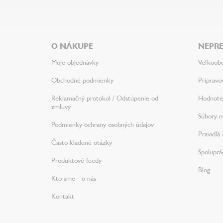
Z
á
p
ä
O NÁKUPE
NEPRE
t
i
Moje objednávky
Veľkoob
e
Obchodné podmienky
Pripravo
Reklamačný protokol / Odstúpenie od
Hodnote
zmluvy
Súbory na
Podmienky ochrany osobných údajov
Pravidlá 
Často kladené otázky
Spoluprá
Produktové feedy
Blog
Kto sme - o nás
Kontakt