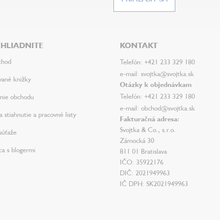
HLIADNITE
KONTAKT
chod
Telefón: +421 233 329 180
e-mail: svojtka@svojtka.sk
vané knižky
Otázky k objednávkam
Telefón: +421 233 329 180
nie obchodu
e-mail: obchod@svojtka.sk
 stiahnutie a pracovné listy
Fakturačná adresa:
Svojtka & Co., s.r.o.
súťaže
Zámocká 30
ca s blogermi
811 01 Bratislava
IČO: 35922176
DIČ: 2021949963
IČ DPH: SK2021949963