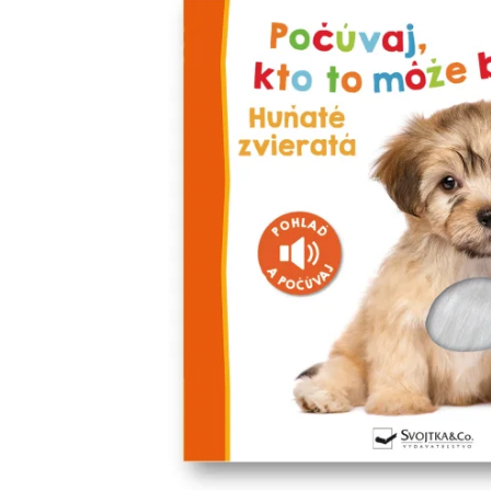
Minipédie
Aktivity / Samolepky
Rozprávky a príbehy
Lacné knihy