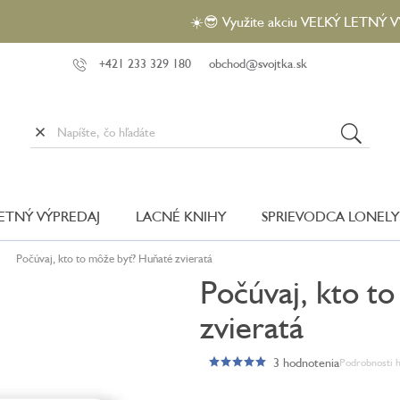
☀️😎 Využite akciu VEĽKÝ LETNÝ VÝPREDAJ a
+421 233 329 180
obchod@svojtka.sk
LETNÝ VÝPREDAJ
LACNÉ KNIHY
SPRIEVODCA LONELY
Počúvaj, kto to môže byť? Huňaté zvieratá
Počúvaj, kto t
zvieratá
3 hodnotenia
Podrobnosti 
Priemerné
hodnotenie
produktu