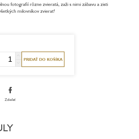
ou fotografií rôzne zvieratá, zaži s nimi zábavu a zisti
všetkých milovníkov zvierat!
PRIDAŤ DO KOŠÍKA
Zdieľať
ULY